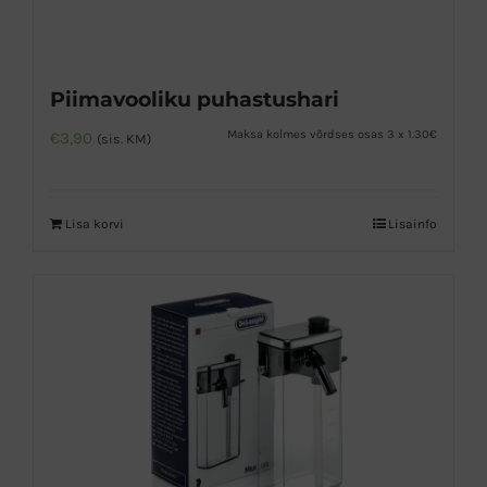
Piimavooliku puhastushari
Maksa kolmes võrdses osas 3 x 1.30€
€
3,90
(sis. KM)
Lisa korvi
Lisainfo