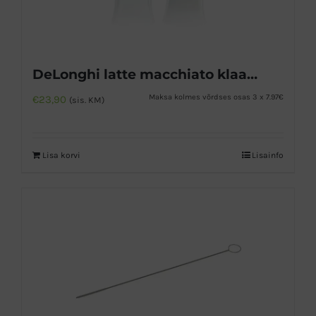
DeLonghi latte macchiato klaasid
Maksa kolmes võrdses osas 3 x 7.97€
€
23,90
(sis. KM)
Lisa korvi
Lisainfo