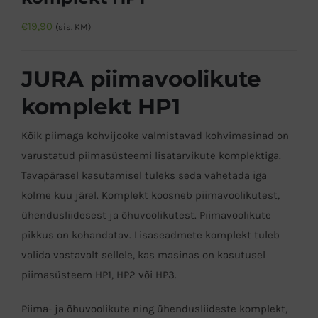
€
19,90
(sis. KM)
JURA piimavoolikute
komplekt HP1
Kõik piimaga kohvijooke valmistavad kohvimasinad on
varustatud piimasüsteemi lisatarvikute komplektiga.
Tavapärasel kasutamisel tuleks seda vahetada iga
kolme kuu järel. Komplekt koosneb piimavoolikutest,
ühendusliidesest ja õhuvoolikutest. Piimavoolikute
pikkus on kohandatav. Lisaseadmete komplekt tuleb
valida vastavalt sellele, kas masinas on kasutusel
piimasüsteem HP1, HP2 või HP3.
Piima- ja õhuvoolikute ning ühendusliideste komplekt,