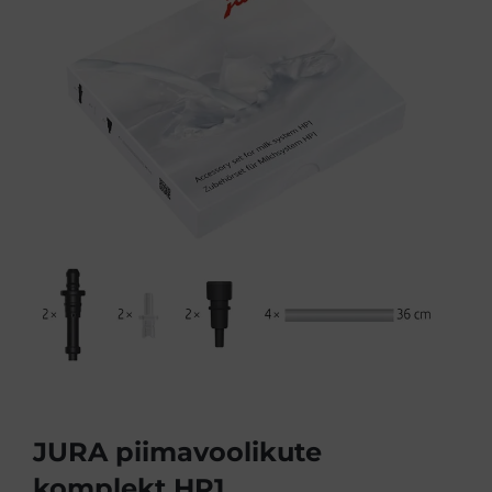
JURA piimavoolikute
komplekt HP1