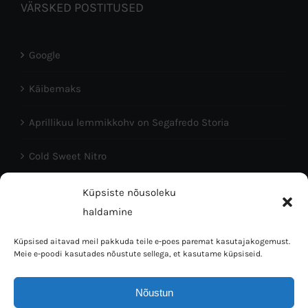
VÄRSKED POSTITUSED
Google
Käibemaks
Aprillikuu lemmikkohv on Segafredo Storia
Cold Sweet Nitro
Head Eesti Vabariigi aastapäeva!
Küpsiste nõusoleku
haldamine
Küpsised aitavad meil pakkuda teile e-poes paremat kasutajakogemust.
Meie e-poodi kasutades nõustute sellega, et kasutame küpsiseid.
Nõustun