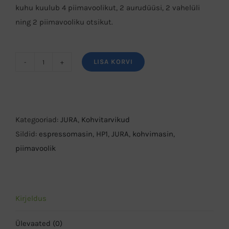
kuhu kuulub 4 piimavoolikut, 2 aurudüüsi, 2 vahelüli
ning 2 piimavooliku otsikut.
LISA KORVI
JURA
piimavoolikute
komplekt
HP1
Kategooriad:
JURA
,
Kohvitarvikud
kogus
Sildid:
espressomasin
,
HP1
,
JURA
,
kohvimasin
,
piimavoolik
Kirjeldus
Ülevaated (0)