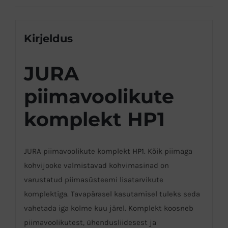
Kirjeldus
JURA
piimavoolikute
komplekt HP1
JURA piimavoolikute komplekt
HP1
. Kõik piimaga
kohvijooke valmistavad kohvimasinad on
varustatud piimasüsteemi lisatarvikute
komplektiga. Tavapärasel kasutamisel tuleks seda
vahetada iga kolme kuu järel. Komplekt koosneb
piimavoolikutest, ühendusliidesest ja