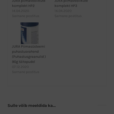
JURA piimavoolikute
JURA piimavoolikute
komplekt HP2
komplekt HP3
14.04.2020
14.04.2020
Sarnane postitus
Sarnane postitus
JURA Piimasüsteemi
puhastusvahend
(Puhastusgraanulid )
90g täitepudel
07.12.2020
Sarnane postitus
Sulle võib meeldida ka…