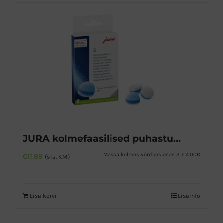
JURA kolmefaasilised puhastustabletid 6tk
Maksa kolmes võrdses osas 3 x 4.00€
€
11,99
(sis. KM)
Lisa korvi
Lisainfo