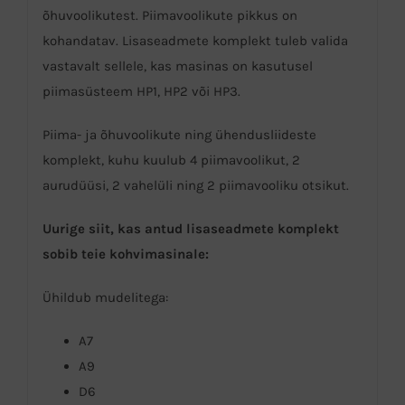
õhuvoolikutest. Piimavoolikute pikkus on
kohandatav. Lisaseadmete komplekt tuleb valida
vastavalt sellele, kas masinas on kasutusel
piimasüsteem HP1, HP2 või HP3.
Piima- ja õhuvoolikute ning ühendusliideste
komplekt, kuhu kuulub 4 piimavoolikut, 2
aurudüüsi, 2 vahelüli ning 2 piimavooliku otsikut.
Uurige siit, kas antud lisaseadmete komplekt
sobib teie kohvimasinale:
Ühildub mudelitega:
A7
A9
D6