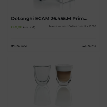
DeLonghi ECAM 26.455.M Primadonna piimakann
Maksa kolmes võrdses osas 3 x 19.67€
€
59,00
(sis. KM)
Lisa korvi
Lisainfo