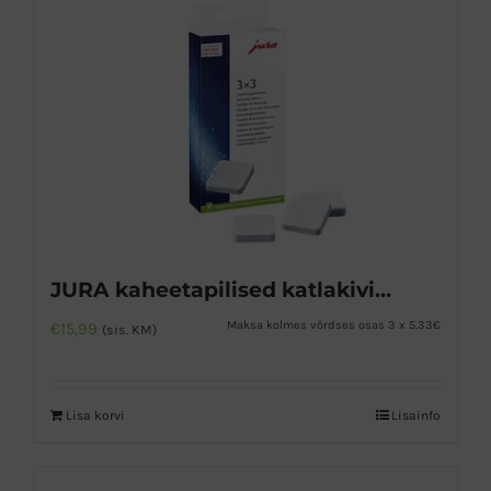
JURA kaheetapilised katlakivieemaldustabletid 3pesu
Maksa kolmes võrdses osas 3 x 5.33€
€
15,99
(sis. KM)
Lisa korvi
Lisainfo