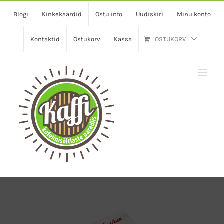
Skip
Blogi
Kinkekaardid
Ostu info
Uudiskiri
Minu konto
to
content
Kontaktid
Ostukorv
Kassa
OSTUKORV