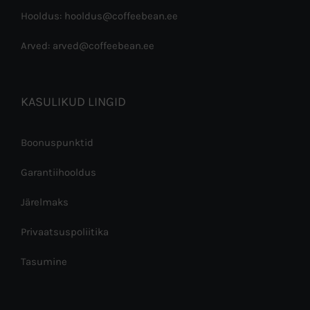
Hooldus: hooldus@coffeebean.ee
Arved: arved@coffeebean.ee
KASULIKUD LINGID
Boonuspunktid
Garantiihooldus
Järelmaks
Privaatsuspoliitika
Tasumine