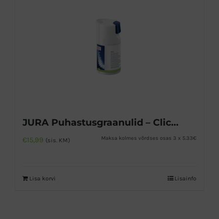
JURA Puhastusgraanulid – Click & Clean
Maksa kolmes võrdses osas 3 x 5.33€
€
15,99
(sis. KM)
Lisa korvi
Lisainfo