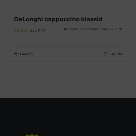
DeLonghi cappuccino klaasid
Maksa kolmes võrdses osas 3 x 7.97€
€
23,90
(sis. KM)
Lisa korvi
Lisainfo