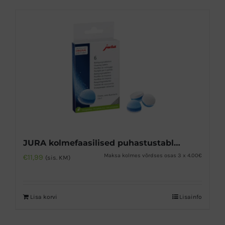
JURA kolmefaasilised puhastustabletid 6tk
Maksa kolmes võrdses osas 3 x 4.00€
€
11,99
(sis. KM)
Lisa korvi
Lisainfo