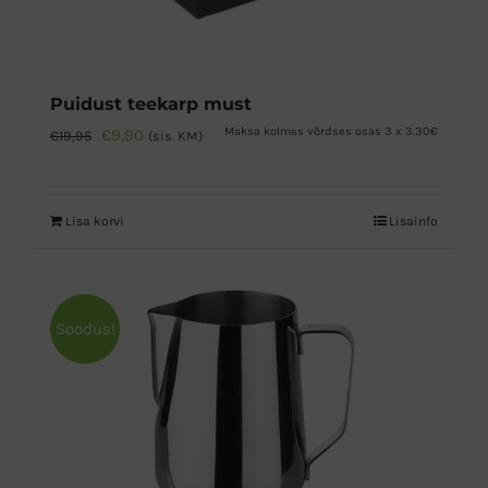
Puidust teekarp must
Algne
Praegune
Maksa kolmes võrdses osas 3 x 3.30€
€
9,90
€
19,95
(sis. KM)
hind
hind
oli:
on:
Lisa korvi
Lisainfo
€19,95.
€9,90.
Soodus!