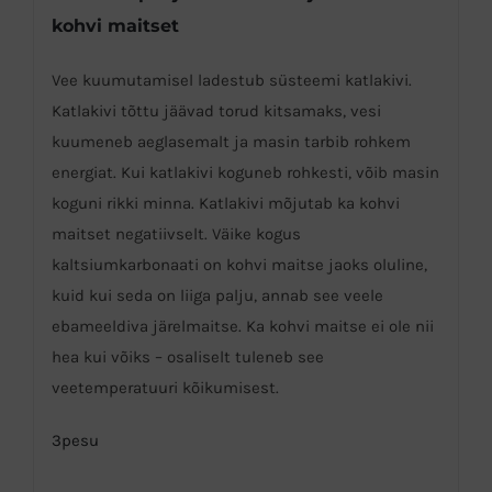
kohvi maitset
Vee kuumutamisel ladestub süsteemi katlakivi.
Katlakivi tõttu jäävad torud kitsamaks, vesi
kuumeneb aeglasemalt ja masin tarbib rohkem
energiat. Kui katlakivi koguneb rohkesti, võib masin
koguni rikki minna. Katlakivi mõjutab ka kohvi
maitset negatiivselt. Väike kogus
kaltsiumkarbonaati on kohvi maitse jaoks oluline,
kuid kui seda on liiga palju, annab see veele
ebameeldiva järelmaitse. Ka kohvi maitse ei ole nii
hea kui võiks – osaliselt tuleneb see
veetemperatuuri kõikumisest.
3pesu