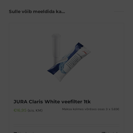
Sulle võib meeldida ka…
JURA Claris White veefilter 1tk
Maksa kolmes võrdses osas 3 x 5.65€
€
16,95
(sis. KM)