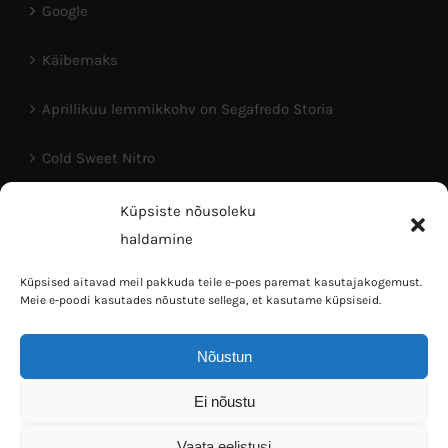
Google
Käibemaks
Aprillikuu lemmikkohv on Segafredo Storia
Cold Sweet Nitro
Head Eesti Vabariigi aastapäeva!
Küpsiste nõusoleku
haldamine
Küpsised aitavad meil pakkuda teile e-poes paremat kasutajakogemust.
Meie e-poodi kasutades nõustute sellega, et kasutame küpsiseid.
Nõustun
Coffee Bean OÜ © 2016 | Tallinn 10150, L.Koidula 38 | Mob:
Ei nõustu
5023064 | E-mail: info@kaffi.ee
Vaata eelistusi