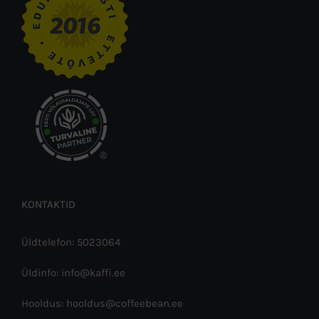
®
KONTAKTID
Üldtelefon: 5023064
Üldinfo: info@kaffi.ee
Hooldus: hooldus@coffeebean.ee