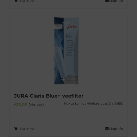
Lisa korvi
Lisainfo
JURA Claris Blue+ veefilter
Maksa kolmes võrdses osas 3 x 5.65€
€
16,95
(sis. KM)
Lisa korvi
Lisainfo