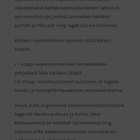
väljatöötatud katlakivieemaldustablett lahustub
optimeeritud aja jooksul, eemaldab katlakivi
puhtalt ja tõhusalt ning tagab püsiva tulemuse.
Katlakivi eemaldamine koosneb nüüd kahest
etapist.
• 1. etapp: espressomasinast eemaldatakse
põhjalikult kõik katlakivi jäägid.
• 2. etapp: vedelikusüsteem suletakse, et tagada
torude ja termoploki kauakestev korrosioonikaitse.
Ainult JURA originaalsed katlakivieemaldustabletid
tagavad täieliku puhtuse ja kaitse. Meie
kaitsevalemid on hoolikalt optimeeritud ning
sobivad JURA espressomasinates kasutatavate