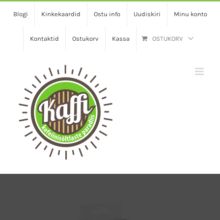
Skip
Blogi
Kinkekaardid
Ostu info
Uudiskiri
Minu konto
to
content
Kontaktid
Ostukorv
Kassa
OSTUKORV