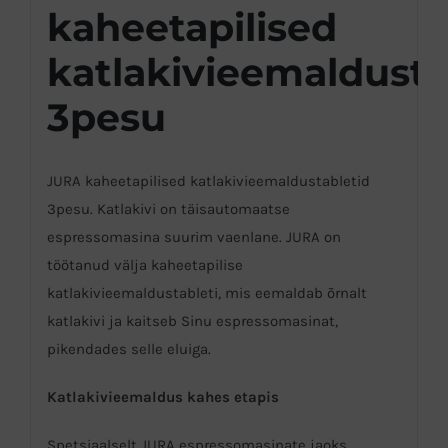
kaheetapilised
katlakivieemaldusta
3pesu
JURA kaheetapilised katlakivieemaldustabletid
3pesu. Katlakivi on täisautomaatse
espressomasina suurim vaenlane. JURA on
töötanud välja kaheetapilise
katlakivieemaldustableti, mis eemaldab õrnalt
katlakivi ja kaitseb Sinu espressomasinat,
pikendades selle eluiga.
Katlakivieemaldus kahes etapis
Spetsiaalselt JURA espressomasinate jaoks