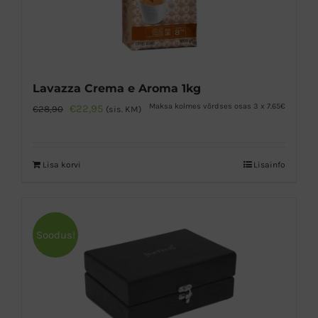
Lavazza Crema e Aroma 1kg
Algne
Praegune
Maksa kolmes võrdses osas 3 x 7.65€
€
22,95
€
28,90
(sis. KM)
hind
hind
oli:
on:
Lisa korvi
Lisainfo
€28,90.
€22,95.
Soodus!