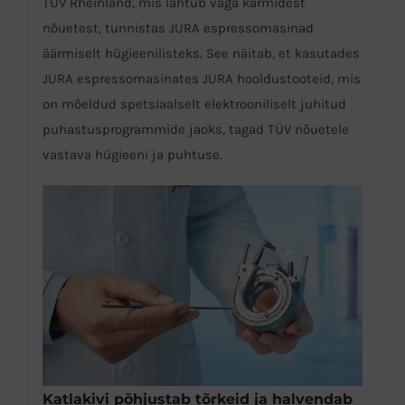
TÜV Rheinland, mis lähtub väga karmidest
nõuetest, tunnistas JURA espressomasinad
äärmiselt hügieenilisteks. See näitab, et kasutades
JURA espressomasinates JURA hooldustooteid, mis
on mõeldud spetsiaalselt elektrooniliselt juhitud
puhastusprogrammide jaoks, tagad TÜV nõuetele
vastava hügieeni ja puhtuse.
Katlakivi põhjustab tõrkeid ja halvendab