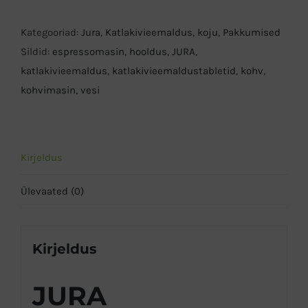
katlakivieemaldustabletid
3pesu
Kategooriad:
Jura
,
Katlakivieemaldus
,
koju
,
Pakkumised
kogus
Sildid:
espressomasin
,
hooldus
,
JURA
,
katlakivieemaldus
,
katlakivieemaldustabletid
,
kohv
,
kohvimasin
,
vesi
Kirjeldus
Ülevaated (0)
Kirjeldus
JURA