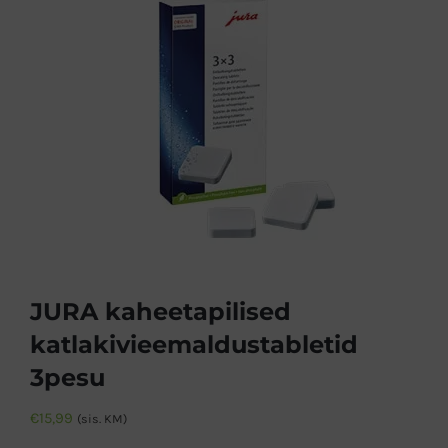
JURA kaheetapilised
katlakivieemaldustabletid
3pesu
€
15,99
(sis. KM)