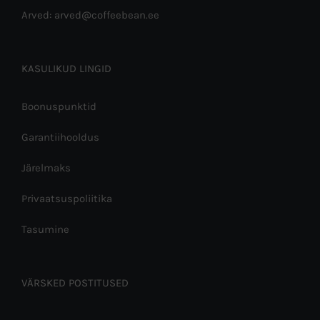
Arved: arved@coffeebean.ee
KASULIKUD LINGID
Boonuspunktid
Garantiihooldus
Järelmaks
Privaatsuspoliitika
Tasumine
VÄRSKED POSTITUSED