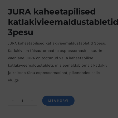
JURA kaheetapilised
katlakivieemaldustableti
3pesu
JURA kaheetapilised katlakivieemaldustabletid 3pesu.
Katlakivi on täisautomaatse espressomasina suurim
vaenlane. JURA on töötanud välja kaheetapilise
katlakivieemaldustableti, mis eemaldab õrnalt katlakivi
ja kaitseb Sinu espressomasinat, pikendades selle
eluiga.
LISA KORVI
JURA
kaheetapilised