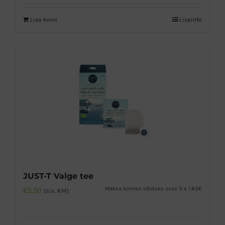
Lisa korvi
Lisainfo
JUST-T Valge tee
Maksa kolmes võrdses osas 3 x 1.83€
€
5,50
(sis. KM)