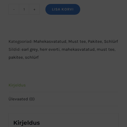
LISA KORVI
Herr
Everti
Earl
Grey
Kategooriad:
Mahekasvatatud
,
Must tee
,
Pakitee
,
Schlürf
must
Sildid:
earl grey
,
herr everti
,
mahekasvatatud
,
must tee
,
tee
pakitee
,
schlürf
kogus
Kirjeldus
Ülevaated (0)
Kirjeldus