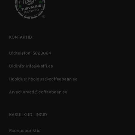
®
KONTAKTID
Üldtelefon: 5023064
Üldinfo: info@kaffi.ee
Hooldus: hooldus@coffeebean.ee
Arved: arved@coffeebean.ee
KASULIKUD LINGID
Boonuspunktid