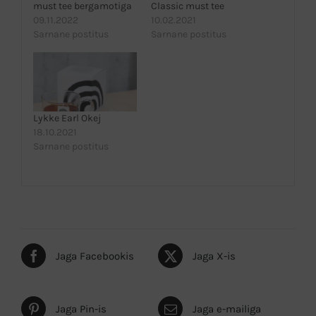
must tee bergamotiga
Classic must tee
09.11.2022
10.02.2021
Sarnane postitus
Sarnane postitus
Lykke Earl Okej
18.10.2021
Sarnane postitus
Jaga Facebookis
Jaga X-is
Jaga Pin-is
Jaga e-mailiga