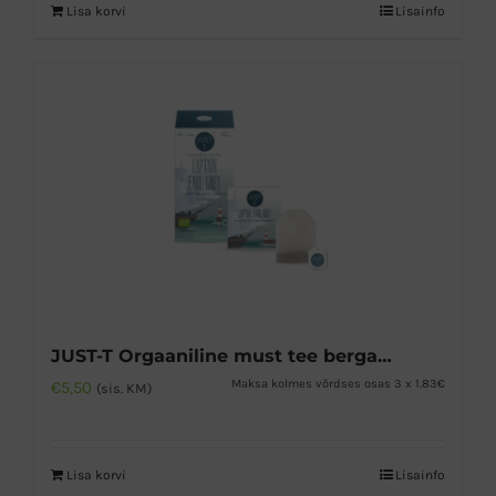
Lisa korvi
Lisainfo
JUST-T Orgaaniline must tee bergamotiga
Maksa kolmes võrdses osas 3 x 1.83€
€
5,50
(sis. KM)
Lisa korvi
Lisainfo