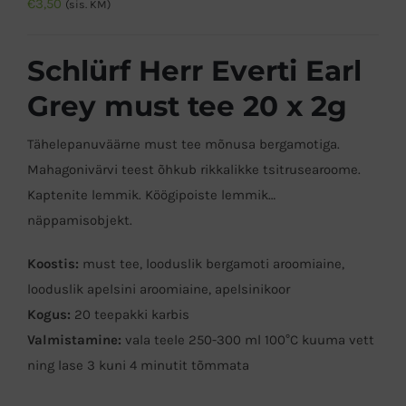
€
3,50
(sis. KM)
Schlürf Herr Everti Earl
Grey must tee 20 x 2g
Tähelepanuväärne must tee mõnusa bergamotiga.
Mahagonivärvi teest õhkub rikkalikke tsitrusearoome.
Kaptenite lemmik. Köögipoiste lemmik…
näppamisobjekt.
Koostis:
must tee, looduslik bergamoti aroomiaine,
looduslik apelsini aroomiaine, apelsinikoor
Kogus:
20 teepakki karbis
Valmistamine:
vala teele 250-300 ml 100°C kuuma vett
ning lase 3 kuni 4 minutit tõmmata