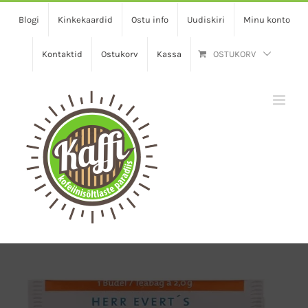
Skip
Blogi
Kinkekaardid
Ostu info
Uudiskiri
Minu konto
to
content
Kontaktid
Ostukorv
Kassa
OSTUKORV