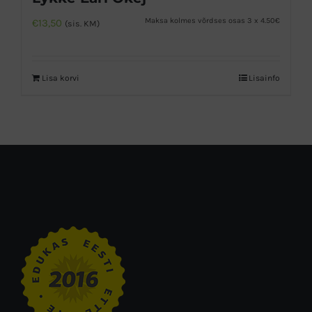
Maksa kolmes võrdses osas 3 x 4.50€
€
13,50
(sis. KM)
Lisa korvi
Lisainfo