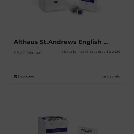
Althaus St.Andrews English Breakfast must tee
Maksa kolmes võrdses osas 3 x 2.93€
€
8,80
(sis. KM)
Lisa korvi
Lisainfo