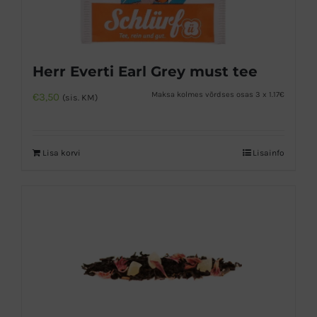
Herr Everti Earl Grey must tee
Maksa kolmes võrdses osas 3 x 1.17€
€
3,50
(sis. KM)
Lisa korvi
Lisainfo