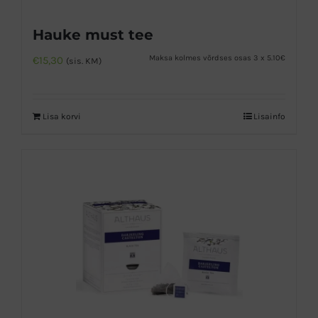
Hauke must tee
Maksa kolmes võrdses osas 3 x 5.10€
€
15,30
(sis. KM)
Lisa korvi
Lisainfo