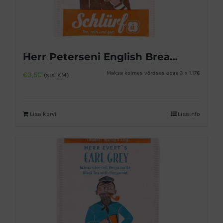
Herr Peterseni English Breakfast must tee
Maksa kolmes võrdses osas 3 x 1.17€
€
3,50
(sis. KM)
Lisa korvi
Lisainfo