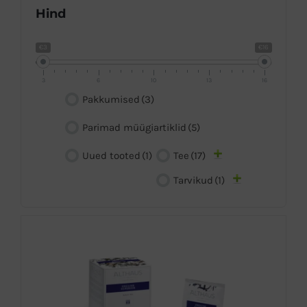
Hind
€3
€16
3
6
10
13
16
Pakkumised
(3)
Parimad müügiartiklid
(5)
Uued tooted
(1)
Tee
(17)
Tarvikud
(1)