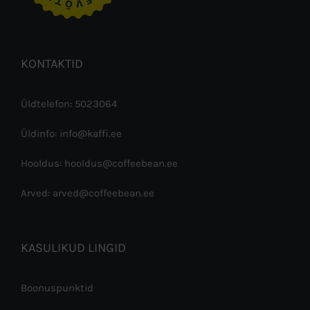
KONTAKTID
Üldtelefon: 5023064
Üldinfo: info@kaffi.ee
Hooldus: hooldus@coffeebean.ee
Arved: arved@coffeebean.ee
KASULIKUD LINGID
Boonuspunktid