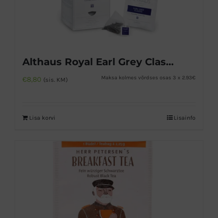
Althaus Royal Earl Grey Classic must tee
Maksa kolmes võrdses osas 3 x 2.93€
€
8,80
(sis. KM)
Lisa korvi
Lisainfo