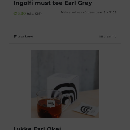
Ingolfi must tee Earl Grey
Maksa kolmes võrdses osas 3 x 5.10€
€
15,30
(sis. KM)
Lisa korvi
Lisainfo
Lykke Earl Okej