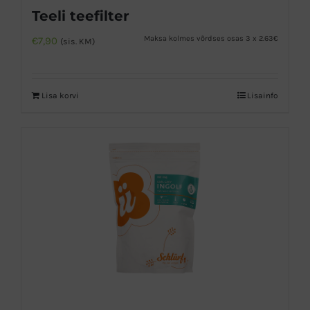
Teeli teefilter
Maksa kolmes võrdses osas 3 x 2.63€
€
7,90
(sis. KM)
Lisa korvi
Lisainfo