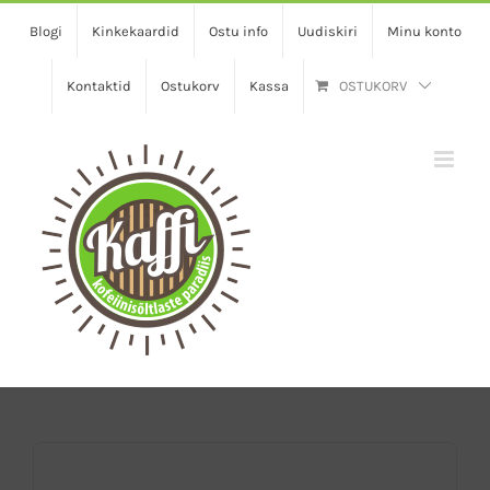
Skip
Blogi
Kinkekaardid
Ostu info
Uudiskiri
Minu konto
to
content
Kontaktid
Ostukorv
Kassa
OSTUKORV