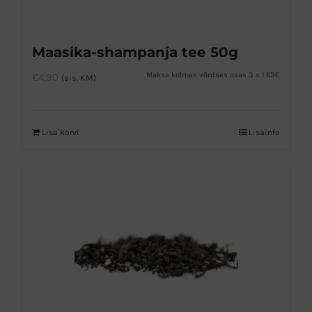
Maasika-shampanja tee 50g
Maksa kolmes võrdses osas 3 x 1.63€
€
4,90
(sis. KM)
Lisa korvi
Lisainfo