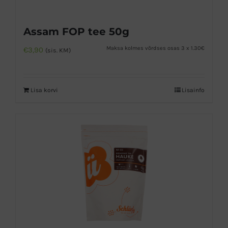
Assam FOP tee 50g
Maksa kolmes võrdses osas 3 x 1.30€
€
3,90
(sis. KM)
Lisa korvi
Lisainfo