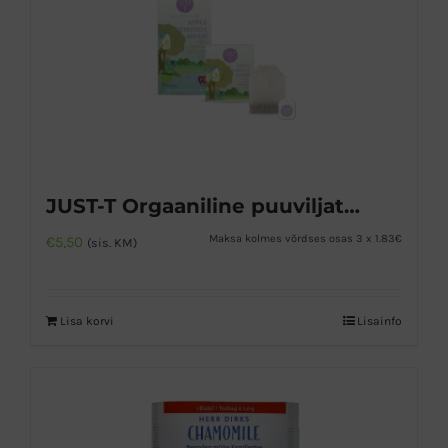
JUST-T Orgaaniline puuviljatee
Maksa kolmes võrdses osas 3 x 1.83€
€
5,50
(sis. KM)
Lisa korvi
Lisainfo