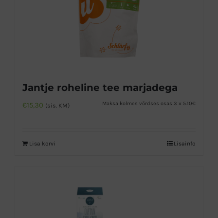
Jantje roheline tee marjadega
Maksa kolmes võrdses osas 3 x 5.10€
€
15,30
(sis. KM)
Lisa korvi
Lisainfo