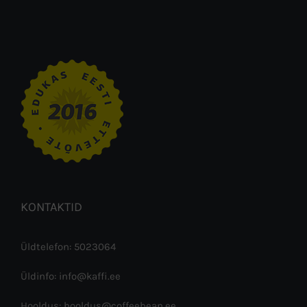
KONTAKTID
Üldtelefon: 5023064
Üldinfo: info@kaffi.ee
Hooldus: hooldus@coffeebean.ee