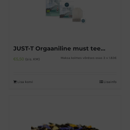
JUST-T Orgaaniline must tee bergamotiga
Maksa kolmes võrdses osas 3 x 1.83€
€
5,50
(sis. KM)
Lisa korvi
Lisainfo