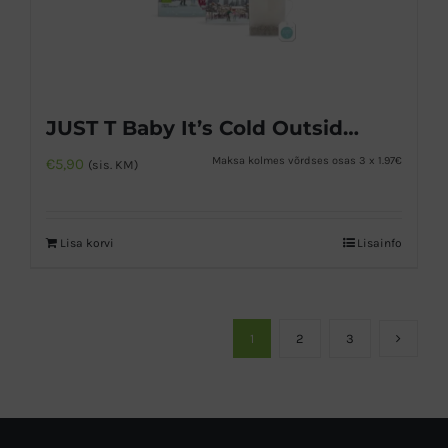
JUST T Baby It’s Cold Outside 1,75g x 20tk
Maksa kolmes võrdses osas 3 x 1.97€
€
5,90
(sis. KM)
Lisa korvi
Lisainfo
1
2
3