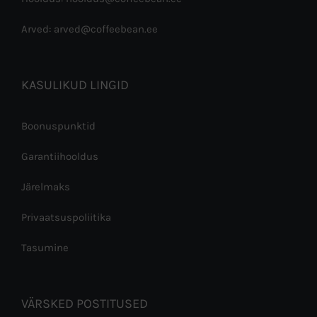
Arved: arved@coffeebean.ee
KASULIKUD LINGID
Boonuspunktid
Garantiihooldus
Järelmaks
Privaatsuspoliitika
Tasumine
VÄRSKED POSTITUSED