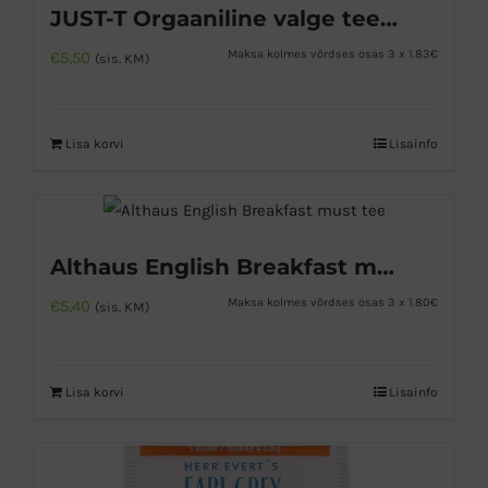
JUST-T Orgaaniline valge tee aprikoosi ja virsikuga
Maksa kolmes võrdses osas 3 x 1.83€
€
5,50
(sis. KM)
Lisa korvi
Lisainfo
Althaus English Breakfast must tee
Maksa kolmes võrdses osas 3 x 1.80€
€
5,40
(sis. KM)
Lisa korvi
Lisainfo