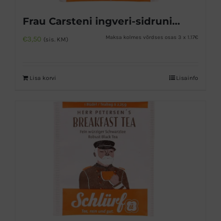
Frau Carsteni ingveri-sidrunitee
Maksa kolmes võrdses osas 3 x 1.17€
€
3,50
(sis. KM)
Lisa korvi
Lisainfo