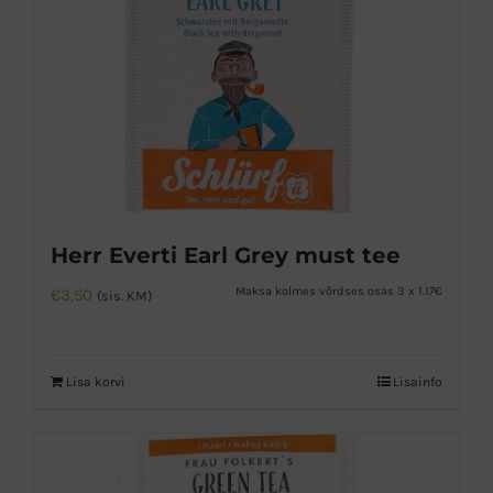
Herr Everti Earl Grey must tee
Maksa kolmes võrdses osas 3 x 1.17€
€
3,50
(sis. KM)
Lisa korvi
Lisainfo