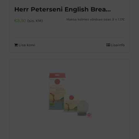
Herr Peterseni English Breakfast must tee
Maksa kolmes võrdses osas 3 x 1.17€
€
3,50
(sis. KM)
Lisa korvi
Lisainfo