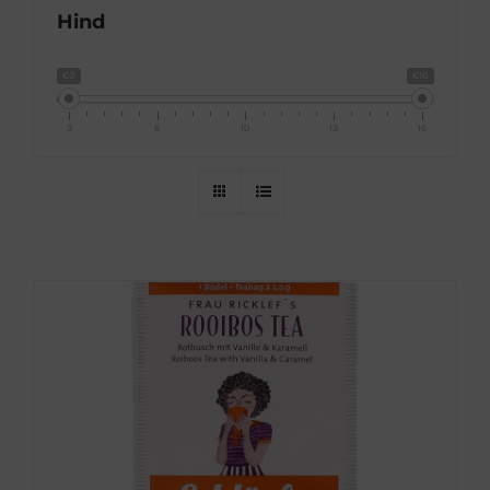
Hind
€3
€16
3
6
10
13
16