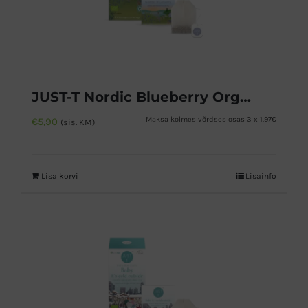
JUST-T Nordic Blueberry Orgaaniline puuviljatee
Maksa kolmes võrdses osas 3 x 1.97€
€
5,90
(sis. KM)
Lisa korvi
Lisainfo