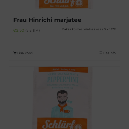
Frau Hinrichi marjatee
Maksa kolmes võrdses osas 3 x 1.17€
€
3,50
(sis. KM)
Lisa korvi
Lisainfo