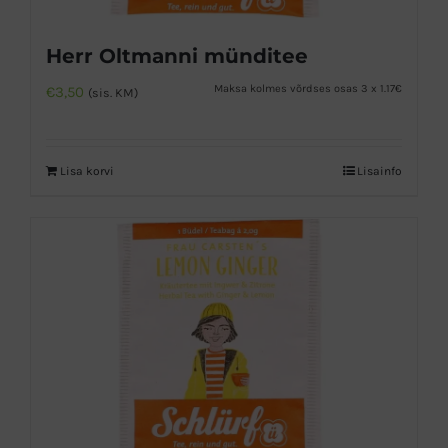
Herr Oltmanni münditee
Maksa kolmes võrdses osas 3 x 1.17€
€
3,50
(sis. KM)
Lisa korvi
Lisainfo