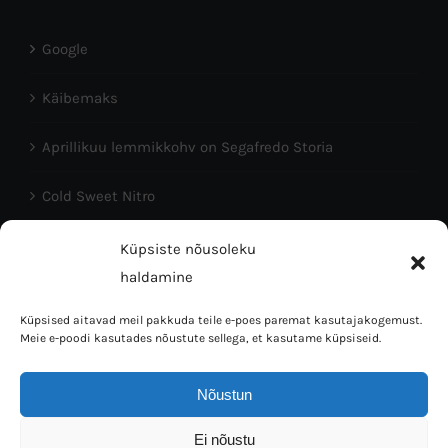
Google
Käibemaks
Aprillikuu lemmikkohv on Segafredo Storia
Cold Sweet Nitro
Head Eesti Vabariigi aastapäeva!
Küpsiste nõusoleku
haldamine
Küpsised aitavad meil pakkuda teile e-poes paremat kasutajakogemust.
Meie e-poodi kasutades nõustute sellega, et kasutame küpsiseid.
Nõustun
Coffee Bean OÜ © 2016 | Tallinn 10150, L.Koidula 38 | Mob:
Ei nõustu