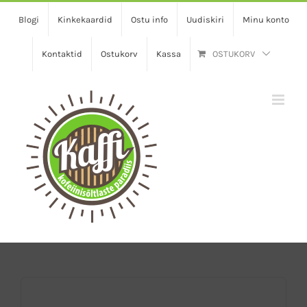
Skip
Blogi
Kinkekaardid
Ostu info
Uudiskiri
Minu konto
to
content
Kontaktid
Ostukorv
Kassa
OSTUKORV