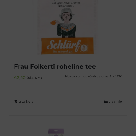
Frau Folkerti roheline tee
Maksa kolmes võrdses osas 3 x 1.17€
€
3,50
(sis. KM)
Lisa korvi
Lisainfo