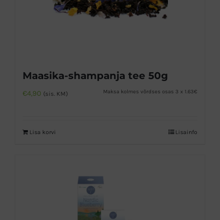
Maasika-shampanja tee 50g
Maksa kolmes võrdses osas 3 x 1.63€
€
4,90
(sis. KM)
Lisa korvi
Lisainfo