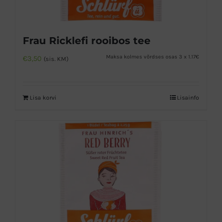
Frau Ricklefi rooibos tee
Maksa kolmes võrdses osas 3 x 1.17€
€
3,50
(sis. KM)
Lisa korvi
Lisainfo