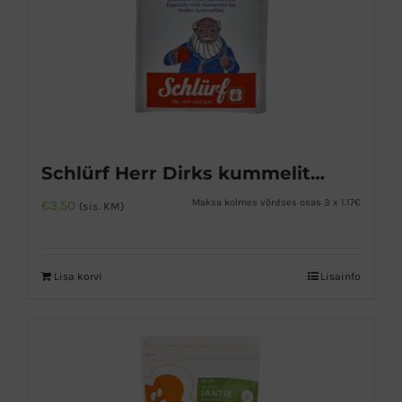
Schlürf Herr Dirks kummelitee 20tk
Maksa kolmes võrdses osas 3 x 1.17€
€
3,50
(sis. KM)
Lisa korvi
Lisainfo