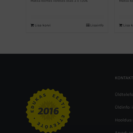
Maksa kolmes võrdses osas 3 x 1.00€
Maksa ko
Lisa korvi
Lisainfo
Lisa k
KONTAKT
Üldtelef
Üldinfo: 
Hooldus:
Arved: a