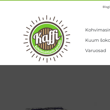
Skip
Blogi
to
content
Kohvimasi
Kuum šoko
Varuosad