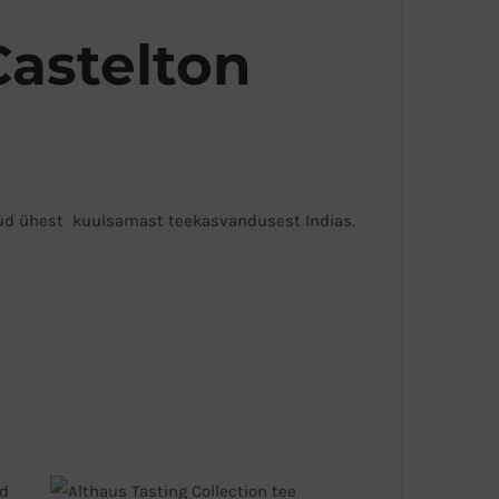
Castelton
ud ühest kuulsamast teekasvandusest Indias.