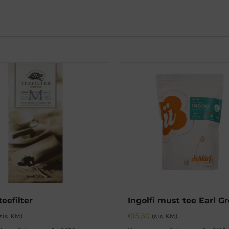
teefilter
Ingolfi must tee Earl G
€
15,30
sis. KM)
(sis. KM)