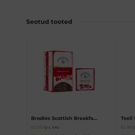
Seotud tooted
Brodies Scottish Breakfast must tee
Teeli 
€
3,00
€
7,90
(sis. KM)
(