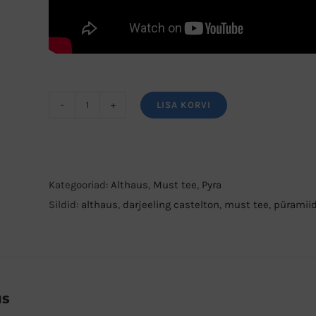
LISA KORVI
Althaus
Darjeeling
Castelton
must
Kategooriad:
Althaus
,
Must tee
,
Pyra
tee
Sildid:
althaus
,
darjeeling castelton
,
must tee
,
püramiid
kogus
us