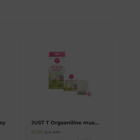
rey
JUST T Orgaaniline must tee rabarberi ja vanilliga
€
5,80
(sis. KM)