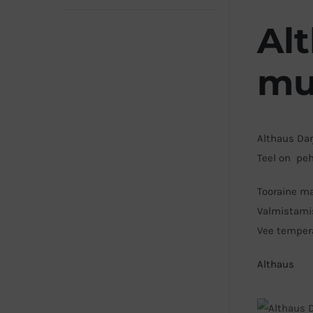
Al
mu
Althaus Dar
Teel on pe
Tooraine ma
Valmistamis
Vee tempera
Althaus