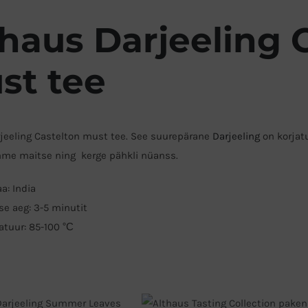
thaus Darjeeling 
st tee
jeeling Castelton must tee. See suurepärane
Darjeeling
on korjat
hme maitse ning kerge pähkli nüanss.
a: India
e aeg: 3-5 minutit
tuur: 85-100 °С