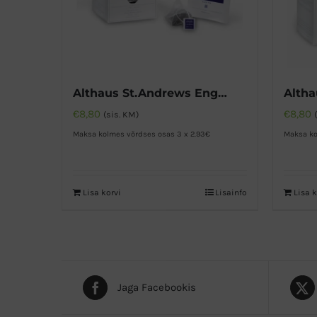
Althaus St.Andrews English Breakfast must tee
Altha
€
8,80
€
8,80
(sis. KM)
Maksa kolmes võrdses osas 3 x 2.93€
Maksa ko
Lisa korvi
Lisainfo
Lisa k
Jaga Facebookis