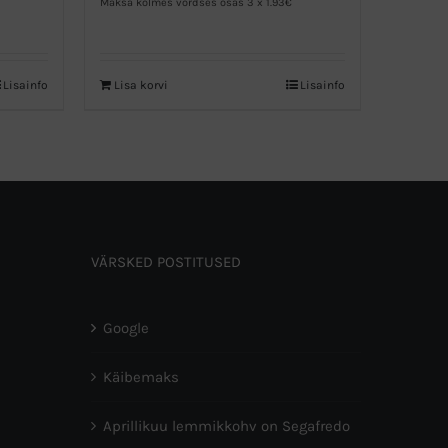
Maksa kolmes võrdses osas 3 x 1.93€
Lisainfo
Lisa korvi
Lisainfo
VÄRSKED POSTITUSED
Google
Käibemaks
Aprillikuu lemmikkohv on Segafredo