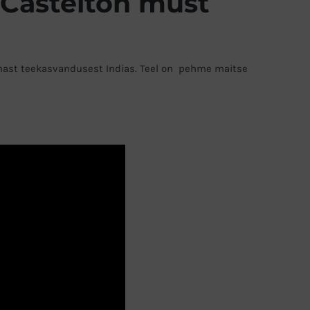
 Castelton must
mast teekasvandusest Indias. Teel on pehme maitse