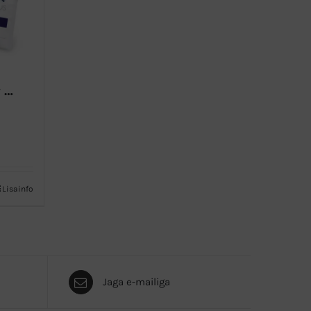
Althaus Royal Earl Grey Classic must tee
Lisainfo
Jaga e-mailiga