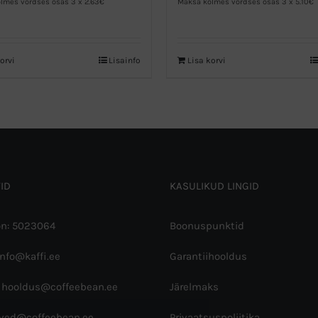
lmes võrdses osas 3 x 2.63€
Maksa kolmes võrdses osas 3 x 5.10€
orvi
Lisainfo
Lisa korvi
ID
KASULIKUD LINGID
on: 5023064
Boonuspunktid
info@kaffi.ee
Garantiihooldus
 hooldus@coffeebean.ee
Järelmaks
rved@coffeebean.ee
Privaatsuspoliitika