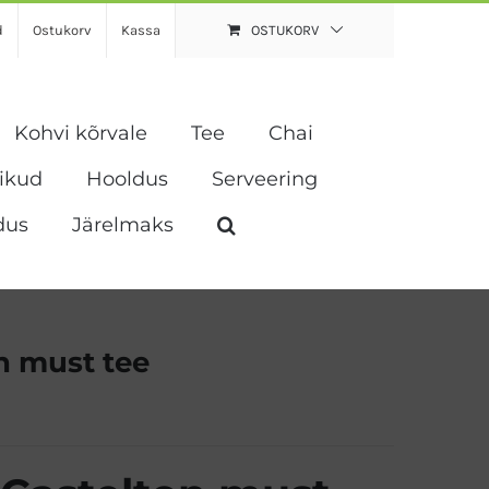
d
Ostukorv
Kassa
OSTUKORV
Kohvi kõrvale
Tee
Chai
vikud
Hooldus
Serveering
dus
Järelmaks
n must tee