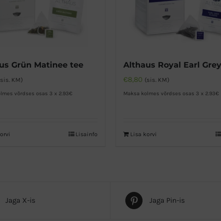
us Grün Matinee tee
€
8,80
(sis. KM)
(sis. KM)
lmes võrdses osas 3 x 2.93€
Maksa kolmes võrdses osas 3 x 2.93€
orvi
Lisainfo
Lisa korvi
Jaga X-is
Jaga Pin-is