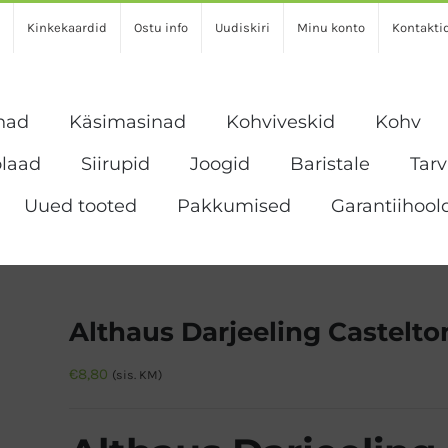
Kinkekaardid
Ostu info
Uudiskiri
Minu konto
Kontakti
nad
Käsimasinad
Kohviveskid
Kohv
laad
Siirupid
Joogid
Baristale
Tar
Uued tooted
Pakkumised
Garantiihool
Althaus Darjeeling Castelto
€
8,80
(sis. KM)