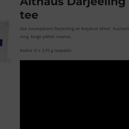
Althaus Darjeeling
tee
See suurepärane Darjeeling on korjatud ühest kuulsa
ning kerge pähkli nüanss.
Karbis 15 x 3,75 g teepakki.