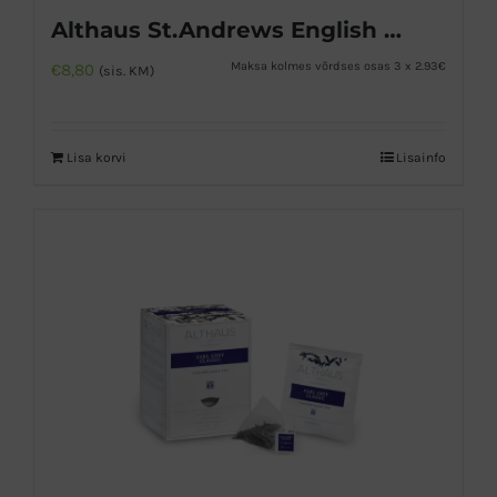
Althaus St.Andrews English Breakfast must tee
Maksa kolmes võrdses osas 3 x 2.93€
€
8,80
(sis. KM)
Lisa korvi
Lisainfo