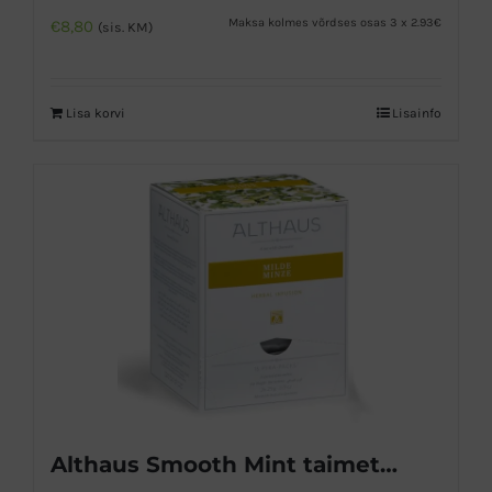
Maksa kolmes võrdses osas 3 x 2.93€
€
8,80
(sis. KM)
Lisa korvi
Lisainfo
Althaus Smooth Mint taimetee