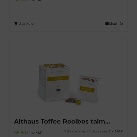
Lisa korvi
Lisainfo
Althaus Toffee Rooibos taimetee
Maksa kolmes võrdses osas 3 x 2.93€
€
8,80
(sis. KM)