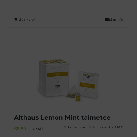
Lisa korvi
Lisainfo
Althaus Lemon Mint taimetee
Maksa kolmes võrdses osas 3 x 2.93€
€
8,80
(sis. KM)