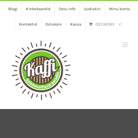
Skip
Blogi
Kinkekaardid
Ostu info
Uudiskiri
Minu konto
to
content
Kontaktid
Ostukorv
Kassa
OSTUKORV