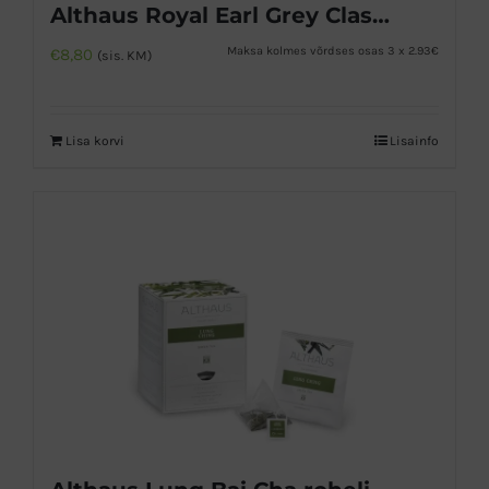
Althaus Royal Earl Grey Classic must tee
Maksa kolmes võrdses osas 3 x 2.93€
€
8,80
(sis. KM)
Lisa korvi
Lisainfo