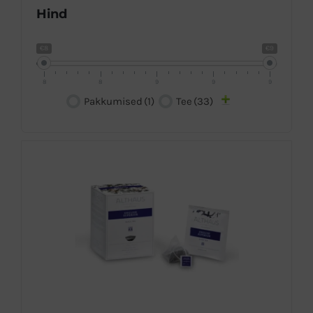
Hind
€8
€9
8
8
9
9
9
Pakkumised
(1)
Tee
(33)