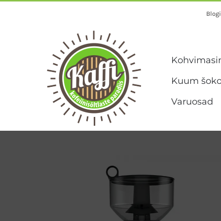
Skip
Blogi
to
content
Kohvimasi
Kuum šoko
Varuosad