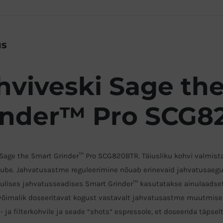
SCG820BTR
kogus
us
hviveski Sage th
inder™ Pro SCG8
Sage the Smart Grinder™ Pro SCG820BTR. Täiusliku kohvi valmist
ube. Jahvatusastme reguleerimine nõuab erinevaid jahvatusaegu, 
lises jahvatusseadises Smart Grinder™ kasutatakse ainulaadset 
võimalik doseeritavat kogust vastavalt jahvatusastme muutmisele
 ja filterkohvile ja seade “shots” espressole, et doseerida täpse