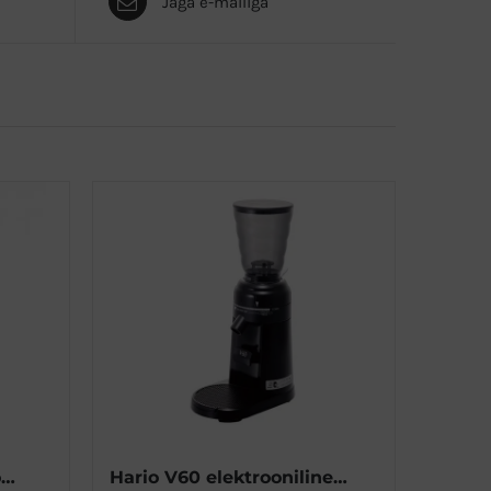
Jaga e-mailiga
Kohviveski Sage the Dose Control™ Pro SCG600
Hario V60 elektrooniline veski compact