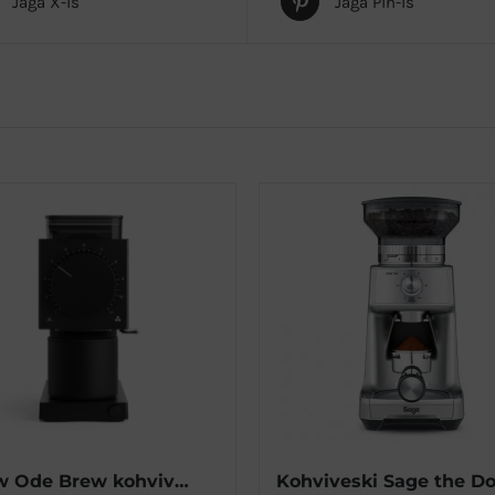
Jaga X-is
Jaga Pin-is
Fellow Ode Brew kohviveski