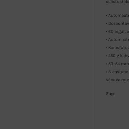
eelistustel
• Automaat
• Doseerita
• 60 regule
• Automaat
• Karastatu
• 450 g ko
• 50–54 mm 
• 3-aastane
Värvus: mu
Sage