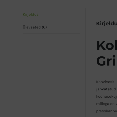
Kirjeldus
Kirjeld
Ülevaated (0)
Ko
Gr
Kohviveski 
jahvatatud
koonusekuju
millega on 
presskannu-