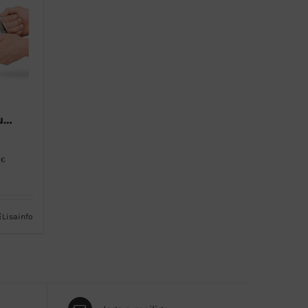
Espressomasin Sage Dual Boiler – Terashall
3€
Lisainfo