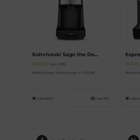
Kohviveski Sage the Dose Control™ Pro SCG600BTR
€
219,00
€
1.240
(sis. KM)
Maksa kolmes võrdses osas 3 x 73.00€
Maksa ko
Lisa korvi
Lisainfo
Lisa k