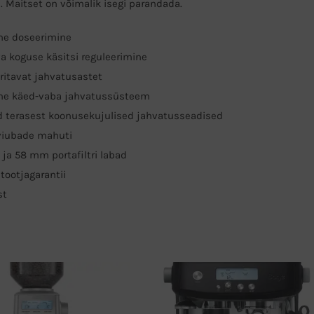
e. Maitset on võimalik isegi parandada.
ne doseerimine
va koguse käsitsi reguleerimine
eritavat jahvatusastet
ne käed-vaba jahvatussüsteem
d terasest koonusekujulised jahvatusseadised
hviubade mahuti
ja 58 mm portafiltri labad
 tootjagarantii
st