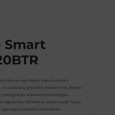
e Smart
20BTR
amiseks on vaja täpset kogust värskelt
et saavutada järjepidev doseerimine. Stollari
intelligentset doseerimistehnoloogiat,
 reguleerida. Võimalik on valida seade “cups”
lt õige kogus vastavalt oma maitse-