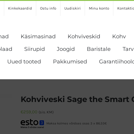
Kinkekaardid
Ostu info
Uudiskiri
Minu konto
Kontakti
nad
Käsimasinad
Kohviveskid
Kohv
laad
Siirupid
Joogid
Baristale
Tar
Uued tooted
Pakkumised
Garantiihool
Kohviveski Sage the Smart
€
259,00
(sis. KM)
Maksa kolmes võrdses osas 3 x 86.33€