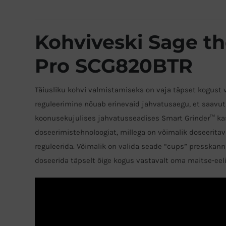
Kohviveski Sage t
Pro SCG820BTR
Täiusliku kohvi valmistamiseks on vaja täpset kogust
reguleerimine nõuab erinevaid jahvatusaegu, et saavuta
koonusekujulises jahvatusseadises Smart Grinder™ kas
doseerimistehnoloogiat, millega on võimalik doseerit
reguleerida. Võimalik on valida seade “cups” presskannu
doseerida täpselt õige kogus vastavalt oma maitse-eeli