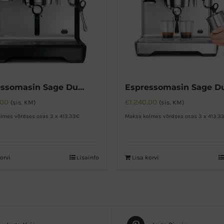
Espressomasin Sage Dual Boiler – Must
,00
€
1.240,00
(sis. KM)
(sis. KM)
lmes võrdses osas 3 x 413.33€
Maksa kolmes võrdses osas 3 x 413.3
orvi
Lisainfo
Lisa korvi