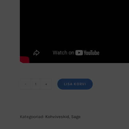
LISA KORVI
Kohviveski
Sage
the
Smart
Kategooriad:
Kohviveskid
,
Sage
Grinder™
Pro