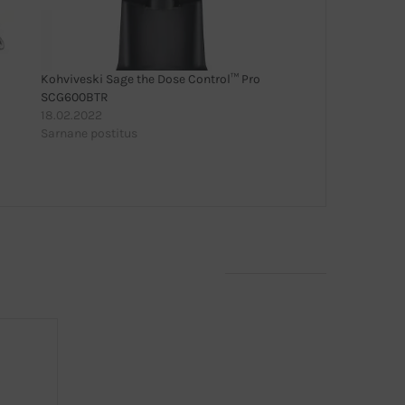
Kohviveski Sage the Dose Control™ Pro
SCG600BTR
18.02.2022
Sarnane postitus