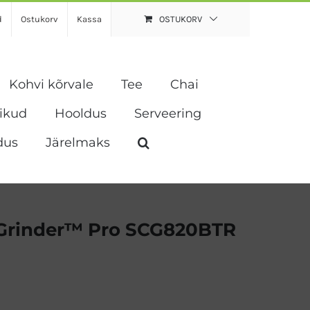
d
Ostukorv
Kassa
OSTUKORV
Kohvi kõrvale
Tee
Chai
vikud
Hooldus
Serveering
dus
Järelmaks
 Grinder™ Pro SCG820BTR