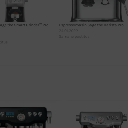
age the Smart Grinder™ Pro
Espressomasin Sage the Barista Pro
24.01.2022
Sarnane postitus
titus