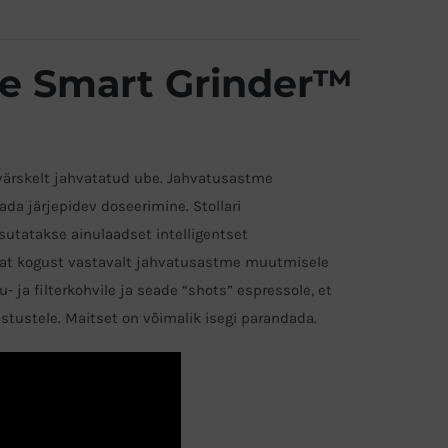
he Smart Grinder™
 värskelt jahvatatud ube. Jahvatusastme
da järjepidev doseerimine. Stollari
utatakse ainulaadset intelligentset
avat kogust vastavalt jahvatusastme muutmisele
- ja filterkohvile ja seade “shots” espressole, et
stustele. Maitset on võimalik isegi parandada.