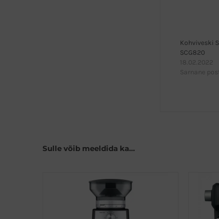
Kohviveski S
SCG820
18.02.2022
Sarnane pos
Sulle võib meeldida ka…