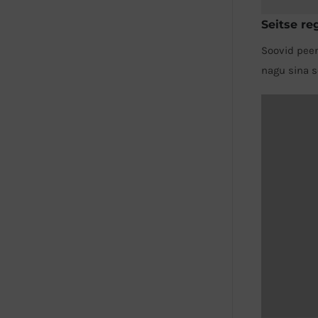
Seitse re
Soovid peen
nagu sina s