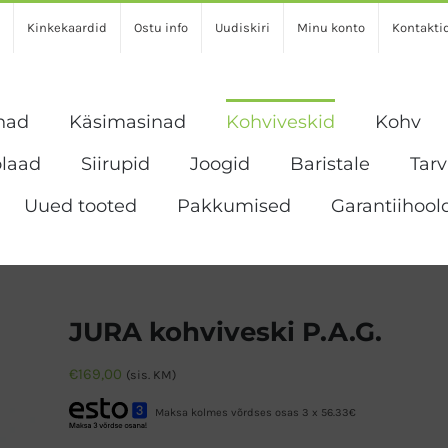
Kinkekaardid
Ostu info
Uudiskiri
Minu konto
Kontakti
nad
Käsimasinad
Kohviveskid
Kohv
laad
Siirupid
Joogid
Baristale
Tar
Uued tooted
Pakkumised
Garantiihool
JURA kohviveski P.A.G.
€
169,00
(sis. KM)
Maksa kolmes võrdses osas 3 x 56.33€