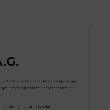
.G.
i (P.A.G.) valmistab vaid ühe nupuvajutusega
a tipptasemel espressomasinate tähtsaim osa,
dab värskelt jahvatatud kohviubadest