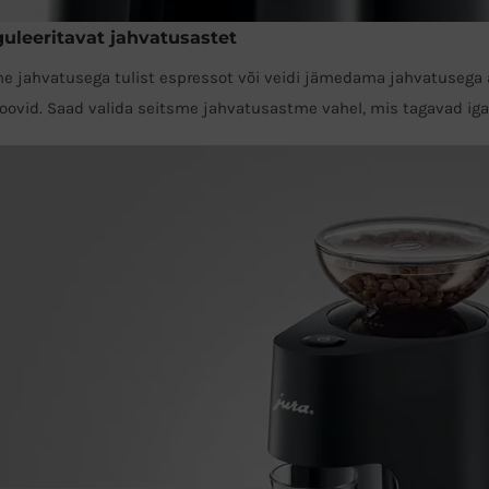
guleeritavat jahvatusastet
e jahvatusega tulist espressot või veidi jämedama jahvatusega a
oovid. Saad valida seitsme jahvatusastme vahel, mis tagavad iga 