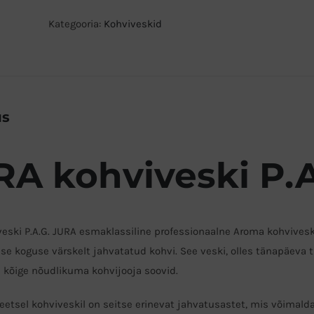
kogus
Kategooria:
Kohviveskid
us
RA kohviveski P.A
eski P.A.G. JURA esmaklassiline professionaalne Aroma kohvivesk
pse koguse värskelt jahvatatud kohvi. See veski, olles tänapäev
 kõige nõudlikuma kohvijooja soovid.
iteetsel kohviveskil on seitse erinevat jahvatusastet, mis võimal