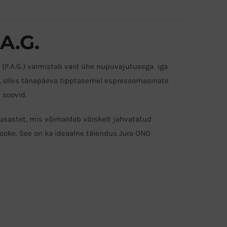
A.G.
 (P.A.G.) valmistab vaid ühe nupuvajutusega iga
i, olles tänapäeva tipptasemel espressomasinate
 soovid.
atusastet, mis võimaldab värskelt jahvatatud
ooke. See on ka ideaalne täiendus Jura ONO