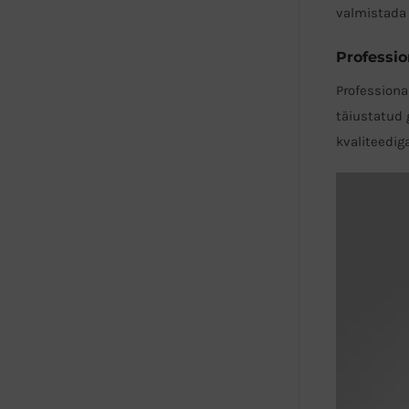
valmistada 
Professi
Professiona
täiustatud 
kvaliteedig