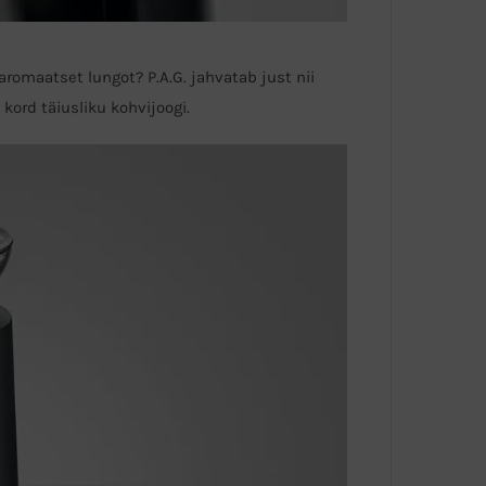
romaatset lungot? P.A.G. jahvatab just nii
kord täiusliku kohvijoogi.