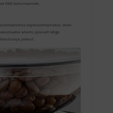
Jura ONO kohvimasinale.
isautomaatsetes espressomasinates. Veski
maksimaalse aroomi, püsivalt kõrge
 kasutusaja jooksul.