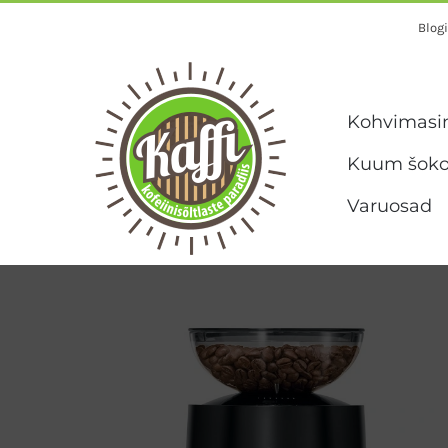
Skip
Blogi
to
content
Kohvimasi
Kuum šoko
Varuosad