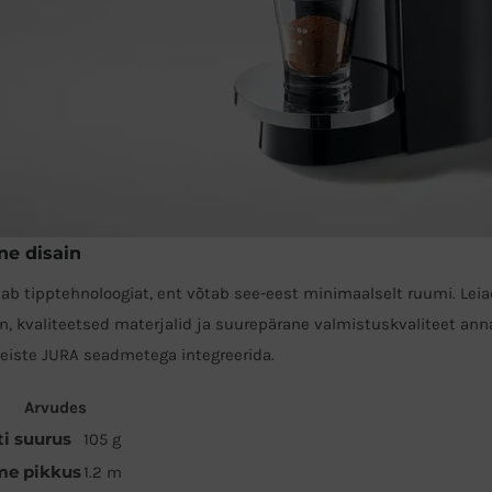
e disain
ldab tipptehnoloogiat, ent võtab see-eest minimaalselt ruumi. Lei
n, kvaliteetsed materjalid ja suurepärane valmistuskvaliteet 
 teiste JURA seadmetega integreerida.
Arvudes
i suurus
105 g
me pikkus
1.2 m