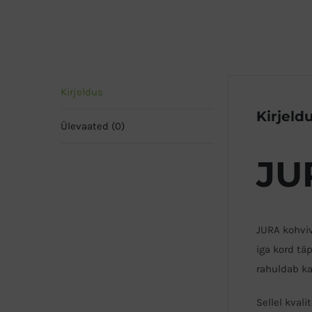
Kirjeldus
Kirjeld
Ülevaated (0)
JU
JURA kohviv
iga kord tä
rahuldab ka
Sellel kval