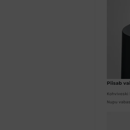
Piisab va
Kohviveski 
Nupu vabast