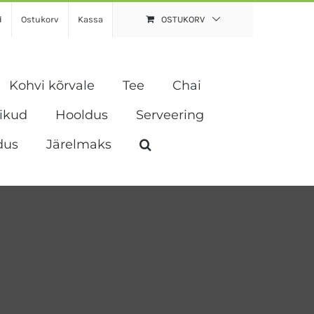
d
Ostukorv
Kassa
OSTUKORV
Kohvi kõrvale
Tee
Chai
vikud
Hooldus
Serveering
dus
Järelmaks