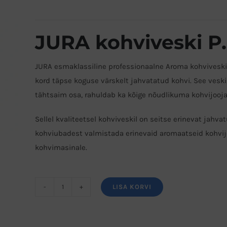
JURA kohviveski P.
JURA esmaklassiline professionaalne Aroma kohviveski
kord täpse koguse värskelt jahvatatud kohvi. See vesk
tähtsaim osa, rahuldab ka kõige nõudlikuma kohvijooja
Sellel kvaliteetsel kohviveskil on seitse erinevat jahv
kohviubadest valmistada erinevaid aromaatseid kohvij
kohvimasinale.
LISA KORVI
JURA
kohviveski
P.A.G.