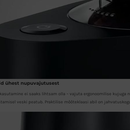
id ühest nupuvajutusest
kasutamine ei saaks lihtsam olla – vajuta ergonoomilise kujuga 
amisel veski peatub. Praktilise mõõteklaasi abil on jahvatuskog