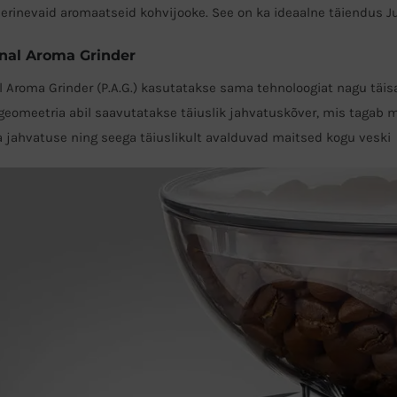
erinevaid aromaatseid kohvijooke. See on ka ideaalne täiendus 
onal Aroma Grinder
l Aroma Grinder (P.A.G.) kasutatakse sama tehnoloogiat nagu tä
geomeetria abil saavutatakse täiuslik jahvatuskõver, mis tagab 
a jahvatuse ning seega täiuslikult avalduvad maitsed kogu veski