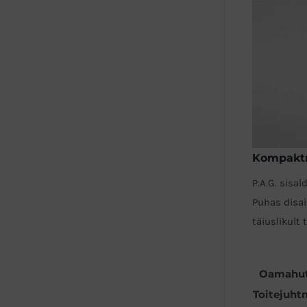
Kompaktn
P.A.G. sisa
Puhas disai
täiuslikult
Oamahut
Toitejuht