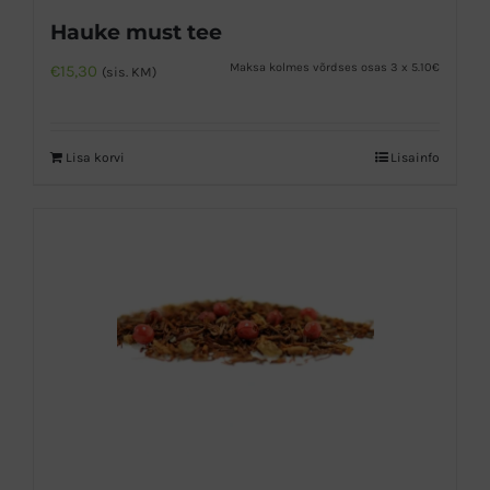
Hauke must tee
Maksa kolmes võrdses osas 3 x 5.10€
€
15,30
(sis. KM)
Lisa korvi
Lisainfo