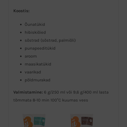
Koostis:
Õunatükid
hibiskiõied
sõstrad (sõstrad, palmiõli)
punapeeditükid
aroom
maasikatükid
vaarikad
põldmurakad
Valmistamine:
6 g/250 ml või 9,6 g/400 ml lasta
tõmmata 8-10 min 100°C kuumas vees