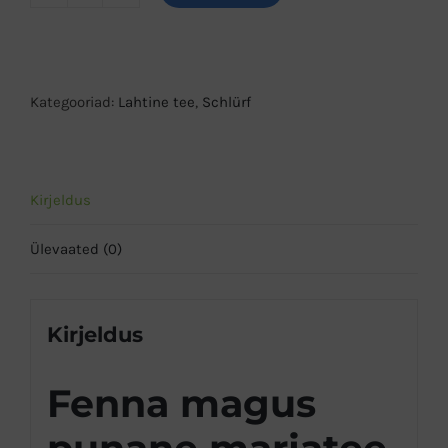
Fenna
magus
punane
marjatee
Kategooriad:
Lahtine tee
,
Schlürf
225g
kogus
Kirjeldus
Ülevaated (0)
Kirjeldus
Fenna magus