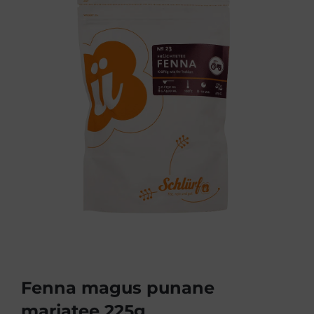
Fenna magus punane
marjatee 225g