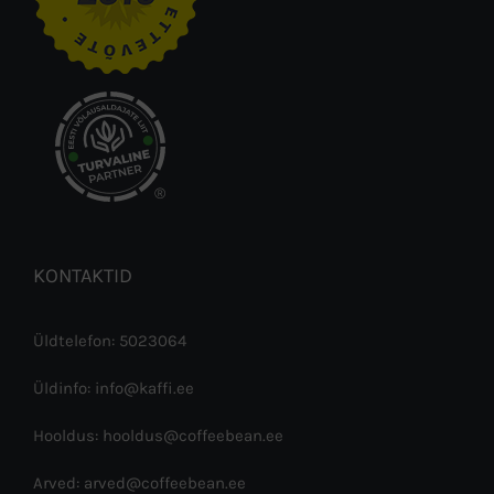
®
KONTAKTID
Üldtelefon: 5023064
Üldinfo: info@kaffi.ee
Hooldus: hooldus@coffeebean.ee
Arved: arved@coffeebean.ee