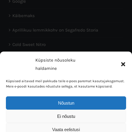
Google
Käibemaks
Aprillikuu lemmikkohv on Segafredo Storia
Cold Sweet Nitro
Head Eesti Vabariigi aastapäeva!
Küpsiste nõusoleku
haldamine
Küpsised aitavad meil pakkuda teile e-poes paremat kasutajakogemust.
Meie e-poodi kasutades nõustute sellega, et kasutame küpsiseid.
Nõustun
Coffee Bean OÜ © 2016 | Tallinn 10150, L.Koidula 38 | Mob:
Ei nõustu
5023064 | E-mail: info@kaffi.ee
Vaata eelistusi