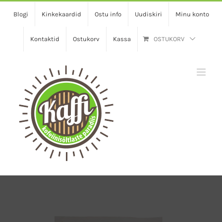
Skip
Blogi
Kinkekaardid
Ostu info
Uudiskiri
Minu konto
to
content
Kontaktid
Ostukorv
Kassa
OSTUKORV