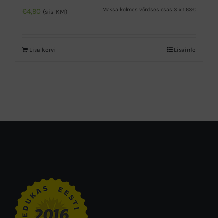
Maksa kolmes võrdses osas 3 x 1.63€
€
4,90
(sis. KM)
Lisa korvi
Lisainfo