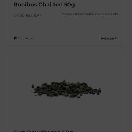
Rooibos Chai tee 50g
Maksa kolmes võrdses osas 3 x 1.63€
€
4,90
(sis. KM)
Lisa korvi
Lisainfo