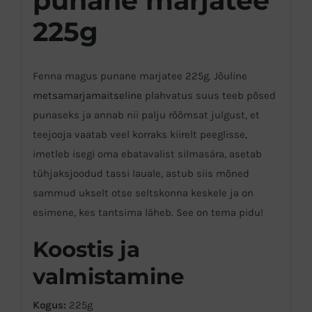
punane marjatee
225g
Fenna magus punane marjatee 225g. Jõuline
metsamarjamaitseline
plahvatus suus teeb põsed
punaseks ja annab nii palju rõõmsat julgust, et
teejooja vaatab veel korraks kiirelt peeglisse,
imetleb isegi oma ebatavalist silmasära, asetab
tühjaksjoodud tassi lauale, astub siis mõned
sammud ukselt otse seltskonna keskele ja on
esimene, kes tantsima läheb. See on tema pidu!
Koostis ja
valmistamine
Kogus:
225g