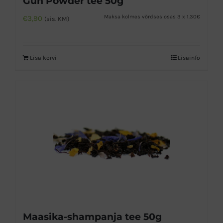
Gun Powder tee 50g
Maksa kolmes võrdses osas 3 x 1.30€
€
3,90
(sis. KM)
Lisa korvi
Lisainfo
Maasika-shampanja tee 50g