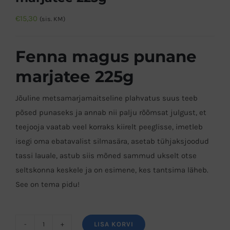
€
15,30
(sis. KM)
Fenna magus punane
marjatee 225g
Jõuline metsamarjamaitseline plahvatus suus teeb
põsed punaseks ja annab nii palju rõõmsat julgust, et
teejooja vaatab veel korraks kiirelt peeglisse, imetleb
isegi oma ebatavalist silmasära, asetab tühjaksjoodud
tassi lauale, astub siis mõned sammud ukselt otse
seltskonna keskele ja on esimene, kes tantsima läheb.
See on tema pidu!
LISA KORVI