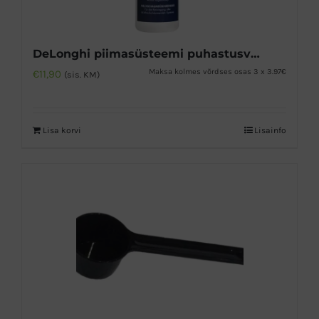
DeLonghi piimasüsteemi puhastusvedelik 250ml
Maksa kolmes võrdses osas 3 x 3.97€
€
11,90
(sis. KM)
Lisa korvi
Lisainfo