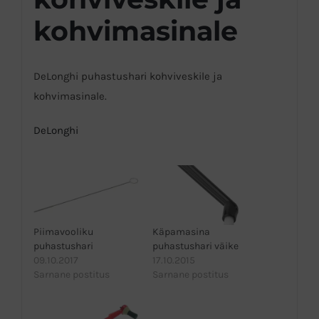
kohvimasinale
DeLonghi puhastushari kohviveskile ja
kohvimasinale.
DeLonghi
Piimavooliku
Käpamasina
puhastushari
puhastushari väike
09.10.2017
17.10.2015
Sarnane postitus
Sarnane postitus