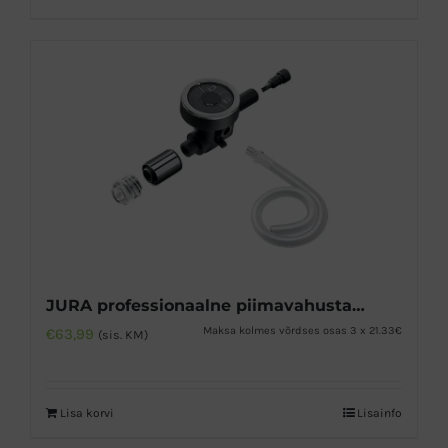
JURA professionaalne piimavahustaja Fine Foam
Maksa kolmes võrdses osas 3 x 21.33€
€
63,99
(sis. KM)
Lisa korvi
Lisainfo