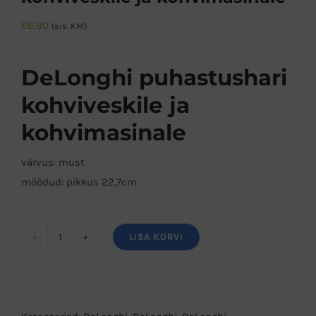
€
6,90
(sis. KM)
DeLonghi puhastushari
kohviveskile ja
kohvimasinale
värvus: must
mõõdud: pikkus 22,7cm
LISA KORVI
DeLonghi
puhastushari
kohviveskile
ja