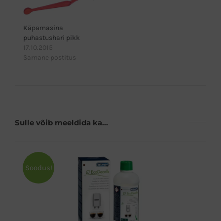
Käpamasina
puhastushari pikk
17.10.2015
Sarnane postitus
Sulle võib meeldida ka…
Soodus!