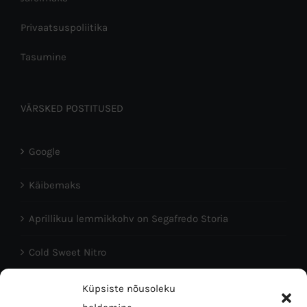
Privaatsuspoliitika
Tasumine
VÄRSKED POSTITUSED
Google
Käibemaks
Aprillikuu lemmikkohv on Segafredo Storia
Cold Sweet Nitro
Head Eesti Vabariigi aastapäeva!
Küpsiste nõusoleku