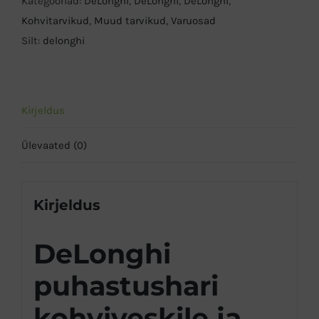
Kategooriad:
DeLonghi
,
DeLonghi
,
DeLonghi
,
kohvimasinale
Kohvitarvikud
,
Muud tarvikud
,
Varuosad
kogus
Silt:
delonghi
Kirjeldus
Ülevaated (0)
Kirjeldus
DeLonghi
puhastushari
kohviveskile ja