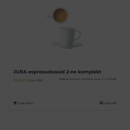
JURA espressotassid 2-ne komplekt
Maksa kolmes võrdses osas 3 x 14.30€
€
42,90
(sis. KM)
Lisa korvi
Lisainfo