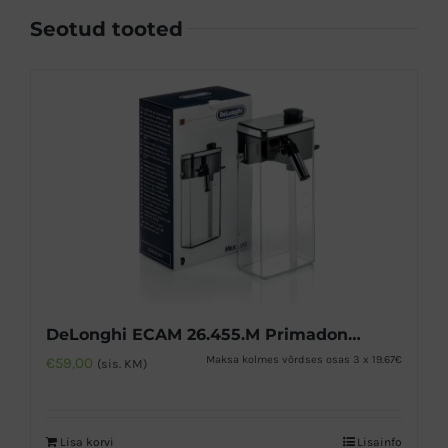
Seotud tooted
DeLonghi ECAM 26.455.M Primadonna piimakann
Maksa kolmes võrdses osas 3 x 19.67€
€
59,00
(sis. KM)
Lisa korvi
Lisainfo