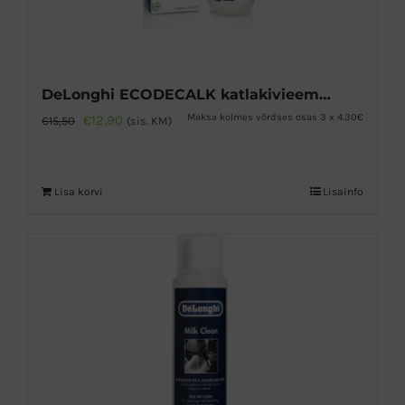
DeLonghi ECODECALK katlakivieemaldaja 500ml
Algne
Praegune
Maksa kolmes võrdses osas 3 x 4.30€
€
12,90
€
15,50
(sis. KM)
hind
hind
oli:
on:
Lisa korvi
Lisainfo
€15,50.
€12,90.