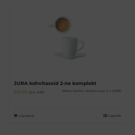
JURA kohvitassid 2-ne komplekt
Maksa kolmes võrdses osas 3 x 14.97€
€
44,90
(sis. KM)
Lisa korvi
Lisainfo