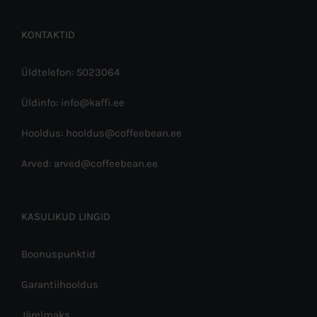
KONTAKTID
Üldtelefon: 5023064
Üldinfo: info@kaffi.ee
Hooldus: hooldus@coffeebean.ee
Arved: arved@coffeebean.ee
KASULIKUD LINGID
Boonuspunktid
Garantiihooldus
Järelmaks