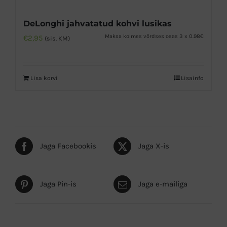
DeLonghi jahvatatud kohvi lusikas
Maksa kolmes võrdses osas 3 x 0.98€
€
2,95
(sis. KM)
Lisa korvi
Lisainfo
Jaga Facebookis
Jaga X-is
Jaga Pin-is
Jaga e-mailiga