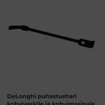
DeLonghi puhastushari
kohviveskile ja kohvimasinale