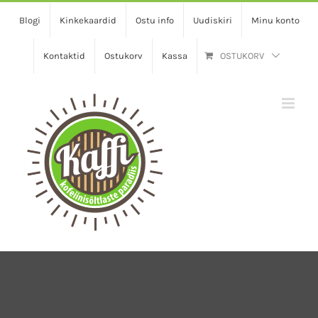
Skip
Blogi
Kinkekaardid
Ostu info
Uudiskiri
Minu konto
to
content
Kontaktid
Ostukorv
Kassa
OSTUKORV