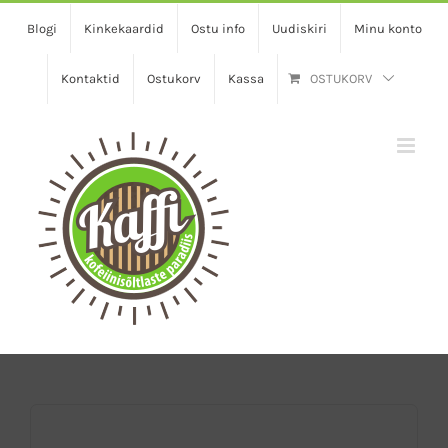
Skip
Blogi
Kinkekaardid
Ostu info
Uudiskiri
Minu konto
to
content
Kontaktid
Ostukorv
Kassa
OSTUKORV