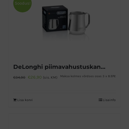
Soodus!
DeLonghi piimavahustuskann 500ml
Algne
Praegune
Maksa kolmes võrdses osas 3 x 8.97€
€
26,90
€
34,90
(sis. KM)
hind
hind
oli:
on:
Lisa korvi
Lisainfo
€34,90.
€26,90.