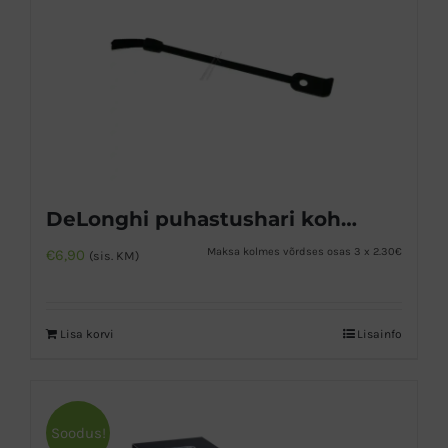
DeLonghi puhastushari kohviveskile ja kohvimasinale
Maksa kolmes võrdses osas 3 x 2.30€
€
6,90
(sis. KM)
Lisa korvi
Lisainfo
Soodus!