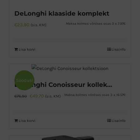
DeLonghi klaaside komplekt
Maksa kolmes võrdses osas 3 x 7.97€
€
23,90
(sis. KM)
Lisa korvi
Lisainfo
Soodus!
DeLonghi Conoisseur kollektsioon
Algne
Praegune
Maksa kolmes võrdses osas 3 x 16.57€
€
49,70
€
76,90
(sis. KM)
hind
hind
oli:
on:
Lisa korvi
Lisainfo
€76,90.
€49,70.