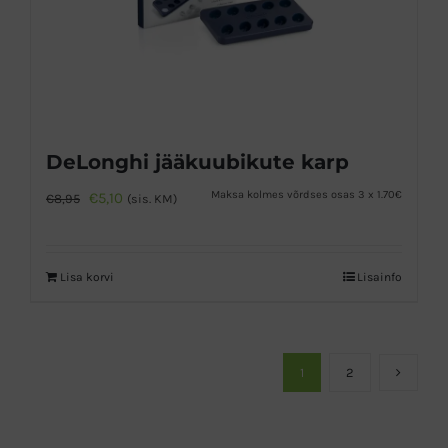
DeLonghi jääkuubikute karp
Algne
Praegune
Maksa kolmes võrdses osas 3 x 1.70€
€
5,10
€
8,95
(sis. KM)
hind
hind
oli:
on:
Lisa korvi
Lisainfo
€8,95.
€5,10.
1
2