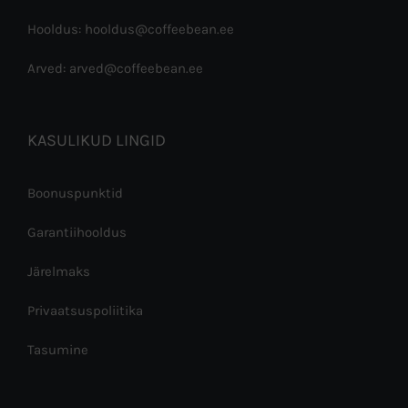
Hooldus: hooldus@coffeebean.ee
Arved: arved@coffeebean.ee
KASULIKUD LINGID
Boonuspunktid
Garantiihooldus
Järelmaks
Privaatsuspoliitika
Tasumine