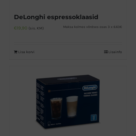
DeLonghi espressoklaasid
Maksa kolmes võrdses osas 3 x 6.63€
€
19,90
(sis. KM)
Lisa korvi
Lisainfo