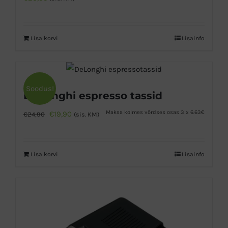
Lisa korvi
Lisainfo
Soodus!
DeLonghi espresso tassid
Algne
Praegune
Maksa kolmes võrdses osas 3 x 6.63€
€
19,90
€
24,90
(sis. KM)
hind
hind
oli:
on:
Lisa korvi
Lisainfo
€24,90.
€19,90.