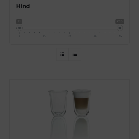
Hind
€1
€50
1
13
26
38
50