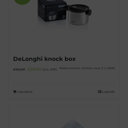
DeLonghi knock box
Algne
Praegune
Maksa kolmes võrdses osas 3 x 9.63€
€
28,90
€
36,90
(sis. KM)
hind
hind
oli:
on:
Lisa korvi
Lisainfo
€36,90.
€28,90.