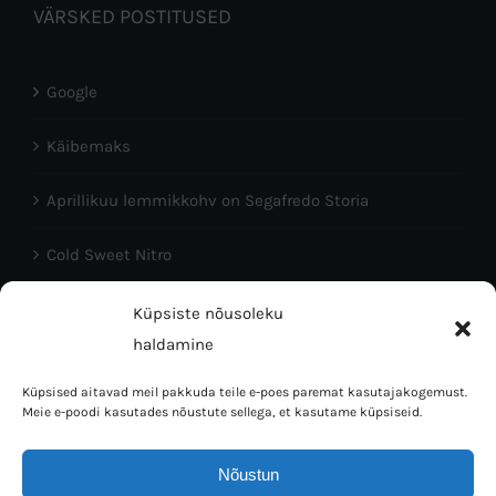
VÄRSKED POSTITUSED
Google
Käibemaks
Aprillikuu lemmikkohv on Segafredo Storia
Cold Sweet Nitro
Head Eesti Vabariigi aastapäeva!
Küpsiste nõusoleku
haldamine
Küpsised aitavad meil pakkuda teile e-poes paremat kasutajakogemust.
Meie e-poodi kasutades nõustute sellega, et kasutame küpsiseid.
Nõustun