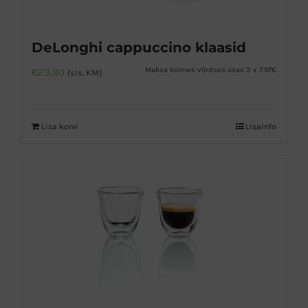
DeLonghi cappuccino klaasid
Maksa kolmes võrdses osas 3 x 7.97€
€
23,90
(sis. KM)
Lisa korvi
Lisainfo