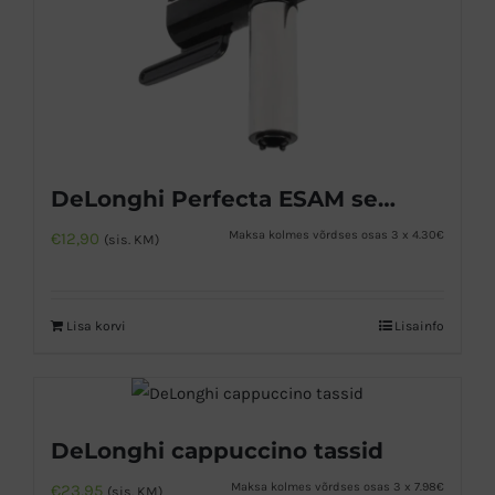
DeLonghi Perfecta ESAM seeria kuuma vee otsik
Maksa kolmes võrdses osas 3 x 4.30€
€
12,90
(sis. KM)
Lisa korvi
Lisainfo
DeLonghi cappuccino tassid
Maksa kolmes võrdses osas 3 x 7.98€
€
23,95
(sis. KM)