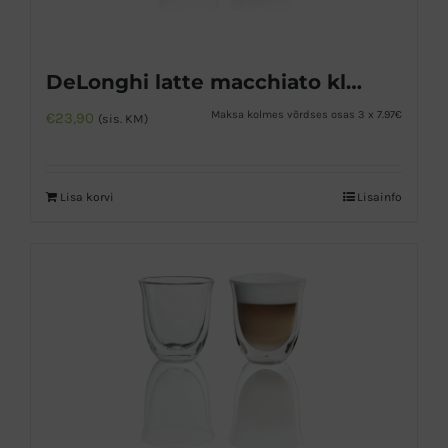
DeLonghi latte macchiato klaasid
Maksa kolmes võrdses osas 3 x 7.97€
€
23,90
(sis. KM)
Lisa korvi
Lisainfo