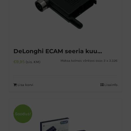
DeLonghi ECAM seeria kuuma vee tila
Maksa kolmes võrdses osas 3 x 3.32€
€
9,95
(sis. KM)
Lisa korvi
Lisainfo
Soodus!