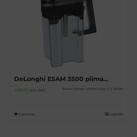
DeLonghi ESAM 3500 piimakann
Maksa kolmes võrdses osas 3 x 16.63€
€
49,90
(sis. KM)
Lisa korvi
Lisainfo