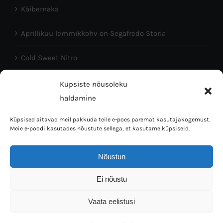
Käibemaks
Aprillikuu lemmikkohv on Segafredo Storia
Cold Sweet Nitro
Head Eesti Vabariigi aastapäeva!
Küpsiste nõusoleku
haldamine
Küpsised aitavad meil pakkuda teile e-poes paremat kasutajakogemust.
Meie e-poodi kasutades nõustute sellega, et kasutame küpsiseid.
Nõustun
Coffee Bean OÜ © 2016 | Tallinn 10150, L.Koidula 38 | Mob:
Ei nõustu
5023064 | E-mail: info@kaffi.ee
Vaata eelistusi
Facebook