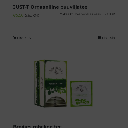
JUST-T Orgaaniline puuviljatee
Maksa kolmes võrdses osas 3 x 1.83€
€
5,50
(sis. KM)
Lisa korvi
Lisainfo
Brodies roheline tee