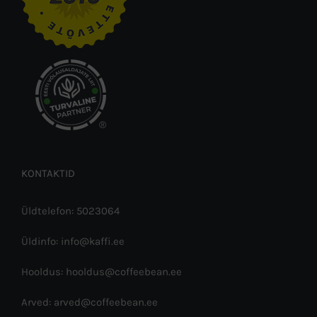
®
KONTAKTID
Üldtelefon: 5023064
Üldinfo: info@kaffi.ee
Hooldus: hooldus@coffeebean.ee
Arved: arved@coffeebean.ee