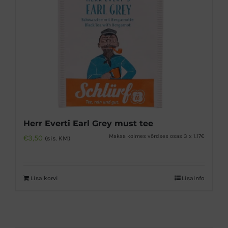
Herr Everti Earl Grey must tee
Maksa kolmes võrdses osas 3 x 1.17€
€
3,50
(sis. KM)
Lisa korvi
Lisainfo