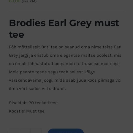
€
3,00
(sis. KM)
Brodies Earl Grey must
tee
Põhimõtteliselt Briti tee on saanud oma nime teise Earl
Grey järgi ja eristub oma elegantse maitse poolest, mis
on õrnalt lõhnastatud bergamoti tsitruselise maitsega.
Meie peente teede segu teeb sellest kõige
värskendavama joogi, mida saab juua koos piimaga või
ilma või lisades viil sidrunit.
Sisaldab: 20 teekotikest
Koostis: Must tee.