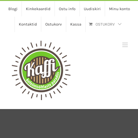
Skip
Blogi
Kinkekaardid
Ostu info
Uudiskiri
Minu konto
to
content
Kontaktid
Ostukorv
Kassa
OSTUKORV