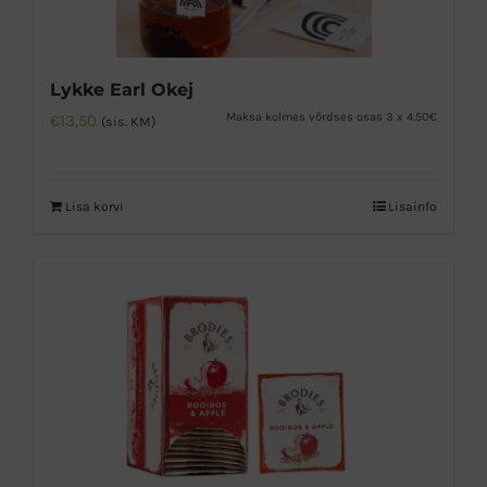
Lykke Earl Okej
Maksa kolmes võrdses osas 3 x 4.50€
€
13,50
(sis. KM)
Lisa korvi
Lisainfo