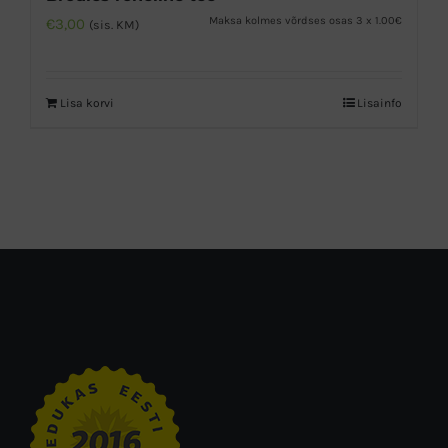
Maksa kolmes võrdses osas 3 x 1.00€
€
3,00
(sis. KM)
Lisa korvi
Lisainfo