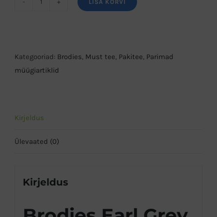
LISA KORVI
Brodies
Earl
Grey
must
Kategooriad:
Brodies
,
Must tee
,
Pakitee
,
Parimad
tee
müügiartiklid
kogus
Kirjeldus
Ülevaated (0)
Kirjeldus
Brodies Earl Grey