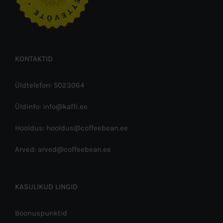
KONTAKTID
Üldtelefon: 5023064
Üldinfo: info@kaffi.ee
Hooldus: hooldus@coffeebean.ee
Arved: arved@coffeebean.ee
KASULIKUD LINGID
Boonuspunktid