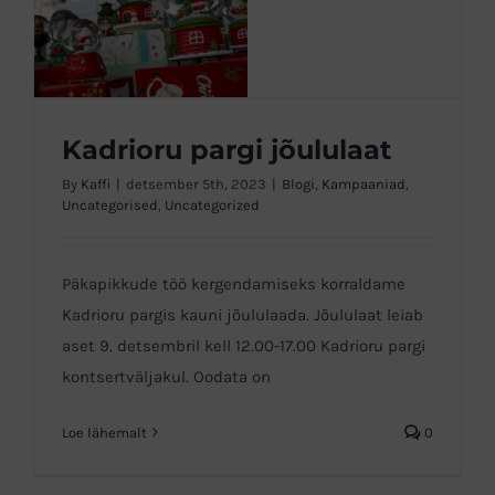
Kadrioru pargi jõululaat
By
Kaffi
|
detsember 5th, 2023
|
Blogi
,
Kampaaniad
,
Kadrioru pargi jõululaat
Uncategorised
,
Uncategorized
Päkapikkude töö kergendamiseks korraldame
Kadrioru pargis kauni jõululaada. Jõululaat leiab
aset 9. detsembril kell 12.00-17.00 Kadrioru pargi
kontsertväljakul. Oodata on
Loe lähemalt
0