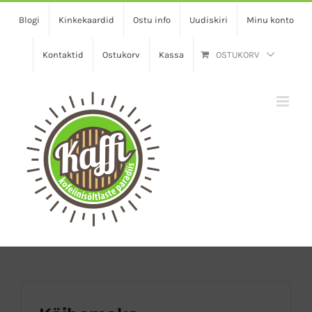
Skip
Blogi
Kinkekaardid
Ostu info
Uudiskiri
Minu konto
to
content
Kontaktid
Ostukorv
Kassa
OSTUKORV