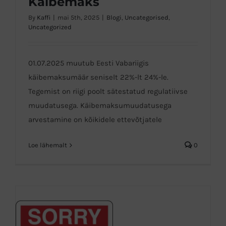
Käibemaks
By
Kaffi
|
mai 5th, 2025
|
Blogi
,
Uncategorised
,
Uncategorized
01.07.2025 muutub Eesti Vabariigis
käibemaksumäär seniselt 22%-lt 24%-le.
Tegemist on riigi poolt sätestatud regulatiivse
muudatusega. Käibemaksumuudatusega
arvestamine on kõikidele ettevõtjatele
Loe lähemalt
0