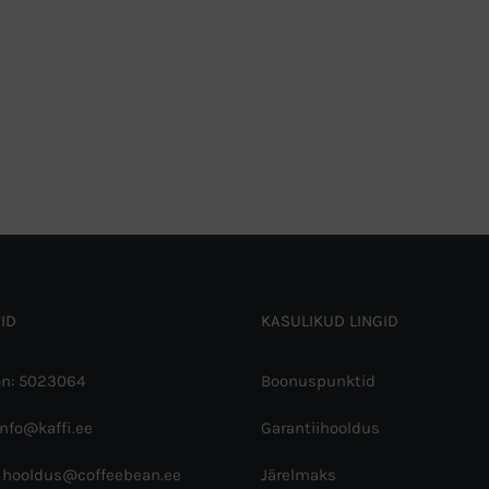
ID
KASULIKUD LINGID
on: 5023064
Boonuspunktid
info@kaffi.ee
Garantiihooldus
 hooldus@coffeebean.ee
Järelmaks