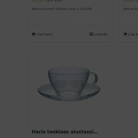
€
15,90
€
8,40
(sis. KM)
Maksa kolmes võrdses osas 3 x 5.30€
Maksa ko
Lisa korvi
Lisainfo
Lisa k
Hario teeklaas alustassiga 230ml