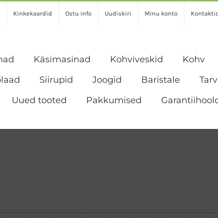
Kinkekaardid
Ostu info
Uudiskiri
Minu konto
Kontakti
nad
Käsimasinad
Kohviveskid
Kohv
laad
Siirupid
Joogid
Baristale
Tar
Uued tooted
Pakkumised
Garantiihool