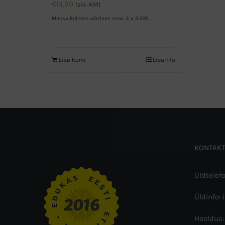
€
14,90
(sis. KM)
Maksa kolmes võrdses osas 3 x 4.97€
Lisa korvi
Lisainfo
KONTAKT
Üldtelef
Üldinfo: 
Hooldus: