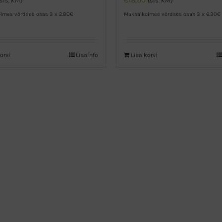
€
18,90
(sis. KM)
(sis. KM)
lmes võrdses osas 3 x 2.80€
Maksa kolmes võrdses osas 3 x 6.30€
orvi
Lisainfo
Lisa korvi