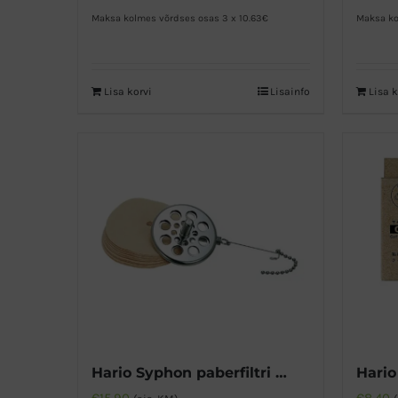
Maksa kolmes võrdses osas 3 x 10.63€
Maksa ko
Lisa korvi
Lisainfo
Lisa k
Hario Syphon paberfiltri adapter
Hario