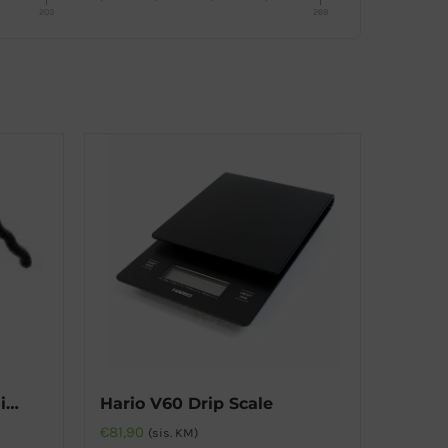
203
269
Hario Buono V60 valamiskann
Hario V60 Drip Scale
€
81,90
(sis. KM)