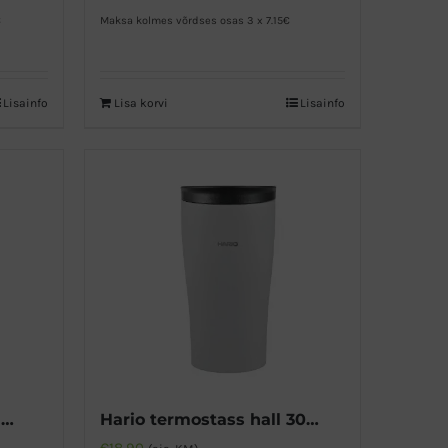
€
Maksa kolmes võrdses osas 3 x 7.15€
Lisainfo
Lisa korvi
Lisainfo
Hario termostass must 300ml
Hario termostass hall 300ml