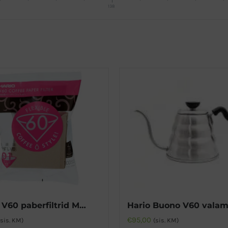
138
Hario V60 paberfiltrid Misarashi 01
€
95,00
(sis. KM)
(sis. KM)