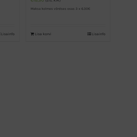
€
18,90
(sis. KM)
Maksa kolmes võrdses osas 3 x 6.30€
Lisainfo
Lisa korvi
Lisainfo