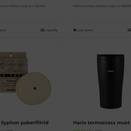
lmes võrdses osas 3 x 56.33€
Maksa kolmes võrdses osas 3 x 89.67
orvi
Lisainfo
Lisa korvi
 Syphon paberfiltrid