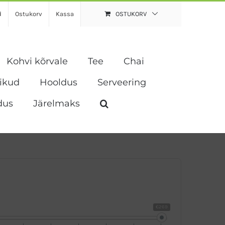
d
Ostukorv
Kassa
OSTUKORV
Kohvi kõrvale
Tee
Chai
vikud
Hooldus
Serveering
dus
Järelmaks
€269