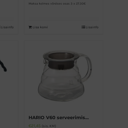
Maksa kolmes võrdses osas 3 x 27.30€
Lisainfo
Lisa korvi
Lisainfo
HARIO V60 serveerimiskann 360ml
€
21,45
(sis. KM)