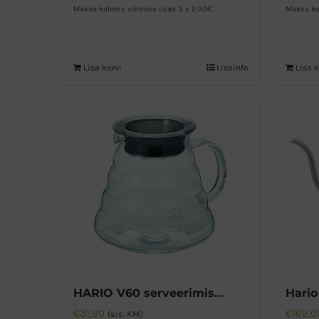
Maksa kolmes võrdses osas 3 x 2.30€
Maksa ko
Lisa korvi
Lisainfo
Lisa k
HARIO V60 serveerimiskann 600ml
€
31,90
€
169,0
(sis. KM)