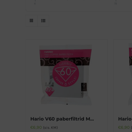
6
72
Hario V60 paberfiltrid Misarashi 02
€
6,90
€
6,90
(sis. KM)