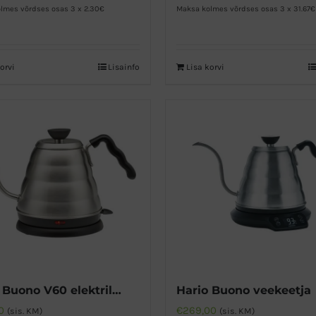
lmes võrdses osas 3 x 2.30€
Maksa kolmes võrdses osas 3 x 31.67€
orvi
Lisainfo
Lisa korvi
Hario Buono V60 elektriline veekeetja
Hario Buono veekeetja
0
€
269,00
(sis. KM)
(sis. KM)