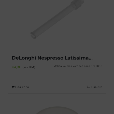
DeLonghi Nespresso Latissima piimakannu voolik
Maksa kolmes võrdses osas 3 x 1.63€
€
4,90
(sis. KM)
Lisa korvi
Lisainfo