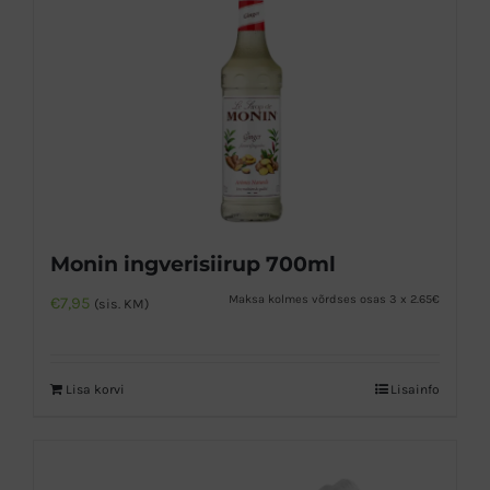
Monin ingverisiirup 700ml
Maksa kolmes võrdses osas 3 x 2.65€
€
7,95
(sis. KM)
Lisa korvi
Lisainfo