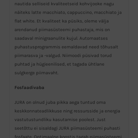
nautida selliseid kvaliteetseid kohvijooke nagu
näiteks latte macchiato, cappuccino, macchiato ja
flat white. Et kvaliteet ka püsiks, oleme välja
arendanud piimasüsteemi puhastaja, mis on
saadaval minigraanulite kujul. Automaatses
puhastusprogrammis eemaldavad need tõhusalt
piimarasva ja -valgud. Niimoodi püsivad torud
puhtad ja hügieenilised, et tagada ühtlane
sulgkerge piimavaht.
Fosfaadivaba
JURA on olnud juba pikka aega tuntud oma
keskkonnateadlikkuse ning ressursside ja energia
vastutustundliku kasutamise poolest. Just
seetõttu ei sisaldagi JURA piimasüsteemi puhasti
fosfaate. Optimaalne koostis tagab piimasüsteemi