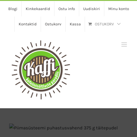
Skip
Blogi
Kinkekaardid
Ostu info
Uudiskiri
Minu konto
to
content
Kontaktid
Ostukorv
Kassa
OSTUKORV