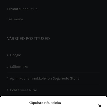
Privaatsuspoliitika
Tasumine
VÄRSKED POSTITUSED
Google
Käibemaks
Aprillikuu lemmikkohv on Segafredo Storia
Cold Sweet Nitro
Head Eesti Vabariigi aastapäeva!
Küpsiste nõusoleku