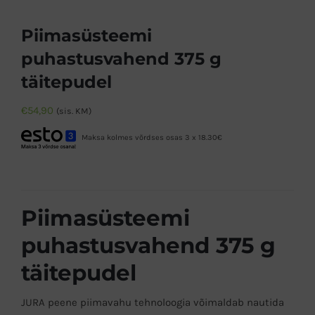
Piimasüsteemi
puhastusvahend 375 g
täitepudel
€
54,90
(sis. KM)
Maksa kolmes võrdses osas 3 x 18.30€
Piimasüsteemi
puhastusvahend 375 g
täitepudel
JURA peene piimavahu tehnoloogia võimaldab nautida