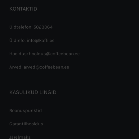
KONTAKTID
Üldtelefon: 5023064
Üldinfo: info@kaffi.ee
Hooldus: hooldus@coffeebean.ee
Arved: arved@coffeebean.ee
KASULIKUD LINGID
Boonuspunktid
Garantiihooldus
Järelmaks