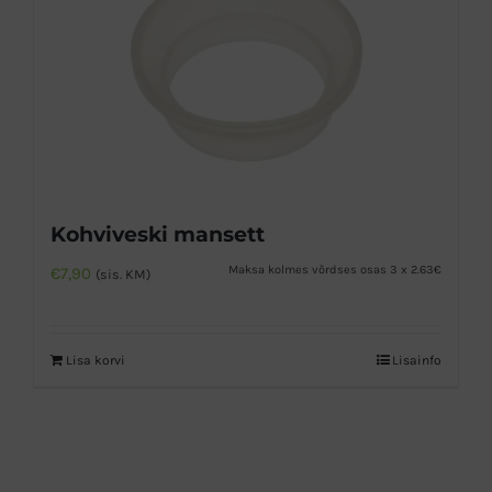
Kohviveski mansett
Maksa kolmes võrdses osas 3 x 2.63€
€
7,90
(sis. KM)
Lisa korvi
Lisainfo