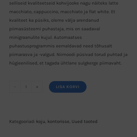
selliseid kvaliteetseid kohvijooke nagu näiteks latte
macchiato, cappuccino, macchiato ja flat white. Et
kvaliteet ka püsiks, oleme välja arendanud
piimasüsteemi puhastaja, mis on saadaval
minigraanulite kujul. Automaatses
puhastusprogrammis eemaldavad need tõhusalt
piimarasva ja -valgud. Niimoodi püsivad torud puhtad ja
hügieenilised, et tagada ühtlane sulgkerge piimavaht.
LISA KORVI
Piimasüsteemi
puhastusvahend
375
g
Kategooriad:
koju
,
kontorisse
,
Uued tooted
täitepudel
kogus