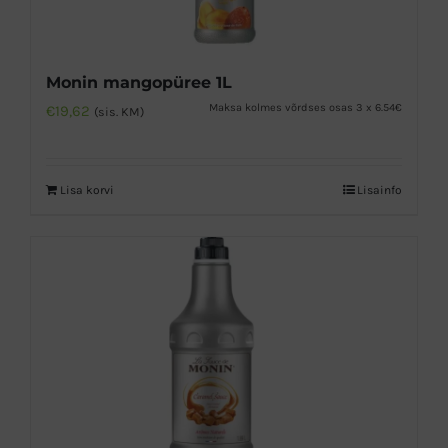
Monin mangopüree 1L
Maksa kolmes võrdses osas 3 x 6.54€
€
19,62
(sis. KM)
Lisa korvi
Lisainfo