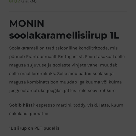
€
11,12
(sis. KM)
MONIN
soolakaramellisiirup 1L
Soolakaramell on traditsiooniline kondiitritoode, mis
pärineb Prantsusmaalt Bretagne’ist. Peen tasakaal selle
magusa sujuvuse ja soolaste vihjete vahel muudab
selle maal lemmikuks. Selle ainulaadne soolase ja
magusa kombinatsioon muudab iga kuuma või külma
joogi ootamatuks joogiks, jättes teile soovi rohkem.
Sobib hästi
: espresso martini, toddy, viski, latte, kuum
šokolaad, piimatee
1L siirup on PET pudelis