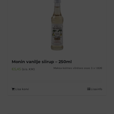
Monin vanilje siirup – 250ml
Maksa kolmes võrdses osas 3 x 1.82€
€
5,45
(sis. KM)
Lisa korvi
Lisainfo