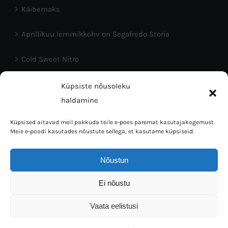
Käibemaks
Aprillikuu lemmikkohv on Segafredo Storia
Cold Sweet Nitro
Head Eesti Vabariigi aastapäeva!
Küpsiste nõusoleku
haldamine
Küpsised aitavad meil pakkuda teile e-poes paremat kasutajakogemust.
Meie e-poodi kasutades nõustute sellega, et kasutame küpsiseid.
Nõustun
Coffee Bean OÜ © 2016 | Tallinn 10150, L.Koidula 38 | Mob:
Ei nõustu
5023064 | E-mail: info@kaffi.ee
Vaata eelistusi
Facebook