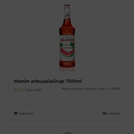
on
mitu
varianti.
Valikuid
saab
teha
tootelehel.
Monin arbuusisiirup 700ml
Maksa kolmes võrdses osas 3 x 3.08€
€
9,25
(sis. KM)
Lisa korvi
Lisainfo