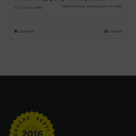
Maksa kolmes võrdses osas 3 x 0.98€
€
2,95
(sis. KM)
Lisa korvi
Lisainfo