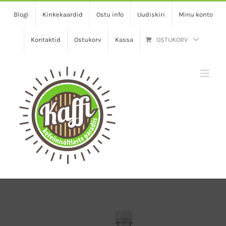
Skip
Blogi
Kinkekaardid
Ostu info
Uudiskiri
Minu konto
to
content
Kontaktid
Ostukorv
Kassa
OSTUKORV