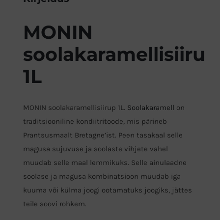
MONIN
soolakaramellisiirup
1L
MONIN soolakaramellisiirup 1L.
Soolakaramell
on
traditsiooniline kondiitritoode, mis pärineb
Prantsusmaalt Bretagne’ist. Peen tasakaal selle
magusa sujuvuse ja soolaste vihjete vahel
muudab selle maal lemmikuks. Selle ainulaadne
soolase ja magusa kombinatsioon muudab iga
kuuma või külma joogi ootamatuks joogiks, jättes
teile soovi rohkem.