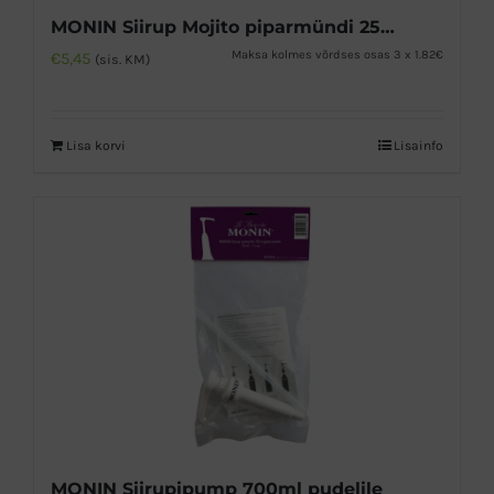
MONIN Siirup Mojito piparmündi 250ml
Maksa kolmes võrdses osas 3 x 1.82€
€
5,45
(sis. KM)
Lisa korvi
Lisainfo
MONIN Siirupipump 700ml pudelile