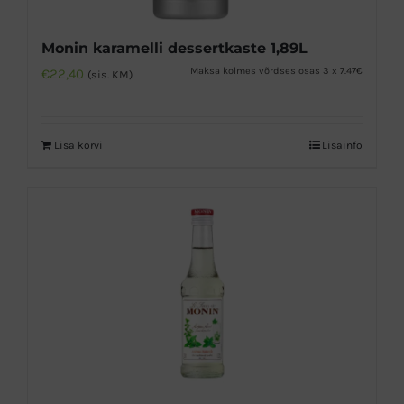
Monin karamelli dessertkaste 1,89L
Maksa kolmes võrdses osas 3 x 7.47€
€
22,40
(sis. KM)
Lisa korvi
Lisainfo