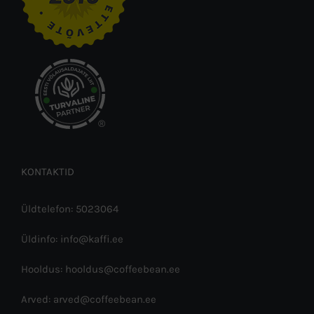
®
KONTAKTID
Üldtelefon: 5023064
Üldinfo: info@kaffi.ee
Hooldus: hooldus@coffeebean.ee
Arved: arved@coffeebean.ee