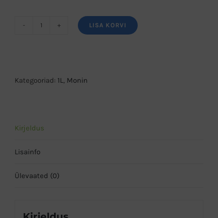
LISA KORVI
MONIN
soolakaramellisiirup
1L
kogus
Kategooriad:
1L
,
Monin
Kirjeldus
Lisainfo
Ülevaated (0)
Kirjeldus