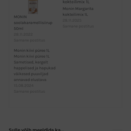
Monin Margarita
kokteilimix 1L
MONIN
28.11.2025
soolakaramellisiirup
Sarnane postitus
50ml
28.11.2022
Sarnane postitus
Monin kiivi püree 1L
Monin kiivi püree 1L
Sametised, kergelt
happelised ja hapukad
väikesed puuviljad
annavad elustava
mõju, mis muudab
15.08.2024
selle suurepäraseks
Sarnane postitus
lisandiks suvisesse
joogimenüüsse.
Jagage Le Fruit de
MONIN Kiwi lõbusat ja
mängulist olemust
jahutatud jookides,
Sulle võib meeldida ka…