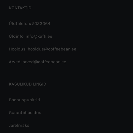
KONTAKTID
Üldtelefon: 5023064
Üldinfo: info@kaffi.ee
Hooldus: hooldus@coffeebean.ee
Arved: arved@coffeebean.ee
KASULIKUD LINGID
Boonuspunktid
Garantiihooldus
Järelmaks