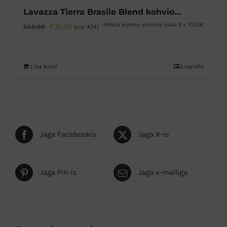
Lavazza Tierra Brasile Blend kohvioad 1kg
Algne
Praegune
Maksa kolmes võrdses osas 3 x 10.65€
€
31,95
€
38,90
(sis. KM)
hind
hind
oli:
on:
Lisa korvi
Lisainfo
€38,90.
€31,95.
Jaga Facebookis
Jaga X-is
Jaga Pin-is
Jaga e-mailiga