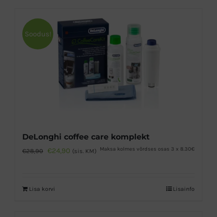
Soodus!
DeLonghi coffee care komplekt
Algne
Praegune
Maksa kolmes võrdses osas 3 x 8.30€
€
24,90
€
28,90
(sis. KM)
hind
hind
oli:
on:
Lisa korvi
Lisainfo
€28,90.
€24,90.