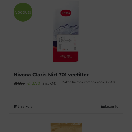
Soodus!
Nivona Claris Nirf 701 veefilter
Algne
Praegune
Maksa kolmes võrdses osas 3 x 4.66€
€
13,99
€
14,99
(sis. KM)
hind
hind
oli:
on:
Lisa korvi
Lisainfo
€14,99.
€13,99.