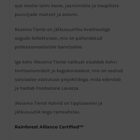
ajal imelisi laimi koore, jasmiiniõite ja troopiliste
puuviljade maitset ja aroomi.
Reserva Tierra! on jätkusuutliku kvaliteediga
segude kollektsioon, mis on pühendatud
professionaalsetele baristadele.
Iga kohv ¡Reserva Tierra! valikust sisaldab kohvi
territooriumidelt ja kogukondadest, mis on seotud
sotsiaalse vastutuse projektidega, mida edendab
ja haldab Fondazione Lavazza.
¡Reserva Tierra! kohvid on tipptasemel ja
jätkusuutlik kogu tarneahelas.
Rainforest Alliance Certified™