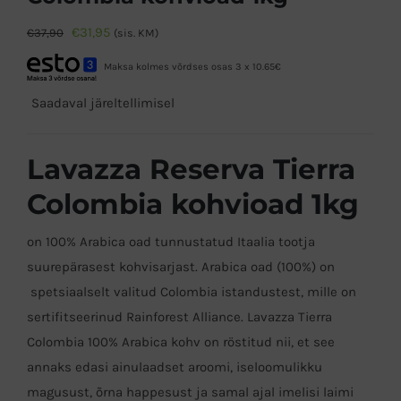
Algne
Praegune
€
31,95
€
37,90
(sis. KM)
hind
hind
Maksa kolmes võrdses osas 3 x 10.65€
oli:
on:
Saadaval järeltellimisel
€37,90.
€31,95.
Lavazza Reserva Tierra
Colombia kohvioad 1kg
on 100% Arabica oad tunnustatud Itaalia tootja
suurepärasest kohvisarjast. Arabica oad (100%) on
spetsiaalselt valitud Colombia istandustest, mille on
sertifitseerinud Rainforest Alliance. Lavazza Tierra
Colombia 100% Arabica kohv on röstitud nii, et see
annaks edasi ainulaadset aroomi, iseloomulikku
magusust, õrna happesust ja samal ajal imelisi laimi