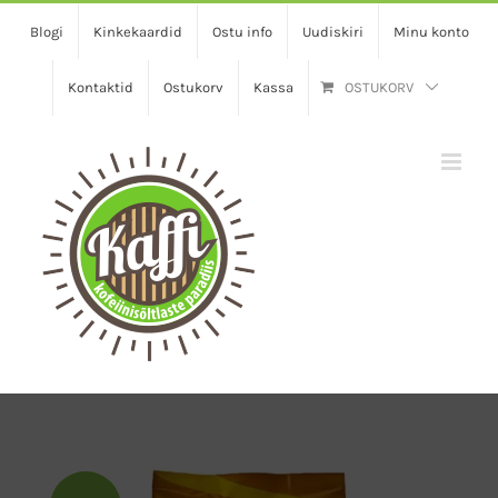
Skip
Blogi
Kinkekaardid
Ostu info
Uudiskiri
Minu konto
to
content
Kontaktid
Ostukorv
Kassa
OSTUKORV