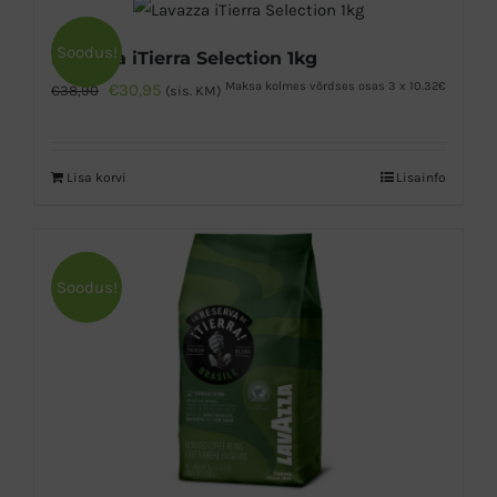
Soodus!
Lavazza iTierra Selection 1kg
Algne
Praegune
Maksa kolmes võrdses osas 3 x 10.32€
€
30,95
€
38,90
(sis. KM)
hind
hind
oli:
on:
Lisa korvi
Lisainfo
€38,90.
€30,95.
Soodus!