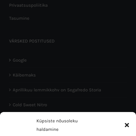
Privaatsuspoliitika
Tasumine
VÄRSKED POSTITUSED
Google
Käibemaks
Aprillikuu lemmikkohv on Segafredo Storia
Cold Sweet Nitro
Head Eesti Vabariigi aastapäeva!
Küpsiste nõusoleku
haldamine