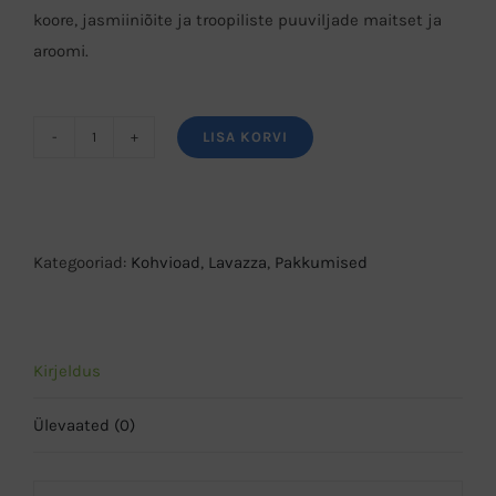
koore, jasmiiniõite ja troopiliste puuviljade maitset ja
aroomi.
LISA KORVI
Lavazza
Reserva
Tierra
Colombia
Kategooriad:
Kohvioad
,
Lavazza
,
Pakkumised
kohvioad
1kg
kogus
Kirjeldus
Ülevaated (0)