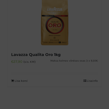
Lavazza Qualita Oro 1kg
Maksa kolmes võrdses osas 3 x 9.30€
€
27,90
(sis. KM)
Lisa korvi
Lisainfo