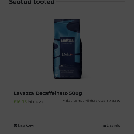
Seotud tooted
Lavazza Decaffeinato 500g
Maksa kolmes võrdses osas 3 x 5.65€
€
16,95
(sis. KM)
Lisa korvi
Lisainfo