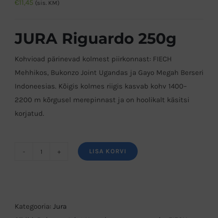
€
11,45
(sis. KM)
JURA Riguardo 250g
Kohvioad pärinevad kolmest piirkonnast: FIECH
Mehhikos, Bukonzo Joint Ugandas ja Gayo Megah Berseri
Indoneesias. Kõigis kolmes riigis kasvab kohv 1400–
2200 m kõrgusel merepinnast ja on hoolikalt käsitsi
korjatud.
LISA KORVI
JURA
Riguardo
250g
kogus
Kategooria:
Jura