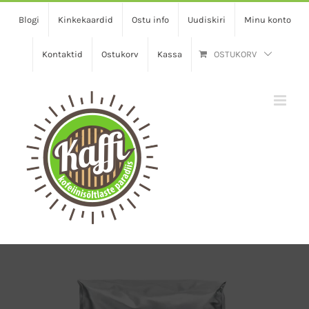
Skip
Blogi
Kinkekaardid
Ostu info
Uudiskiri
Minu konto
to
content
Kontaktid
Ostukorv
Kassa
OSTUKORV