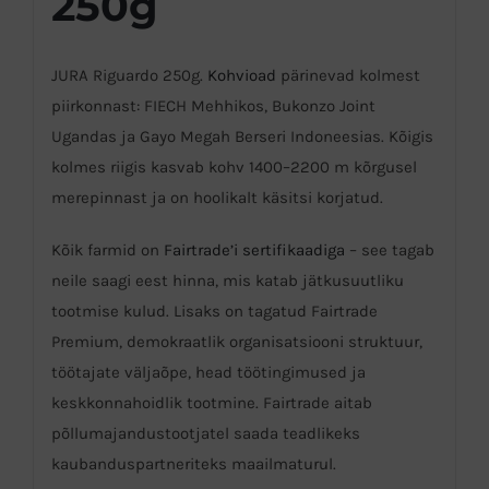
250g
JURA Riguardo 250g.
Kohvioad
pärinevad kolmest
piirkonnast: FIECH Mehhikos, Bukonzo Joint
Ugandas ja Gayo Megah Berseri Indoneesias. Kõigis
kolmes riigis kasvab kohv 1400–2200 m kõrgusel
merepinnast ja on hoolikalt käsitsi korjatud.
Kõik farmid on
Fairtrade’i sertifikaadiga
– see tagab
neile saagi eest hinna, mis katab jätkusuutliku
tootmise kulud. Lisaks on tagatud Fairtrade
Premium, demokraatlik organisatsiooni struktuur,
töötajate väljaõpe, head töötingimused ja
keskkonnahoidlik tootmine. Fairtrade aitab
põllumajandustootjatel saada teadlikeks
kaubanduspartneriteks maailmaturul.