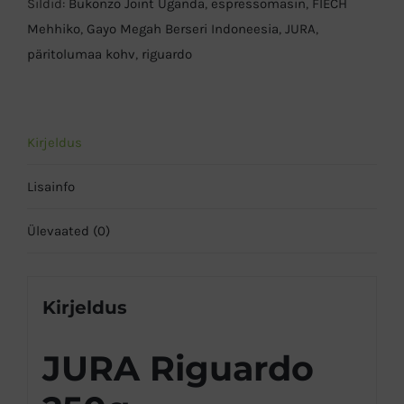
Sildid:
Bukonzo Joint Uganda
,
espressomasin
,
FIECH
Mehhiko
,
Gayo Megah Berseri Indoneesia
,
JURA
,
päritolumaa kohv
,
riguardo
Kirjeldus
Lisainfo
Ülevaated (0)
Kirjeldus
JURA Riguardo