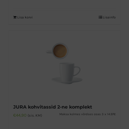
Lisa korvi
Lisainfo
JURA kohvitassid 2-ne komplekt
Maksa kolmes võrdses osas 3 x 14.97€
€
44,90
(sis. KM)