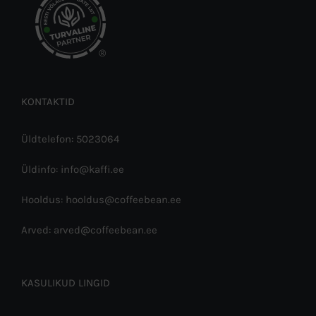
®
KONTAKTID
Üldtelefon: 5023064
Üldinfo: info@kaffi.ee
Hooldus: hooldus@coffeebean.ee
Arved: arved@coffeebean.ee
KASULIKUD LINGID