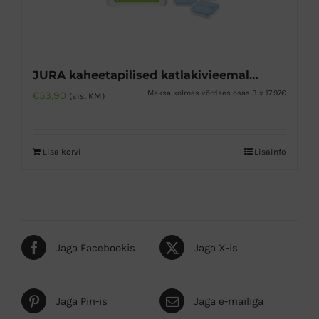
JURA kaheetapilised katlakivieemaldustabletid 36tk
Maksa kolmes võrdses osas 3 x 17.97€
€
53,90
(sis. KM)
Lisa korvi
Lisainfo
Jaga Facebookis
Jaga X-is
Jaga Pin-is
Jaga e-mailiga