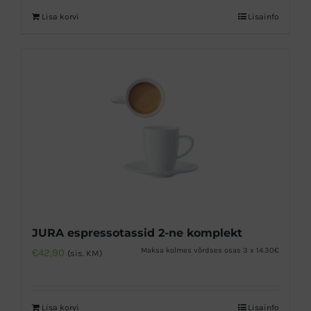
Lisa korvi
Lisainfo
JURA espressotassid 2-ne komplekt
Maksa kolmes võrdses osas 3 x 14.30€
€
42,90
(sis. KM)
Lisa korvi
Lisainfo