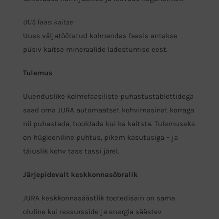
UUS faas: kaitse
Uues väljatöötatud kolmandas faasis antakse
püsiv kaitse mineraalide ladestumise eest.
Tulemus
Uuenduslike kolmefaasiliste puhastustablettidega
saad oma JURA automaatset kohvimasinat korraga
nii puhastada, hooldada kui ka kaitsta. Tulemuseks
on hügieeniline puhtus, pikem kasutusiga – ja
täiuslik kohv tass tassi järel.
Järjepidevalt keskkonnasõbralik
JURA keskkonnasäästlik tootedisain on sama
oluline kui ressursside ja energia säästev