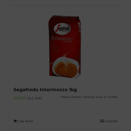
Segafredo Intermezzo 1kg
Maksa kolmes võrdses osas 3 x 6.50€
€
19,50
(sis. KM)
Lisa korvi
Lisainfo