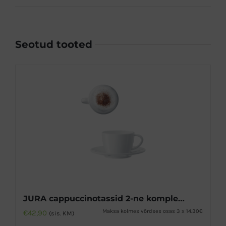
Seotud tooted
JURA cappuccinotassid 2-ne komplekt
Maksa kolmes võrdses osas 3 x 14.30€
€
42,90
(sis. KM)