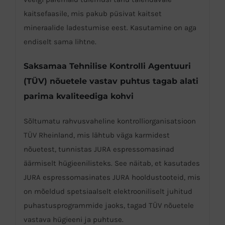
kaitsefaasile, mis pakub püsivat kaitset
mineraalide ladestumise eest. Kasutamine on aga
endiselt sama lihtne.
Saksamaa Tehnilise Kontrolli Agentuuri
(TÜV) nõuetele vastav puhtus tagab alati
parima kvaliteediga kohvi
Sõltumatu rahvusvaheline kontrolliorganisatsioon
TÜV Rheinland, mis lähtub väga karmidest
nõuetest, tunnistas JURA espressomasinad
äärmiselt hügieenilisteks. See näitab, et kasutades
JURA espressomasinates JURA hooldustooteid, mis
on mõeldud spetsiaalselt elektrooniliselt juhitud
puhastusprogrammide jaoks, tagad TÜV nõuetele
vastava hügieeni ja puhtuse.