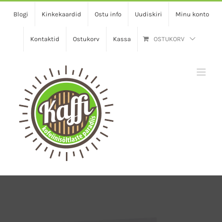
Skip
Blogi
Kinkekaardid
Ostu info
Uudiskiri
Minu konto
to
content
Kontaktid
Ostukorv
Kassa
OSTUKORV