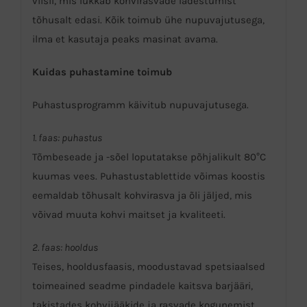
viisil, mis lükkab kohvirasvade ladestumist
tõhusalt edasi. Kõik toimub ühe nupuvajutusega,
ilma et kasutaja peaks masinat avama.
Kuidas puhastamine toimub
Puhastusprogramm käivitub nupuvajutusega.
1. faas: puhastus
Tõmbeseade ja -sõel loputatakse põhjalikult 80°C
kuumas vees. Puhastustablettide võimas koostis
eemaldab tõhusalt kohvirasva ja õli jäljed, mis
võivad muuta kohvi maitset ja kvaliteeti.
2. faas: hooldus
Teises, hooldusfaasis, moodustavad spetsiaalsed
toimeained seadme pindadele kaitsva barjääri,
takistades kohvijääkide ja rasvade kogunemist.