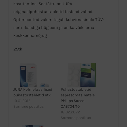
kasutamine. Seetõttu on JURA
originaalpuhastustabletid fosfaadivabad.
Optimeeritud valem tagab kohvimasinale TÜV-
sertifikaadiga hügieeni ja on ka väiksema
keskkonnamõjug
25tk
JURA kolmefaasilised
Puhastustabletid
puhastustabletid 6tk
espresomasinatele
19.01.2015
Philips Saeco
Sarnane postitus
CA6704/10
18.02.2022
Sarnane postitus