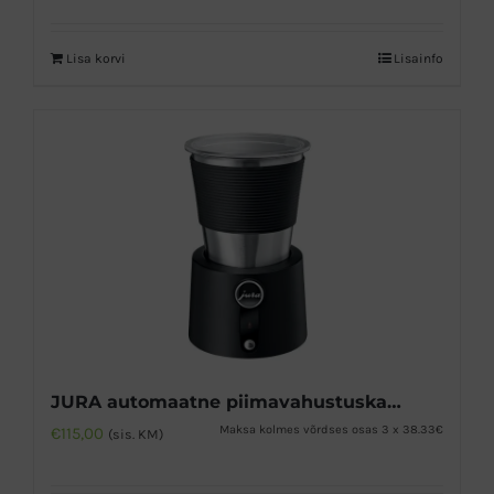
Lisa korvi
Lisainfo
JURA automaatne piimavahustuskann
Maksa kolmes võrdses osas 3 x 38.33€
€
115,00
(sis. KM)