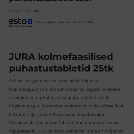
€
38,90
(sis. KM)
Maksa kolmes võrdses osas 3 x 12.97€
JURA kolmefaasilised
puhastustabletid 25tk
Selleks, et iga tassitäis kohvi oleks täiusliku
kvaliteediga, on oluline kohvimasinat õigesti hooldada
ja järgida piima, kohvi ja vee puhul mõnd lihtsat
hügieenireeglit. Et masina hooldamine oleks võimalikult
lihtne, on igal JURA kohvimasinal hooldusvaba
tõmbeseade, mis puhastab end ühe nupuvajutusega.
Algupäraseid JURA puhastustablette, mida on miljoneid