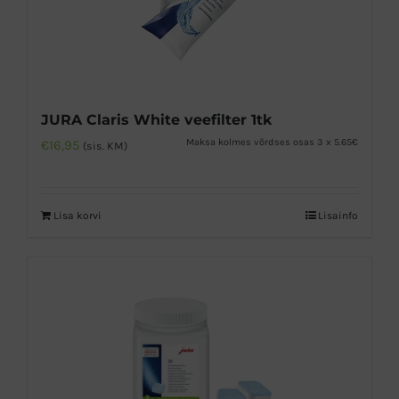
JURA Claris White veefilter 1tk
Maksa kolmes võrdses osas 3 x 5.65€
€
16,95
(sis. KM)
Lisa korvi
Lisainfo