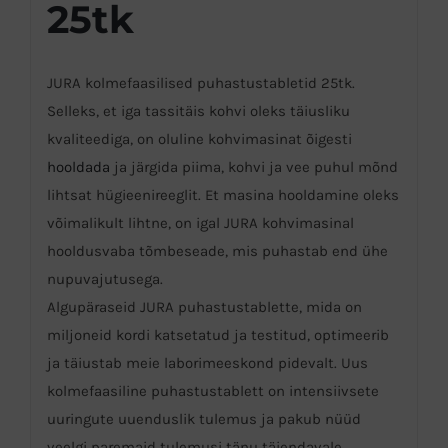
25tk
JURA kolmefaasilised puhastustabletid 25tk.
Selleks, et iga tassitäis kohvi oleks täiusliku
kvaliteediga, on oluline kohvimasinat õigesti
hooldada
ja järgida piima, kohvi ja vee puhul mõnd
lihtsat hügieenireeglit. Et masina hooldamine oleks
võimalikult lihtne, on igal JURA kohvimasinal
hooldusvaba tõmbeseade, mis puhastab end ühe
nupuvajutusega.
Algupäraseid JURA puhastustablette, mida on
miljoneid kordi katsetatud ja testitud, optimeerib
ja täiustab meie laborimeeskond pidevalt. Uus
kolmefaasiline puhastustablett on intensiivsete
uuringute uuenduslik tulemus ja pakub nüüd
veelgi paremaid tulemusi tänu täiendavale