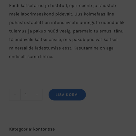
kordi katsetatud ja testitud, optimeerib ja täiustab
meie laborimeeskond pidevalt. Uus kolmefaasiline
puhastustablett on intensiivsete uuringute uuenduslik
tulemus ja pakub nüüd veelgi paremaid tulemusi tänu
täiendavale kaitsefaasile, mis pakub püsivat kaitset
mineraalide ladestumise eest. Kasutamine on aga
endiselt sama lihtne.
LISA KORVI
JURA
kolmefaasilised
puhastustabletid
25tk
Kategooria:
kontorisse
kogus