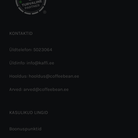
®
KONTAKTID
Üldtelefon: 5023064
Üldinfo: info@kaffi.ee
Hooldus: hooldus@coffeebean.ee
Arved: arved@coffeebean.ee
KASULIKUD LINGID
Boonuspunktid