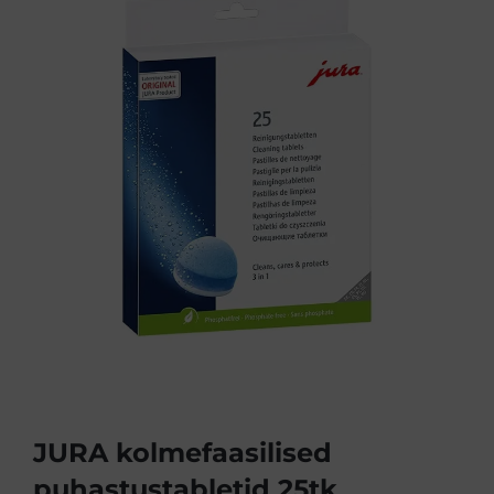
JURA kolmefaasilised
puhastustabletid 25tk