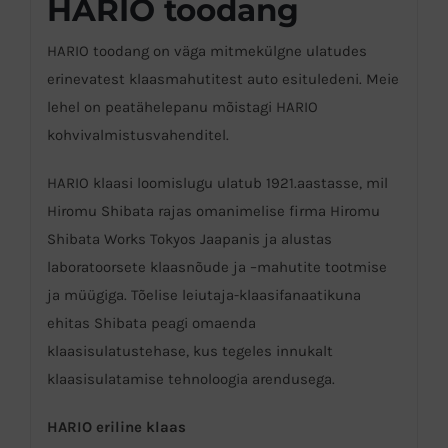
HARIO toodang
HARIO toodang on väga mitmekülgne ulatudes
erinevatest klaasmahutitest auto esituledeni. Meie
lehel on peatähelepanu mõistagi HARIO
kohvivalmistusvahenditel.
HARIO klaasi loomislugu ulatub 1921.aastasse, mil
Hiromu Shibata rajas omanimelise firma Hiromu
Shibata Works Tokyos Jaapanis ja alustas
laboratoorsete klaasnõude ja –mahutite tootmise
ja müügiga. Tõelise leiutaja-klaasifanaatikuna
ehitas Shibata peagi omaenda
klaasisulatustehase, kus tegeles innukalt
klaasisulatamise tehnoloogia arendusega.
HARIO eriline klaas