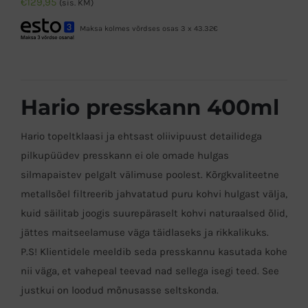
€
129,95
(sis. KM)
Maksa kolmes võrdses osas 3 x 43.32€
Hario presskann 400ml
Hario topeltklaasi ja ehtsast oliivipuust detailidega
pilkupüüdev presskann ei ole omade hulgas
silmapaistev pelgalt välimuse poolest. Kõrgkvaliteetne
metallsõel filtreerib jahvatatud puru kohvi hulgast välja,
kuid säilitab joogis suurepäraselt kohvi naturaalsed õlid,
jättes maitseelamuse väga täidlaseks ja rikkalikuks.
P.S! Klientidele meeldib seda presskannu kasutada kohe
nii väga, et vahepeal teevad nad sellega isegi teed. See
justkui on loodud mõnusasse seltskonda.