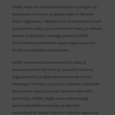
HARIO klaas oli mitmekümne aasta uuringute ja
katsetuste tulemus. Ja pärast seda ei läinudki
enam väga kaua – Shibatal tuli leiutada veel ainult
purunematu klaas ja kuumakindel klaas ja näiliselt
kiiresti ning kergelt olemegi jõudnud HARIO
kohvivalmistusvahendite ajaloo algusesse, ühe
elutöö suurepärase saavutuseni.
HARIO kohvivalmistusvahendid on pika ja
avastusterohke töö uhke ja luksuslik tulemus.
Kogu protsess ja lõpptulemus peavad silmas
kaasaegse inimese vastutust maailma looduslike
ressursside eest ja usuvad tõeliste väärtuste
kestmisse. HARIO järgib suure aukartusega
loodussäästlikke printsiipe ja käsitleb
kuumakindlat klaasi mitte kui tehnika saavutust