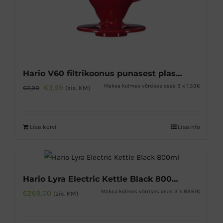
Hario V60 filtrikoonus punasest plastikust 02
Algne
Praegune
Maksa kolmes võrdses osas 3 x 1.33€
€
3,99
€
7,90
(sis. KM)
hind
hind
oli:
on:
Lisa korvi
Lisainfo
€7,90.
€3,99.
Hario Lyra Electric Kettle Black 800ml
Maksa kolmes võrdses osas 3 x 89.67€
€
269,00
(sis. KM)