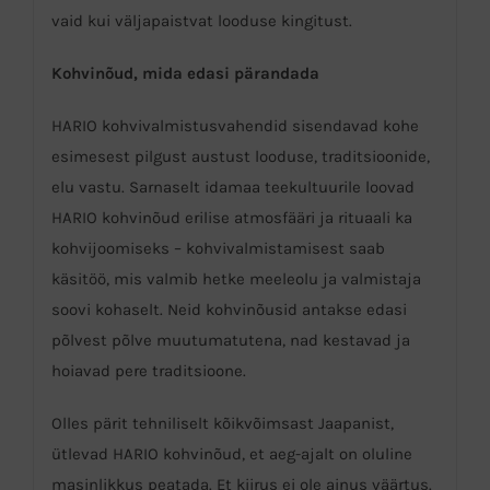
vaid kui väljapaistvat looduse kingitust.
Kohvinõud, mida edasi pärandada
HARIO kohvivalmistusvahendid sisendavad kohe
esimesest pilgust austust looduse, traditsioonide,
elu vastu. Sarnaselt idamaa teekultuurile loovad
HARIO kohvinõud erilise atmosfääri ja rituaali ka
kohvijoomiseks – kohvivalmistamisest saab
käsitöö, mis valmib hetke meeleolu ja valmistaja
soovi kohaselt. Neid kohvinõusid antakse edasi
põlvest põlve muutumatutena, nad kestavad ja
hoiavad pere traditsioone.
Olles pärit tehniliselt kõikvõimsast Jaapanist,
ütlevad HARIO kohvinõud, et aeg-ajalt on oluline
masinlikkus peatada. Et kiirus ei ole ainus väärtus.