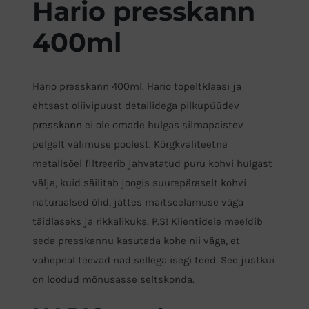
Hario presskann
400ml
Hario presskann 400ml. Hario topeltklaasi ja
ehtsast oliivipuust detailidega pilkupüüdev
presskann
ei ole omade hulgas silmapaistev
pelgalt välimuse poolest. Kõrgkvaliteetne
metallsõel filtreerib jahvatatud puru kohvi hulgast
välja, kuid säilitab joogis suurepäraselt kohvi
naturaalsed õlid, jättes maitseelamuse väga
täidlaseks ja rikkalikuks. P.S! Klientidele meeldib
seda presskannu kasutada kohe nii väga, et
vahepeal teevad nad sellega isegi teed. See justkui
on loodud mõnusasse seltskonda.