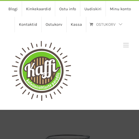
Skip
Blogi
Kinkekaardid
Ostu info
Uudiskiri
Minu konto
to
content
Kontaktid
Ostukorv
Kassa
OSTUKORV