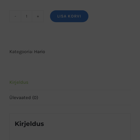
LISA KORVI
Hario
presskann
400ml
kogus
Kategooria:
Hario
Kirjeldus
Ülevaated (0)
Kirjeldus