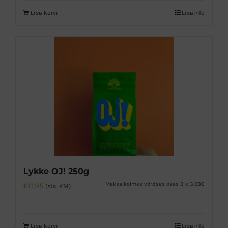
Lisa korvi
Lisainfo
Lykke OJ! 250g
Maksa kolmes võrdses osas 3 x 3.98€
€
11,95
(sis. KM)
Lisa korvi
Lisainfo