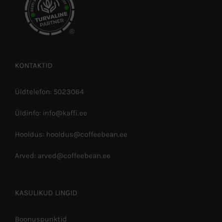
®
KONTAKTID
Üldtelefon: 5023064
Üldinfo: info@kaffi.ee
Hooldus: hooldus@coffeebean.ee
Arved: arved@coffeebean.ee
KASULIKUD LINGID
Boonuspunktid