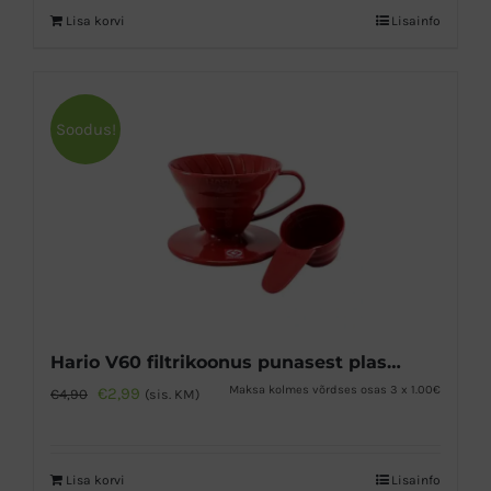
Lisa korvi
Lisainfo
Soodus!
Hario V60 filtrikoonus punasest plastikust 01
Algne
Praegune
Maksa kolmes võrdses osas 3 x 1.00€
€
2,99
€
4,90
(sis. KM)
hind
hind
oli:
on:
Lisa korvi
Lisainfo
€4,90.
€2,99.