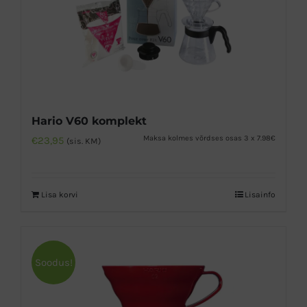
Hario V60 komplekt
Maksa kolmes võrdses osas 3 x 7.98€
€
23,95
(sis. KM)
Lisa korvi
Lisainfo
Soodus!