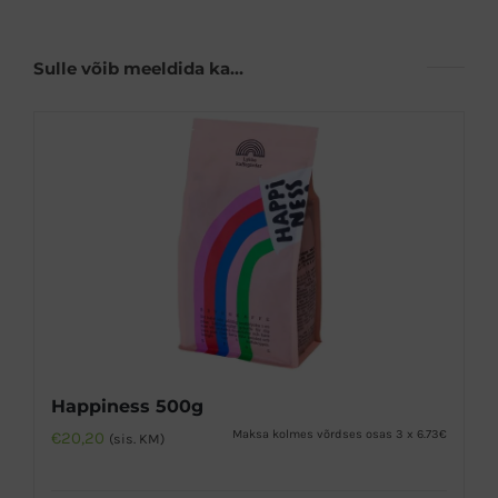
Sulle võib meeldida ka…
Happiness 500g
Maksa kolmes võrdses osas 3 x 6.73€
€
20,20
(sis. KM)