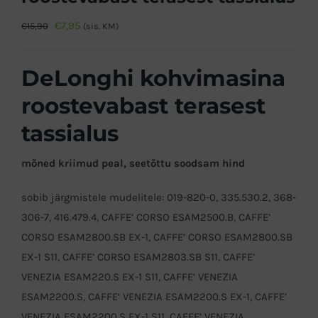
Algne
Praegune
€
7,95
€
15,90
(sis. KM)
hind
hind
oli:
on:
DeLonghi kohvimasina
€15,90.
€7,95.
roostevabast terasest
tassialus
mõned kriimud peal, seetõttu soodsam hind
sobib järgmistele mudelitele: 019-820-0, 335.530.2, 368-
306-7, 416.479.4, CAFFE’ CORSO ESAM2500.B, CAFFE’
CORSO ESAM2800.SB EX-1, CAFFE’ CORSO ESAM2800.SB
EX-1 S11, CAFFE’ CORSO ESAM2803.SB S11, CAFFE’
VENEZIA ESAM220.S EX-1 S11, CAFFE’ VENEZIA
ESAM2200.S, CAFFE’ VENEZIA ESAM2200.S EX-1, CAFFE’
VENEZIA ESAM2200.S EX-1 S11, CAFFE’ VENEZIA