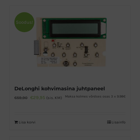
Soodus!
DeLonghi kohvimasina juhtpaneel
Algne
Praegune
Maksa kolmes võrdses osas 3 x 9.98€
€
29,95
€
59,90
(sis. KM)
hind
hind
oli:
on:
Lisa korvi
Lisainfo
€59,90.
€29,95.