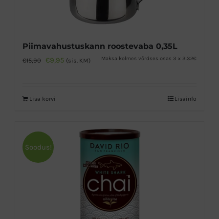
Piimavahustuskann roostevaba 0,35L
Algne
Praegune
Maksa kolmes võrdses osas 3 x 3.32€
€
9,95
€
15,90
(sis. KM)
hind
hind
oli:
on:
Lisa korvi
Lisainfo
€15,90.
€9,95.
Soodus!