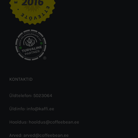
®
KONTAKTID
Üldtelefon: 5023064
Üldinfo: info@kaffi.ee
Hooldus: hooldus@coffeebean.ee
Arved: arved@coffeebean.ee