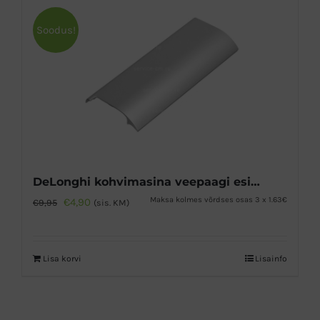
Soodus!
DeLonghi kohvimasina veepaagi esipaneel
Algne
Praegune
Maksa kolmes võrdses osas 3 x 1.63€
€
4,90
€
9,95
(sis. KM)
hind
hind
oli:
on:
Lisa korvi
Lisainfo
€9,95.
€4,90.