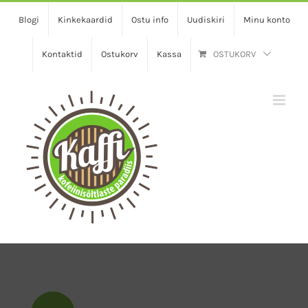
Skip
Blogi
Kinkekaardid
Ostu info
Uudiskiri
Minu konto
to
content
Kontaktid
Ostukorv
Kassa
OSTUKORV