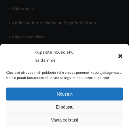
Käibemaks
Aprillikuu lemmikkohv on Segafredo Storia
Cold Sweet Nitro
Head Eesti Vabariigi aastapäeva!
Küpsiste nõusoleku
haldamine
Küpsised aitavad meil pakkuda teile e-poes paremat kasutajakogemust.
Meie e-poodi kasutades nõustute sellega, et kasutame küpsiseid.
Nõustun
Coffee Bean OÜ © 2016 | Tallinn 10150, L.Koidula 38 | Mob:
Ei nõustu
5023064 | E-mail: info@kaffi.ee
Vaata eelistusi
Facebook