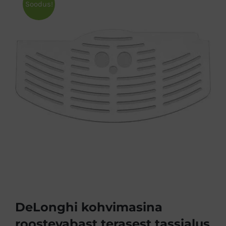
Soodus!
DeLonghi kohvimasina
roostevabast terasest tassialus