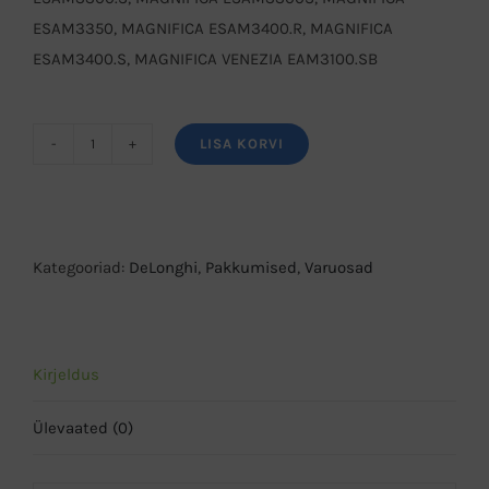
ESAM3350, MAGNIFICA ESAM3400.R, MAGNIFICA
ESAM3400.S, MAGNIFICA VENEZIA EAM3100.SB
LISA KORVI
DeLonghi
kohvimasina
roostevabast
terasest
Kategooriad:
DeLonghi
,
Pakkumised
,
Varuosad
tassialus
kogus
Kirjeldus
Ülevaated (0)