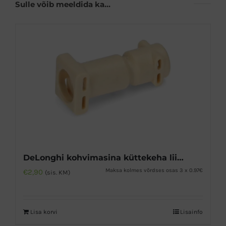
Sulle võib meeldida ka…
DeLonghi kohvimasina küttekeha liitmik 5mm
Maksa kolmes võrdses osas 3 x 0.97€
€
2,90
(sis. KM)
Lisa korvi
Lisainfo