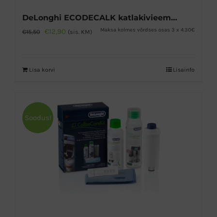
DeLonghi ECODECALK katlakivieemaldaja 500ml
Algne
Praegune
Maksa kolmes võrdses osas 3 x 4.30€
€
12,90
€
15,50
(sis. KM)
hind
hind
oli:
on:
Lisa korvi
Lisainfo
€15,50.
€12,90.
Soodus!