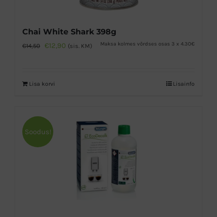
Chai White Shark 398g
Algne
Praegune
Maksa kolmes võrdses osas 3 x 4.30€
€
12,90
€
14,50
(sis. KM)
hind
hind
oli:
on:
Lisa korvi
Lisainfo
€14,50.
€12,90.
Soodus!