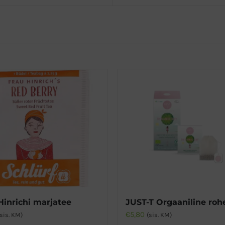
Hinrichi marjatee
€
5,80
(sis. KM)
(sis. KM)