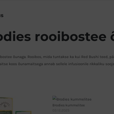
us
odies rooibostee
ibostee õunaga.
Rooibos, mida tuntakse ka kui Red Bushi teed, pä
itse koos õunamaitsega annab sellele infusioonile rikkaliku soo
Brodies kummelitee
03.12.2025