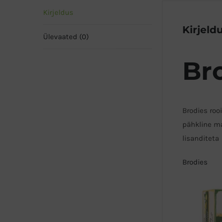
Kirjeldus
Kirjeld
Ülevaated (0)
Br
Brodies roo
pähkline ma
lisanditeta
Brodies