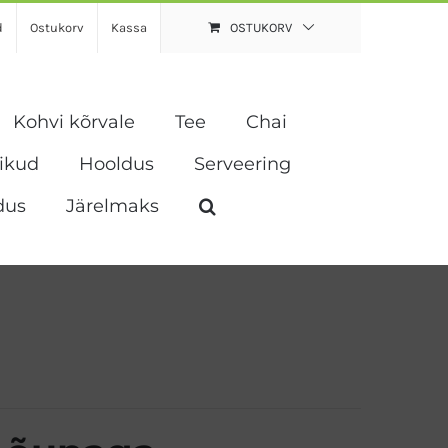
d
Ostukorv
Kassa
OSTUKORV
Kohvi kõrvale
Tee
Chai
vikud
Hooldus
Serveering
dus
Järelmaks