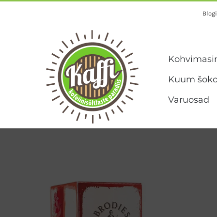
Skip
Blogi
to
content
Kohvimasi
Kuum šoko
Varuosad