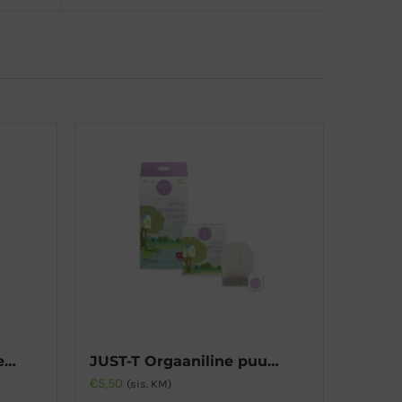
JUST-T Orgaaniline roheline tee Matcha, Acai ja greibiga
JUST-T Orgaaniline puuviljatee
€
5,50
(sis. KM)