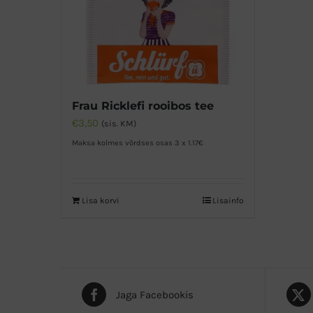
Frau Ricklefi rooibos tee
€
3,50
(sis. KM)
Maksa kolmes võrdses osas 3 x 1.17€
Lisa korvi
Lisainfo
Jaga Facebookis