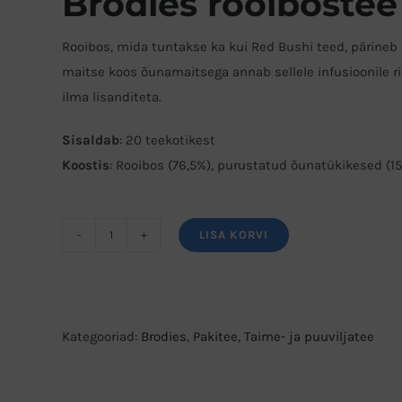
Brodies rooiboste
Rooibos, mida tuntakse ka kui Red Bushi teed, pärineb
maitse koos õunamaitsega annab sellele infusioonile r
ilma lisanditeta.
Sisaldab
: 20 teekotikest
Koostis
:
Rooibos (76,5%), purustatud õunatükikesed (1
LISA KORVI
Brodies
rooibostee
õunaga
kogus
Kategooriad:
Brodies
,
Pakitee
,
Taime- ja puuviljatee