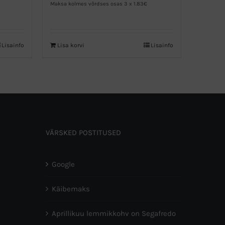
Maksa kolmes võrdses osas 3 x 1.83€
Lisainfo
Lisa korvi
Lisainfo
VÄRSKED POSTITUSED
Google
Käibemaks
Aprillikuu lemmikkohv on Segafredo