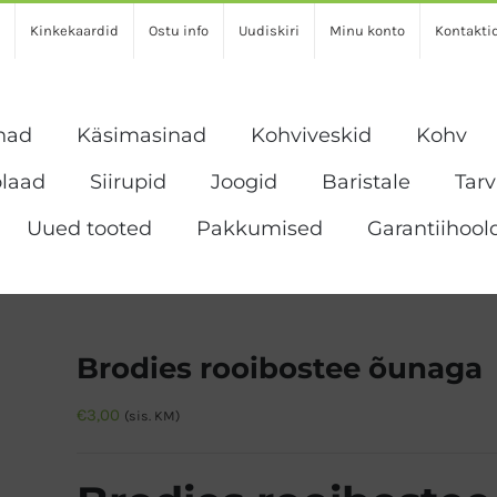
Kinkekaardid
Ostu info
Uudiskiri
Minu konto
Kontakti
nad
Käsimasinad
Kohviveskid
Kohv
laad
Siirupid
Joogid
Baristale
Tar
Uued tooted
Pakkumised
Garantiihool
Brodies rooibostee õunaga
€
3,00
(sis. KM)