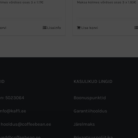
lmes võrdses osas 3 x 1.17€
Maksa kolmes võrdses osas 3 x 1.93€
orvi
Lisainfo
Lisa korvi
ID
KASULIKUD LINGID
on: 5023064
Boonuspunktid
info@kaffi.ee
Garantiihooldus
 hooldus@coffeebean.ee
Järelmaks
rved@coffeebean.ee
Privaatsuspoliitika