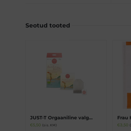
Seotud tooted
JUST-T Orgaaniline valge tee aprikoosi ja virsikuga
Frau 
€
5,50
€
3,50
(sis. KM)