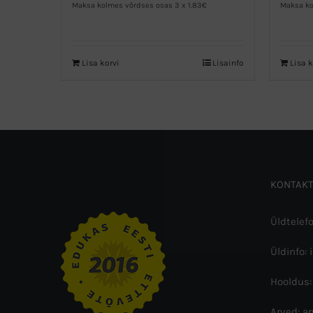
Maksa kolmes võrdses osas 3 x 1.83€
Maksa ko
Lisa korvi
Lisainfo
Lisa k
KONTAKT
Üldtelef
Üldinfo: 
Hooldus:
Arved: a