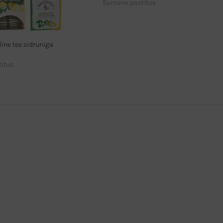
Sarnane postitus
line tee sidruniga
titus