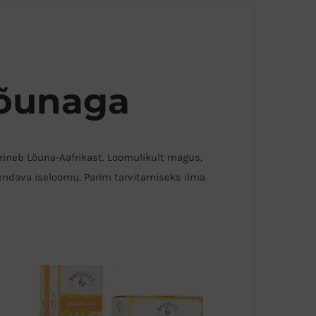
 õunaga
rineb Lõuna-Aafrikast. Loomulikult magus,
jendava iseloomu. Parim tarvitamiseks ilma