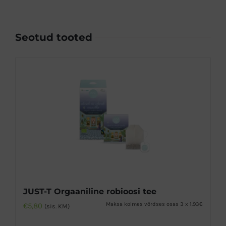
Seotud tooted
JUST-T Orgaaniline robioosi tee
Maksa kolmes võrdses osas 3 x 1.93€
€
5,80
(sis. KM)