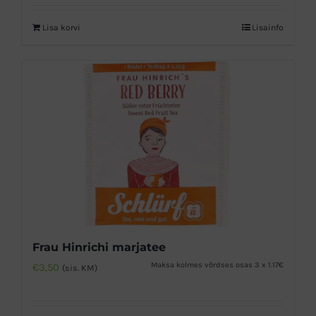
Lisa korvi
Lisainfo
Frau Hinrichi marjatee
Maksa kolmes võrdses osas 3 x 1.17€
€
3,50
(sis. KM)