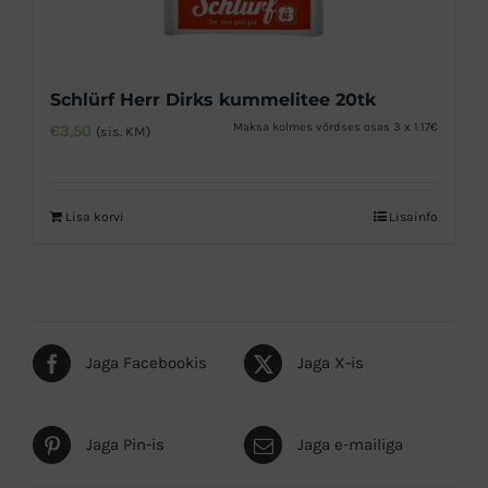
Schlürf Herr Dirks kummelitee 20tk
Maksa kolmes võrdses osas 3 x 1.17€
€
3,50
(sis. KM)
Lisa korvi
Lisainfo
Jaga Facebookis
Jaga X-is
Jaga Pin-is
Jaga e-mailiga