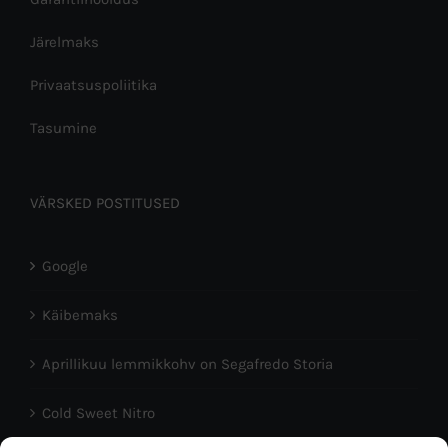
Järelmaks
Privaatsuspoliitika
Tasumine
VÄRSKED POSTITUSED
Google
Käibemaks
Aprillikuu lemmikkohv on Segafredo Storia
Cold Sweet Nitro