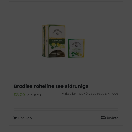
Brodies roheline tee sidruniga
Maksa kolmes võrdses osas 3 x 1.00€
€
3,00
(sis. KM)
Lisa korvi
Lisainfo