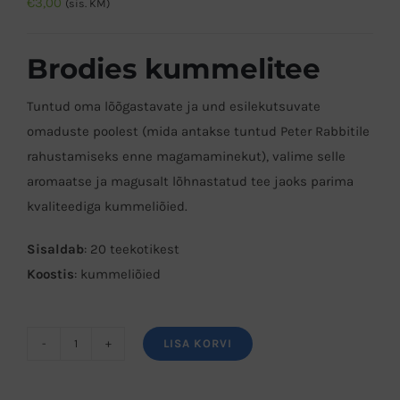
€
3,00
(sis. KM)
Brodies kummelitee
Tuntud oma lõõgastavate ja und esilekutsuvate
omaduste poolest (mida antakse tuntud Peter Rabbitile
rahustamiseks enne magamaminekut), valime selle
aromaatse ja magusalt lõhnastatud tee jaoks parima
kvaliteediga kummeliõied.
Sisaldab
: 20 teekotikest
Koostis
: kummeliõied
LISA KORVI
Brodies
kummelitee