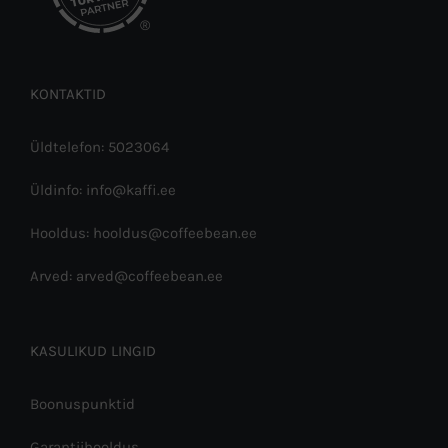
®
KONTAKTID
Üldtelefon: 5023064
Üldinfo: info@kaffi.ee
Hooldus: hooldus@coffeebean.ee
Arved: arved@coffeebean.ee
KASULIKUD LINGID
Boonuspunktid
Garantiihooldus