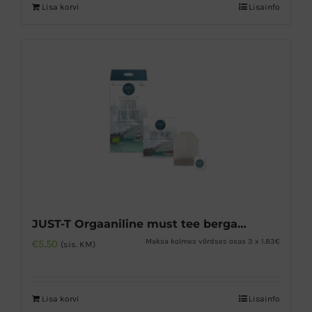
Lisa korvi
Lisainfo
JUST-T Orgaaniline must tee bergamotiga
Maksa kolmes võrdses osas 3 x 1.83€
€
5,50
(sis. KM)
Lisa korvi
Lisainfo