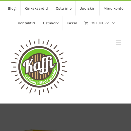
Skip
Blogi
Kinkekaardid
Ostu info
Uudiskiri
Minu konto
to
content
Kontaktid
Ostukorv
Kassa
OSTUKORV