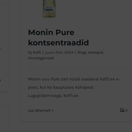
Monin Pure
kontsentraadid
?
By
Kaffi
|
juuni 21st, 2024
|
Blogi
,
retsepid
,
Monin Pure kontsentraadid
Uncategorised
Monin uus Pure sari nüüd saadaval kaffi.ee e-
0
poes, kui ka kaupluses kohapeal.
Lugupidamisega, Kaffi.ee
Loe lähemalt
0