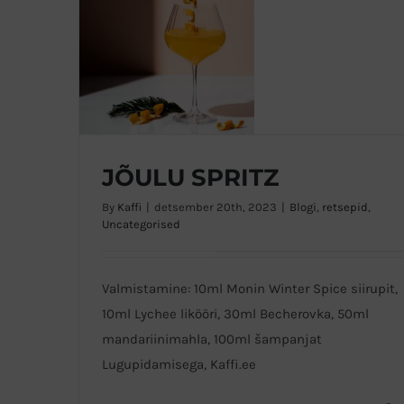
JÕULU SPRITZ
By
Kaffi
|
detsember 20th, 2023
|
Blogi
,
retsepid
,
Uncategorised
JÕULU SPRITZ
Valmistamine: 10ml Monin Winter Spice siirupit,
10ml Lychee likööri, 30ml Becherovka, 50ml
mandariinimahla, 100ml šampanjat
Lugupidamisega, Kaffi.ee