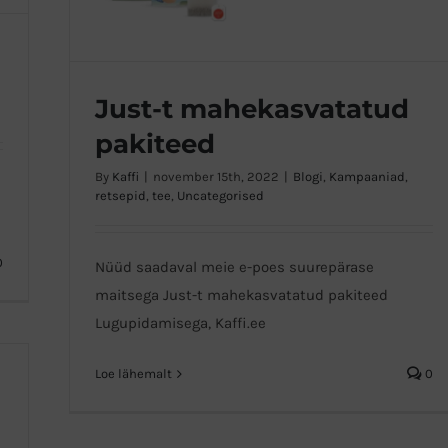
Just-t mahekasvatatud
pakiteed
By
Kaffi
|
november 15th, 2022
|
Blogi
,
Kampaaniad
,
Just-t mahekasvatatud pakiteed
retsepid
,
tee
,
Uncategorised
0
Nüüd saadaval meie e-poes suurepärase
maitsega Just-t mahekasvatatud pakiteed
Lugupidamisega, Kaffi.ee
Loe lähemalt
0