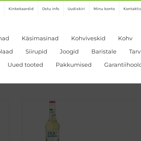
Kinkekaardid
Ostu info
Uudiskiri
Minu konto
Kontakti
nad
Käsimasinad
Kohviveskid
Kohv
laad
Siirupid
Joogid
Baristale
Tar
Uued tooted
Pakkumised
Garantiihool