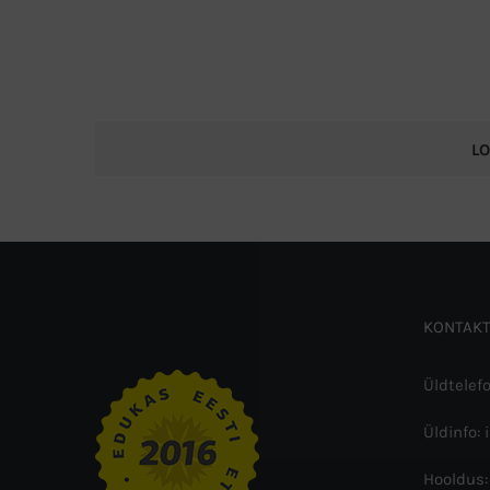
L
KONTAKT
Üldtelef
Üldinfo: 
Hooldus: