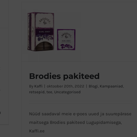
Brodies pakiteed
By
Kaffi
|
oktoober 20th, 2022
|
Blogi
,
Kampaaniad
,
,
retsepid
,
tee
,
Uncategorised
Brodies pakiteed
0
Nüüd saadaval meie e-poes uued ja suurepärase
maitsega Brodies pakiteed Lugupidamisega,
Kaffi.ee