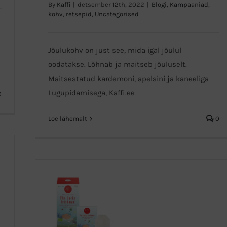
By
Kaffi
|
detsember 12th, 2022
|
Blogi
,
Kampaaniad
,
kohv
,
retsepid
,
Uncategorised
Jõulukohv
Jõulukohv on just see, mida igal jõulul
oodatakse. Lõhnab ja maitseb jõuluselt.
Maitsestatud kardemoni, apelsini ja kaneeliga
Lugupidamisega, Kaffi.ee
0
Loe lähemalt
0