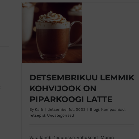
DETSEMBRIKUU LEMMIK
KOHVIJOOK ON
PIPARKOOGI LATTE
DETSEMBRIKUU LEMMIK KOHVIJOOK ON
PIPARKOOGI LATTE
By
Kaffi
|
detsember 1st, 2023
|
Blogi
,
Kampaaniad
,
retsepid
,
Uncategorised
Vaja läheb; 1espresso, vahukoort, Monin