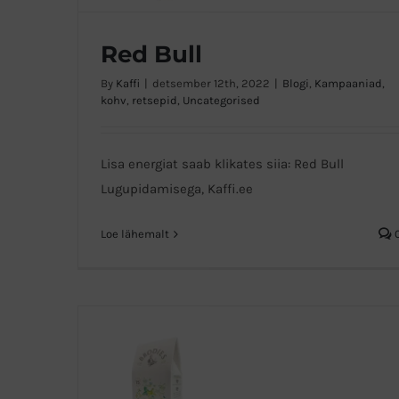
Red Bull
By
Kaffi
|
detsember 12th, 2022
|
Blogi
,
Kampaaniad
,
kohv
,
retsepid
,
Uncategorised
Red Bull
Lisa energiat saab klikates siia: Red Bull
Lugupidamisega, Kaffi.ee
Loe lähemalt