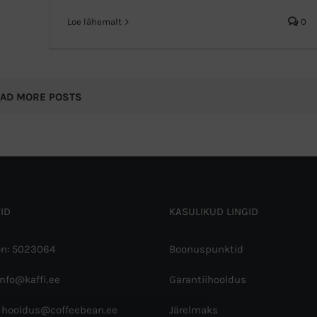
Loe lähemalt
0
OAD MORE POSTS
ID
KASULIKUD LINGID
on: 5023064
Boonuspunktid
info@kaffi.ee
Garantiihooldus
 hooldus@coffeebean.ee
Järelmaks