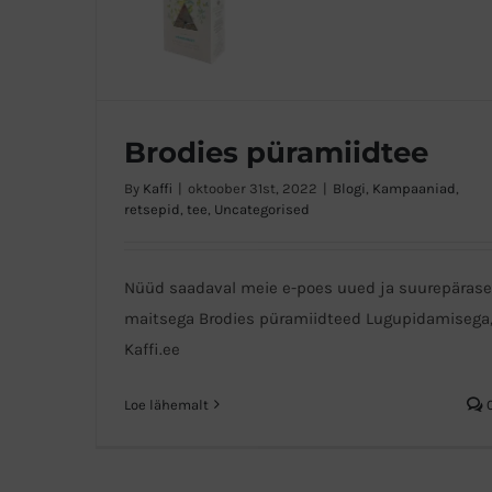
Brodies püramiidtee
By
Kaffi
|
oktoober 31st, 2022
|
Blogi
,
Kampaaniad
,
retsepid
,
tee
,
Uncategorised
Brodies püramiidtee
Nüüd saadaval meie e-poes uued ja suurepärase
maitsega Brodies püramiidteed Lugupidamisega
Kaffi.ee
Loe lähemalt