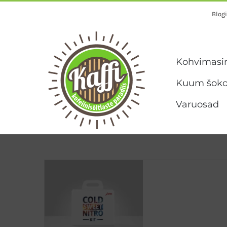
Skip
Blogi
to
content
Kohvimasi
Kuum šoko
Varuosad