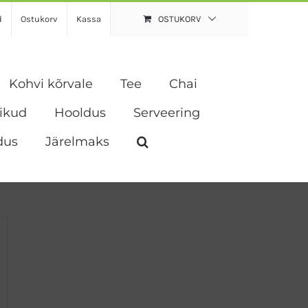
d
Ostukorv
Kassa
OSTUKORV
Kohvi kõrvale
Tee
Chai
vikud
Hooldus
Serveering
dus
Järelmaks