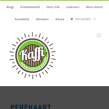
Skip
Blogi
Kinkekaardid
Ostu info
Uudiskiri
Minu konto
to
content
Kontaktid
Ostukorv
Kassa
OSTUKORV
View
Larger