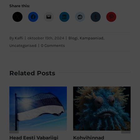
Share this:
By
Kaffi
|
oktoober 15th, 2024
|
Blogi
,
Kampaaniad
,
Uncategorised
|
0 Comments
Related Posts
Head Eesti Vabariigi
Kohvihinnad
J