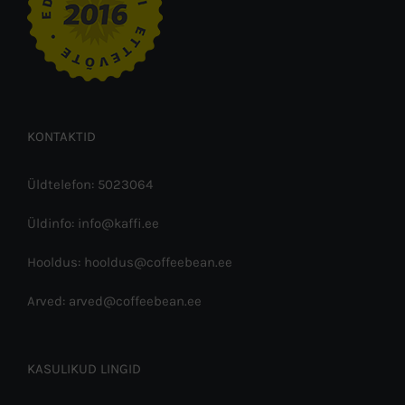
KONTAKTID
Üldtelefon: 5023064
Üldinfo: info@kaffi.ee
Hooldus: hooldus@coffeebean.ee
Arved: arved@coffeebean.ee
KASULIKUD LINGID