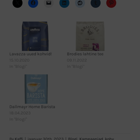
Lavazza uued kohvid!
Brodies lahtine tee
15.10.2020
09.11.2022
In "Blogi"
In "Blogi"
Dallmayr Home Barista
18.04.2023
In "Blogi"
By
Kaffi
|
jaanuar 30th, 2023
|
Blogi
,
Kampaaniad
,
kohv
,