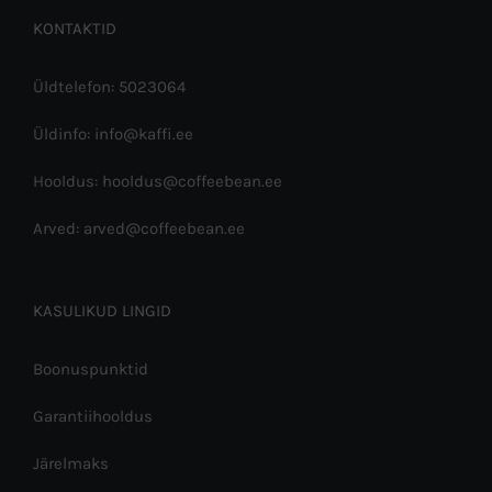
KONTAKTID
Üldtelefon: 5023064
Üldinfo: info@kaffi.ee
Hooldus: hooldus@coffeebean.ee
Arved: arved@coffeebean.ee
KASULIKUD LINGID
Boonuspunktid
Garantiihooldus
Järelmaks