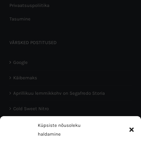
Privaatsuspoliitika
Tasumine
VÄRSKED POSTITUSED
Google
Käibemaks
Aprillikuu lemmikkohv on Segafredo Storia
Cold Sweet Nitro
Head Eesti Vabariigi aastapäeva!
Küpsiste nõusoleku
haldamine