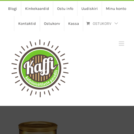
Skip
Blogi
Kinkekaardid
Ostu info
Uudiskiri
Minu konto
to
content
Kontaktid
Ostukorv
Kassa
OSTUKORV
View
Larger