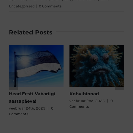
Uncategorised
|
0 Comments
Related Posts
Head Eesti Vabariigi
Kohvihinnad
J
aastapäeva!
veebruar 2nd, 2025
|
0
d
Comments
C
veebruar 24th, 2025
|
0
Comments