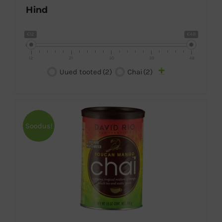
Hind
€12
€48
12
21
30
39
48
Uued tooted
(2)
Chai
(2)
Soodus!