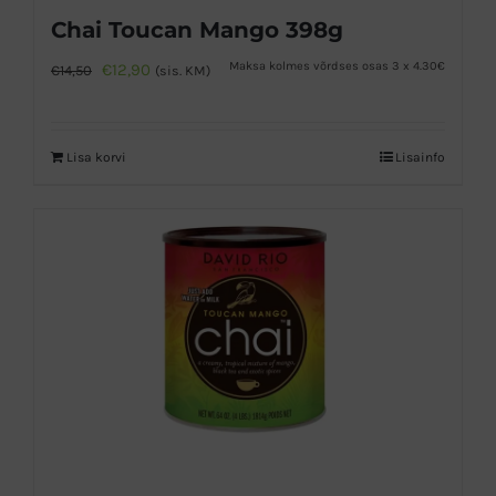
Chai Toucan Mango 398g
Algne
Praegune
Maksa kolmes võrdses osas 3 x 4.30€
€
12,90
€
14,50
(sis. KM)
hind
hind
oli:
on:
Lisa korvi
Lisainfo
€14,50.
€12,90.