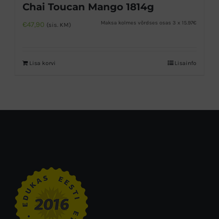
Chai Toucan Mango 1814g
Maksa kolmes võrdses osas 3 x 15.97€
€
47,90
(sis. KM)
Lisa korvi
Lisainfo