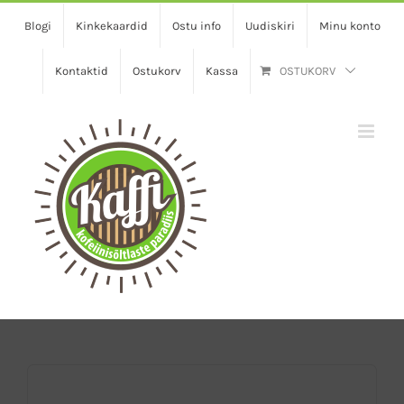
Skip
Blogi
Kinkekaardid
Ostu info
Uudiskiri
Minu konto
to
content
Kontaktid
Ostukorv
Kassa
OSTUKORV