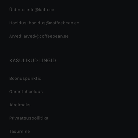
Üldinfo: info@kaffi.ee
Hooldus: hooldus@coffeebean.ee
Arved: arved@coffeebean.ee
KASULIKUD LINGID
Boonuspunktid
Garantiihooldus
Järelmaks
Privaatsuspoliitika
Tasumine