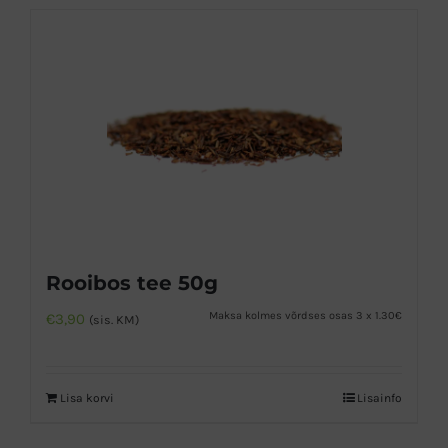
Rooibos tee 50g
Maksa kolmes võrdses osas 3 x 1.30€
€
3,90
(sis. KM)
Lisa korvi
Lisainfo