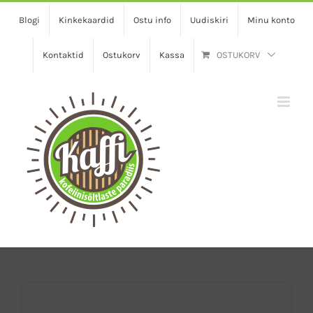
Skip
Blogi
Kinkekaardid
Ostu info
Uudiskiri
Minu konto
to
content
Kontaktid
Ostukorv
Kassa
OSTUKORV