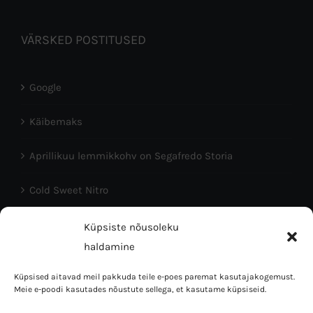
VÄRSKED POSTITUSED
Google
Käibemaks
Aprillikuu lemmikkohv on Segafredo Storia
Cold Sweet Nitro
Head Eesti Vabariigi aastapäeva!
Küpsiste nõusoleku
haldamine
Küpsised aitavad meil pakkuda teile e-poes paremat kasutajakogemust.
Meie e-poodi kasutades nõustute sellega, et kasutame küpsiseid.