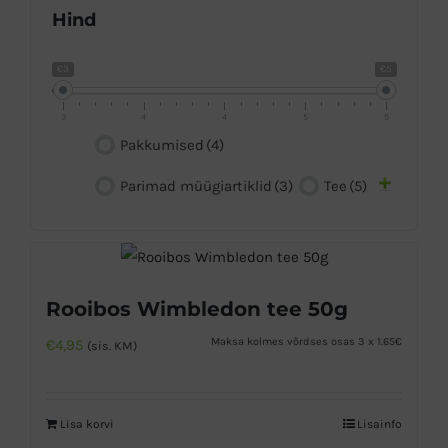
Hind
€3
€5
3
4
4
5
5
Pakkumised
(4)
Parimad müügiartiklid
(3)
Tee
(5)
Rooibos Wimbledon tee 50g
Maksa kolmes võrdses osas 3 x 1.65€
€
4,95
(sis. KM)
Lisa korvi
Lisainfo