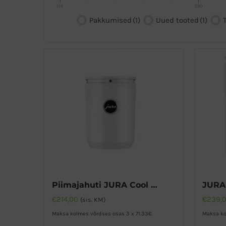
214
220
Pakkumised
(1)
Uued tooted
(1)
Piimajahuti JURA Cool Control 0,6L
€
214,00
€
239,
(sis. KM)
Maksa kolmes võrdses osas 3 x 71.33€
Maksa ko