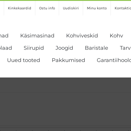
Kinkekaardid
Ostu info
Uudiskiri
Minu konto
Kontakti
nad
Käsimasinad
Kohviveskid
Kohv
laad
Siirupid
Joogid
Baristale
Tar
Uued tooted
Pakkumised
Garantiihool