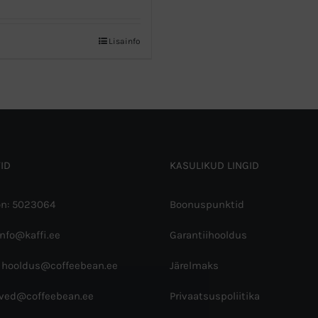
Lisainfo
llel
otel
n
itu
rianti.
likuid
aab
ID
KASULIKUD LINGID
eha
otelehel.
on: 5023064
Boonuspunktid
info@kaffi.ee
Garantiihooldus
 hooldus@coffeebean.ee
Järelmaks
rved@coffeebean.ee
Privaatsuspoliitika