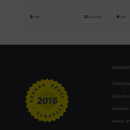
Vali
Lisainfo
Vali
Sellel
Se
tootel
to
on
o
mitu
m
varianti.
va
Valikuid
Va
saab
s
KONTAKT
teha
t
tootelehel.
to
Üldtelef
Üldinfo: 
Hooldus:
Arved: a