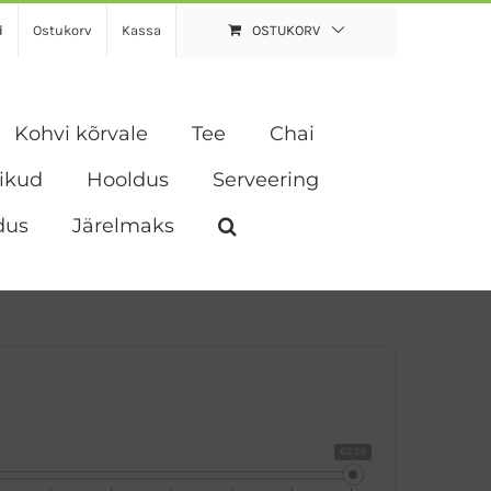
d
Ostukorv
Kassa
OSTUKORV
Kohvi kõrvale
Tee
Chai
vikud
Hooldus
Serveering
dus
Järelmaks
€239