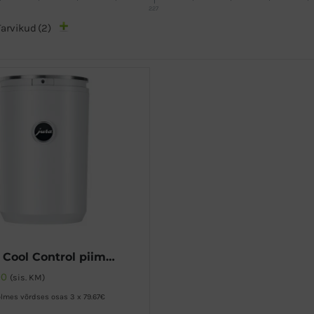
227
Tarvikud
(2)
JURA Cool Control piimajahuti 1L
00
(sis. KM)
lmes võrdses osas 3 x 79.67€