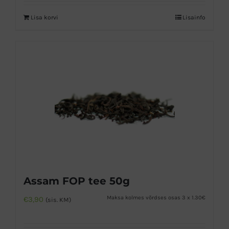
Lisa korvi
Lisainfo
Assam FOP tee 50g
Maksa kolmes võrdses osas 3 x 1.30€
€
3,90
(sis. KM)