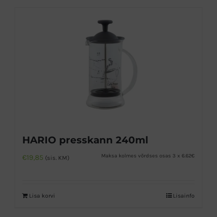
HARIO presskann 240ml
Maksa kolmes võrdses osas 3 x 6.62€
€
19,85
(sis. KM)
Lisa korvi
Lisainfo