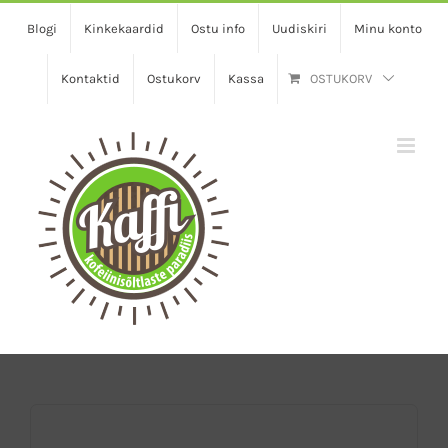
Skip
Blogi
Kinkekaardid
Ostu info
Uudiskiri
Minu konto
to
content
Kontaktid
Ostukorv
Kassa
OSTUKORV