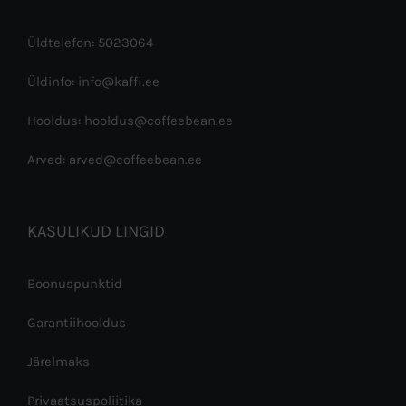
Üldtelefon: 5023064
Üldinfo: info@kaffi.ee
Hooldus: hooldus@coffeebean.ee
Arved: arved@coffeebean.ee
KASULIKUD LINGID
Boonuspunktid
Garantiihooldus
Järelmaks
Privaatsuspoliitika