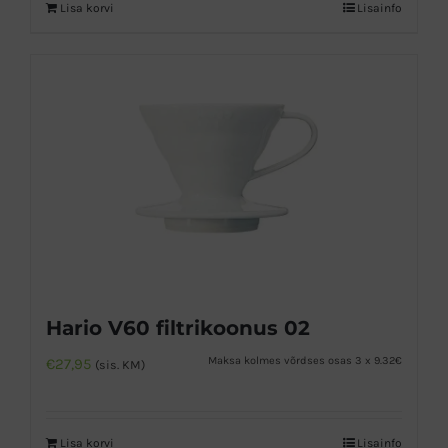
Lisa korvi
Lisainfo
Hario V60 filtrikoonus 02
Maksa kolmes võrdses osas 3 x 9.32€
€
27,95
(sis. KM)
Lisa korvi
Lisainfo