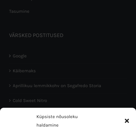
Tasumine
VÄRSKED POSTITUSED
Google
Käibemaks
Aprillikuu lemmikkohv on Segafredo Storia
Cold Sweet Nitro
Head Eesti Vabariigi aastapäeva!
Küpsiste nõusoleku
haldamine