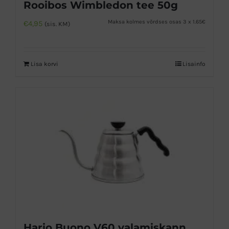
Rooibos Wimbledon tee 50g
Maksa kolmes võrdses osas 3 x 1.65€
€
4,95
(sis. KM)
Lisa korvi
Lisainfo
Hario Buono V60 valamiskann