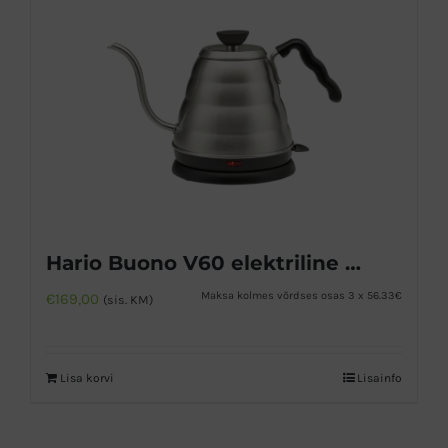
Hario Buono V60 elektriline veekeetja
Maksa kolmes võrdses osas 3 x 56.33€
€
169,00
(sis. KM)
Lisa korvi
Lisainfo