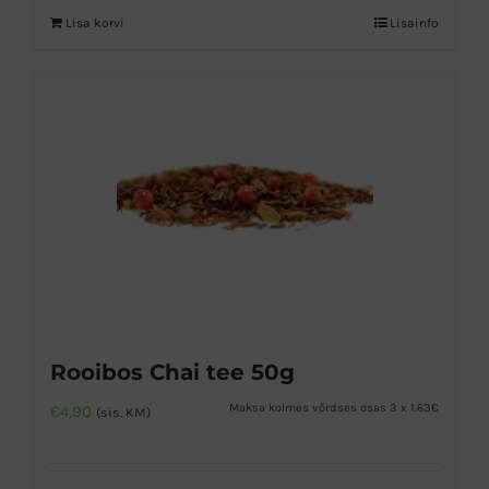
Lisa korvi
Lisainfo
Rooibos Chai tee 50g
Maksa kolmes võrdses osas 3 x 1.63€
€
4,90
(sis. KM)