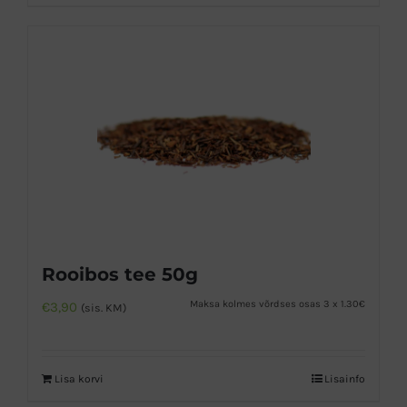
Rooibos tee 50g
Maksa kolmes võrdses osas 3 x 1.30€
€
3,90
(sis. KM)
Lisa korvi
Lisainfo