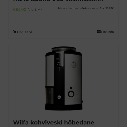
Maksa kolmes võrdses osas 3 x 31.67€
€
95,00
(sis. KM)
Lisa korvi
Lisainfo
Wilfa kohviveski hõbedane