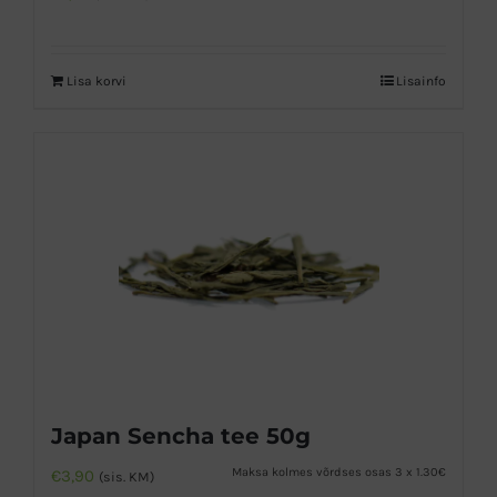
Lisa korvi
Lisainfo
Japan Sencha tee 50g
Maksa kolmes võrdses osas 3 x 1.30€
€
3,90
(sis. KM)