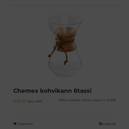
Chemex kohvikann 6tassi
Maksa kolmes võrdses osas 3 x 18.97€
€
56,90
(sis. KM)
Lisa korvi
Lisainfo