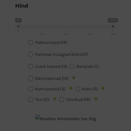
Hind
€3
€269
3
70
136
203
269
Pakkumised
(19)
Parimad müügiartiklid
(27)
Uued tooted
(14)
Baristale
(1)
Käsimasinad
(14)
Kohviveskid
(3)
Kohv
(5)
Tee
(12)
Tarvikud
(16)