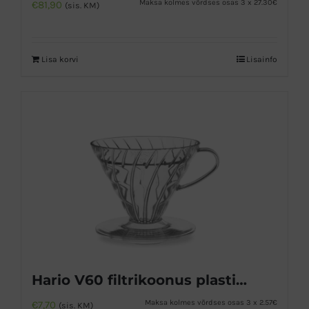
Maksa kolmes võrdses osas 3 x 27.30€
€
81,90
(sis. KM)
Lisa korvi
Lisainfo
Hario V60 filtrikoonus plastikust 02
Maksa kolmes võrdses osas 3 x 2.57€
€
7,70
(sis. KM)