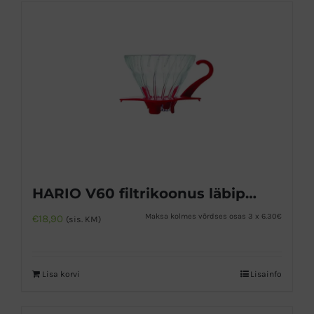
HARIO V60 filtrikoonus läbipaistvast klaasist 01
Maksa kolmes võrdses osas 3 x 6.30€
€
18,90
(sis. KM)
Lisa korvi
Lisainfo