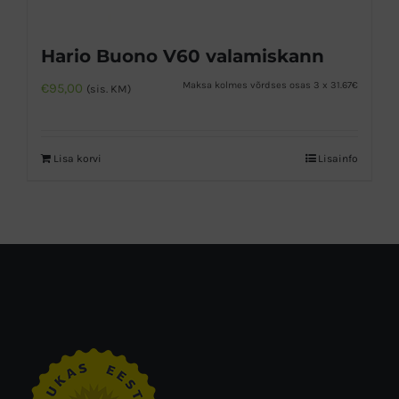
Hario Buono V60 valamiskann
Maksa kolmes võrdses osas 3 x 31.67€
€
95,00
(sis. KM)
Lisa korvi
Lisainfo