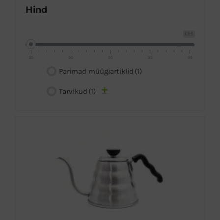
Hind
€95
95
95
95
95
95
Parimad müügiartiklid
(1)
Tarvikud
(1)