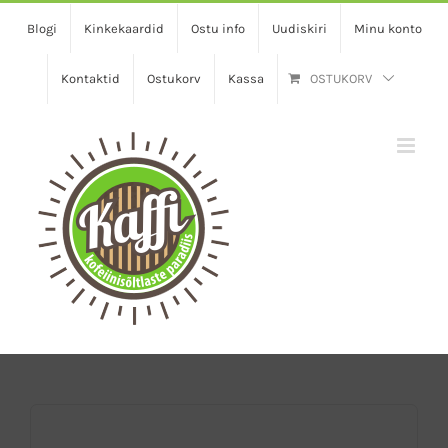
Skip
Blogi
Kinkekaardid
Ostu info
Uudiskiri
Minu konto
to
content
Kontaktid
Ostukorv
Kassa
OSTUKORV