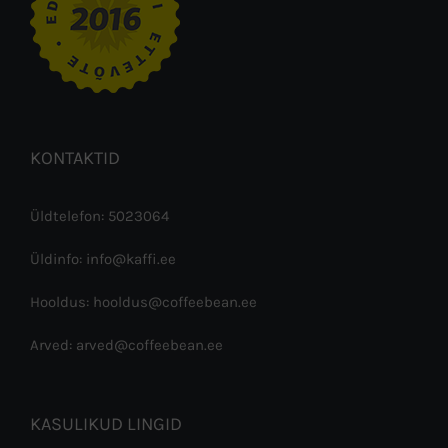
KONTAKTID
Üldtelefon: 5023064
Üldinfo: info@kaffi.ee
Hooldus: hooldus@coffeebean.ee
Arved: arved@coffeebean.ee
KASULIKUD LINGID