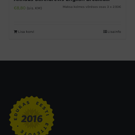
Maksa kolmes võrdses osas 3 x 2.93€
€
8,80
(sis. KM)
Lisa korvi
Lisainfo