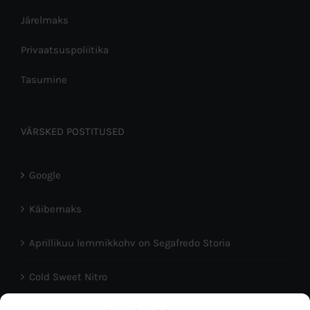
Järelmaks
Privaatsuspoliitika
Tasumine
VÄRSKED POSTITUSED
Google
Käibemaks
Aprillikuu lemmikkohv on Segafredo Storia
Cold Sweet Nitro