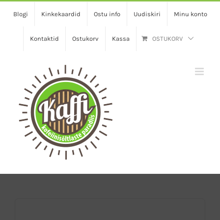
Skip
Blogi
Kinkekaardid
Ostu info
Uudiskiri
Minu konto
to
content
Kontaktid
Ostukorv
Kassa
OSTUKORV