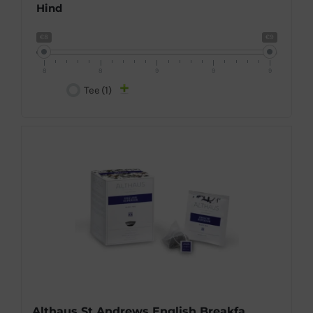
Hind
€8
€9
8
8
9
9
9
Tee
(1)
Althaus St.Andrews English Breakfast must tee