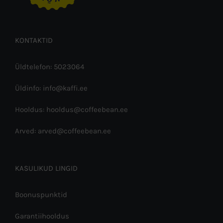
KONTAKTID
Üldtelefon: 5023064
Üldinfo: info@kaffi.ee
Hooldus: hooldus@coffeebean.ee
Arved: arved@coffeebean.ee
KASULIKUD LINGID
Boonuspunktid
Garantiihooldus