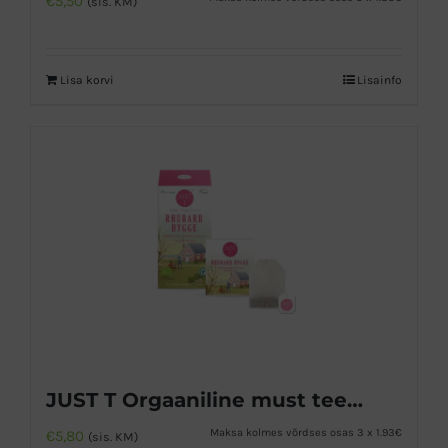
€
5,50
(sis. KM)
Lisa korvi
Lisainfo
JUST T Orgaaniline must tee rabarberi ja vanilliga
Maksa kolmes võrdses osas 3 x 1.93€
€
5,80
(sis. KM)