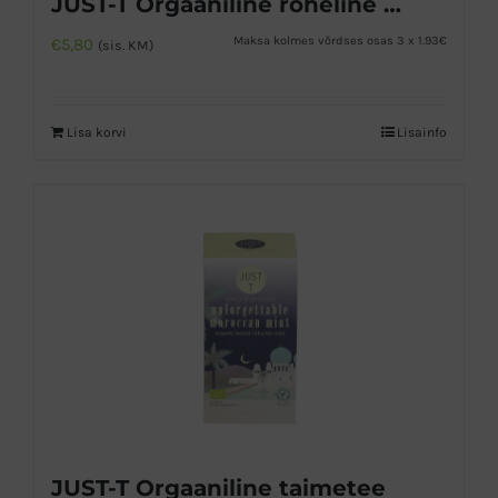
JUST-T Orgaaniline roheline tee Matcha, Acai ja greibiga
Maksa kolmes võrdses osas 3 x 1.93€
€
5,80
(sis. KM)
Lisa korvi
Lisainfo
JUST-T Orgaaniline taimetee