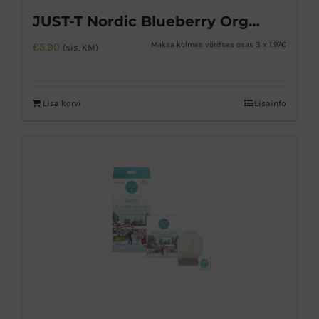
JUST-T Nordic Blueberry Orgaaniline puuviljatee
Maksa kolmes võrdses osas 3 x 1.97€
€
5,90
(sis. KM)
Lisa korvi
Lisainfo