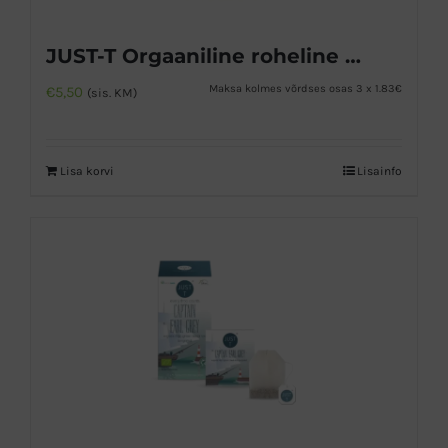
JUST-T Orgaaniline roheline tee passioni ja papaiaga
Maksa kolmes võrdses osas 3 x 1.83€
€
5,50
(sis. KM)
Lisa korvi
Lisainfo