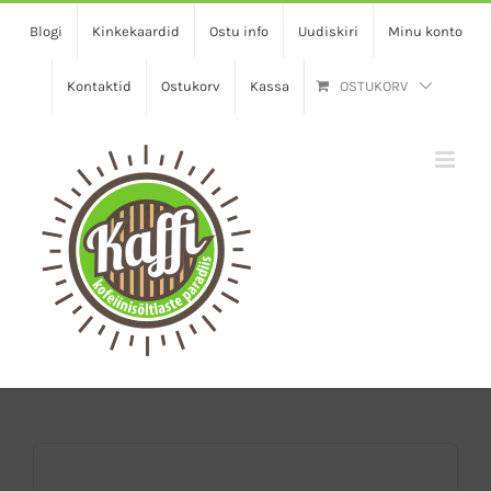
Skip
Blogi
Kinkekaardid
Ostu info
Uudiskiri
Minu konto
to
content
Kontaktid
Ostukorv
Kassa
OSTUKORV