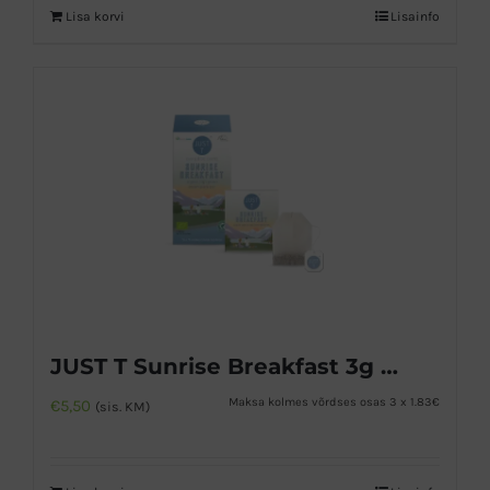
Lisa korvi
Lisainfo
JUST T Sunrise Breakfast 3g x 20tk
Maksa kolmes võrdses osas 3 x 1.83€
€
5,50
(sis. KM)