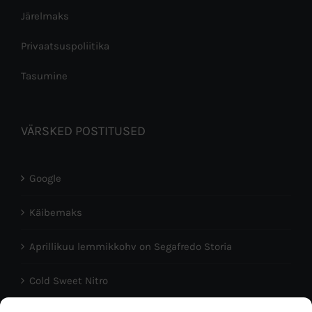
Järelmaks
Privaatsuspoliitika
Tasumine
VÄRSKED POSTITUSED
Google
Käibemaks
Aprillikuu lemmikkohv on Segafredo Storia
Cold Sweet Nitro