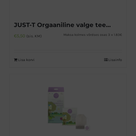
JUST-T Orgaaniline valge tee aprikoosi ja virsikuga
Maksa kolmes võrdses osas 3 x 1.83€
€
5,50
(sis. KM)
Lisa korvi
Lisainfo