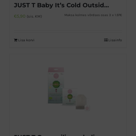
JUST T Baby It’s Cold Outside 1,75g x 20tk
Maksa kolmes võrdses osas 3 x 1.97€
€
5,90
(sis. KM)
Lisa korvi
Lisainfo