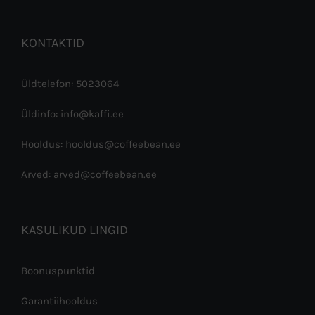
KONTAKTID
Üldtelefon: 5023064
Üldinfo: info@kaffi.ee
Hooldus: hooldus@coffeebean.ee
Arved: arved@coffeebean.ee
KASULIKUD LINGID
Boonuspunktid
Garantiihooldus