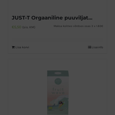
JUST-T Orgaaniline puuviljatee
Maksa kolmes võrdses osas 3 x 1.83€
€
5,50
(sis. KM)
Lisa korvi
Lisainfo