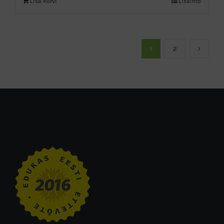
Lisa korvi
Lisainfo
1
2