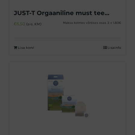
JUST-T Orgaaniline must tee bergamotiga
Maksa kolmes võrdses osas 3 x 1.83€
€
5,50
(sis. KM)
Lisa korvi
Lisainfo