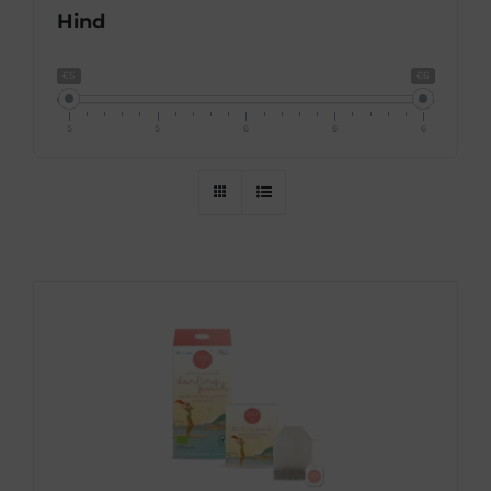
Hind
€5
€6
5
5
6
6
6