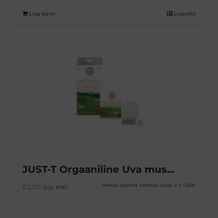
Lisa korvi
Lisainfo
JUST-T Orgaaniline Uva must tee
Maksa kolmes võrdses osas 3 x 1.93€
€
5,80
(sis. KM)