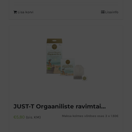
Lisa korvi
Lisainfo
JUST-T Orgaaniliste ravimtaimede tee lagritsa ja piparmündiga
Maksa kolmes võrdses osas 3 x 1.93€
€
5,80
(sis. KM)