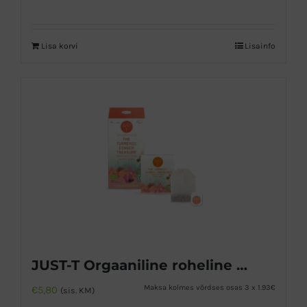
Lisa korvi
Lisainfo
JUST-T Orgaaniline roheline tee kurkumi ja ingveriga
Maksa kolmes võrdses osas 3 x 1.93€
€
5,80
(sis. KM)