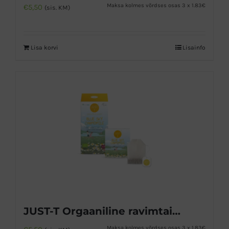
Maksa kolmes võrdses osas 3 x 1.83€
€
5,50
(sis. KM)
Lisa korvi
Lisainfo
JUST-T Orgaaniline ravimtaimede tee
Maksa kolmes võrdses osas 3 x 1.83€