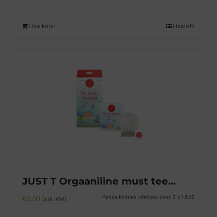
Lisa korvi
Lisainfo
JUST T Orgaaniline must tee karamellikreemi maitsega
Maksa kolmes võrdses osas 3 x 1.83€
€
5,50
(sis. KM)