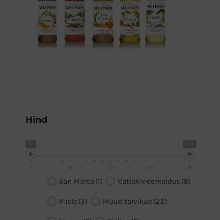
Hind
€6
€64
6
21
35
50
64
San Marco
(1)
Katlakivieemaldus
(8)
Miele
(3)
Muud tarvikud
(22)