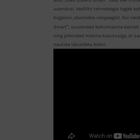
uuendusi. Veefiltri tehnoloogia tagab 
hügieeni, alustades veepaagist. Kui valid
+
Smart
, suurendad kohvimasina kaitset
ning pikendad masina kasutusiga, et saa
nautida täiuslikku kohvi.