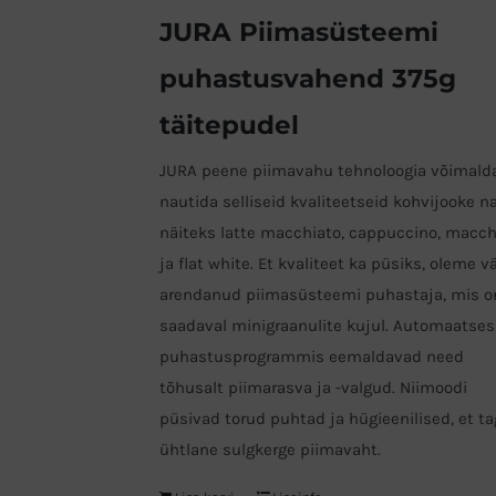
JURA Piimasüsteemi
puhastusvahend 375g
täitepudel
JURA peene piimavahu tehnoloogia võimald
nautida selliseid kvaliteetseid kohvijooke n
näiteks latte macchiato, cappuccino, macch
ja flat white. Et kvaliteet ka püsiks, oleme v
arendanud piimasüsteemi puhastaja, mis o
saadaval minigraanulite kujul. Automaatses
puhastusprogrammis eemaldavad need
tõhusalt piimarasva ja -valgud. Niimoodi
püsivad torud puhtad ja hügieenilised, et t
ühtlane sulgkerge piimavaht.