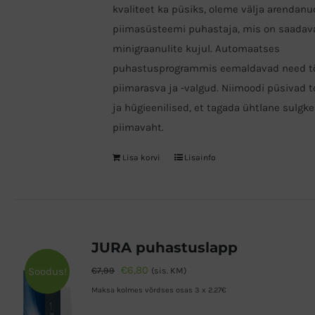
kvaliteet ka püsiks, oleme välja arendanu
piimasüsteemi puhastaja, mis on saadav
minigraanulite kujul. Automaatses
puhastusprogrammis eemaldavad need t
piimarasva ja -valgud. Niimoodi püsivad 
ja hügieenilised, et tagada ühtlane sulgke
piimavaht.
Lisa korvi
Lisainfo
JURA puhastuslapp
Algne
Praegune
€
6,80
Soodus!
€
7,99
(sis. KM)
hind
hind
Maksa kolmes võrdses osas 3 x 2.27€
oli:
on: