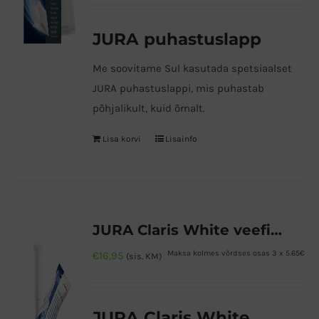
€7,99.
€6,80.
JURA puhastuslapp
Me soovitame Sul kasutada spetsiaalset
JURA puhastuslappi, mis puhastab
põhjalikult, kuid õrnalt.
Lisa korvi
Lisainfo
JURA Claris White veefilter 1tk
Maksa kolmes võrdses osas 3 x 5.65€
€
16,95
(sis. KM)
JURA Claris White