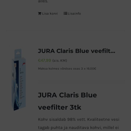
alles.
Lisa korvi
Lisainfo
JURA Claris Blue veefilter 3tk
€
47,99
(sis. KM)
Maksa kolmes võrdses osas 3 x 16.00€
JURA Claris Blue
veefilter 3tk
Kohv sisaldab 98% vett. Kvaliteetne vesi
tagab puhta ja nauditava kohvi, millel ei