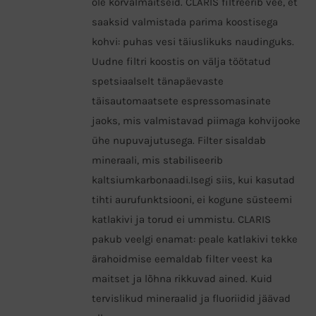
ole kõrvalmaitseid. CLARIS filtreerib vee, et
saaksid valmistada parima koostisega
kohvi: puhas vesi täiuslikuks naudinguks.
Uudne filtri koostis on välja töötatud
spetsiaalselt tänapäevaste
täisautomaatsete espressomasinate
jaoks, mis valmistavad piimaga kohvijooke
ühe nupuvajutusega. Filter sisaldab
mineraali, mis stabiliseerib
kaltsiumkarbonaadi.Isegi siis, kui kasutad
tihti aurufunktsiooni, ei kogune süsteemi
katlakivi ja torud ei ummistu. CLARIS
pakub veelgi enamat: peale katlakivi tekke
ärahoidmise eemaldab filter veest ka
maitset ja lõhna rikkuvad ained. Kuid
tervislikud mineraalid ja fluoriidid jäävad