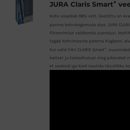
+
JURA Claris Smart
vee
Kohv sisaldab 98% vett. Seetõttu on kva
parima kohvikogemuse alus. JURA CLAR
filtreerimise valdkonda uuendusi. Veefil
tagab kohvimasina parema hügieeni, alu
+
Kui valid filtri CLARIS Smart
, suurenda
kaitset ja tooteohutust ning pikendad 
et saaksid iga kord nautida täiuslikku ko