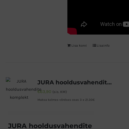
Lisa korvi
Lisainfo
JURA hooldusvahendite komplekt
€
63,90
(sis. KM)
Maksa kolmes võrdses osas 3 x 21.30€
JURA hooldusvahendite