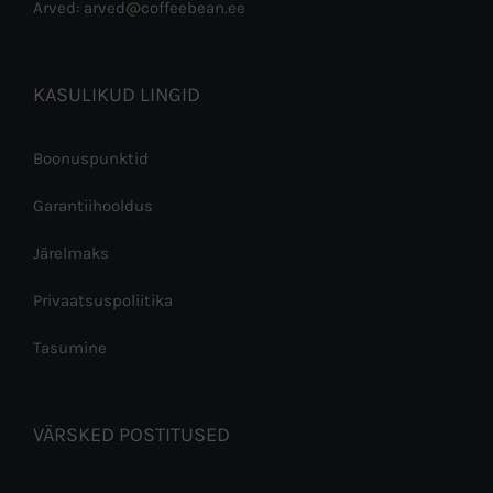
Arved: arved@coffeebean.ee
KASULIKUD LINGID
Boonuspunktid
Garantiihooldus
Järelmaks
Privaatsuspoliitika
Tasumine
VÄRSKED POSTITUSED