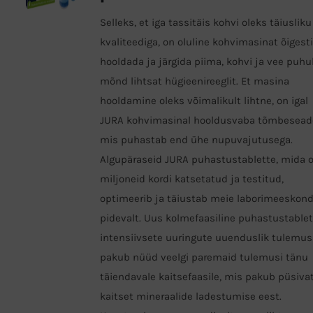
Selleks, et iga tassitäis kohvi oleks täiusliku
kvaliteediga, on oluline kohvimasinat õigest
hooldada ja järgida piima, kohvi ja vee puhu
mõnd lihtsat hügieenireeglit. Et masina
hooldamine oleks võimalikult lihtne, on igal
JURA kohvimasinal hooldusvaba tõmbesead
mis puhastab end ühe nupuvajutusega.
Algupäraseid JURA puhastustablette, mida 
miljoneid kordi katsetatud ja testitud,
optimeerib ja täiustab meie laborimeeskon
pidevalt. Uus kolmefaasiline puhastustablet
intensiivsete uuringute uuenduslik tulemus
pakub nüüd veelgi paremaid tulemusi tänu
täiendavale kaitsefaasile, mis pakub püsiva
kaitset mineraalide ladestumise eest.