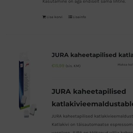
Kasutamine on aga endiselt sama lihtne.
Lisa korvi
Lisainfo
Maksa kol
€
15,99
(sis. KM)
JURA kaheetapilised
katlakivieemaldustabl
JURA kaheetapilised katlakivieemaldust
Katlakivi on täisautomaatse espresso
vaenlane. JURA on töötanud välja kahee