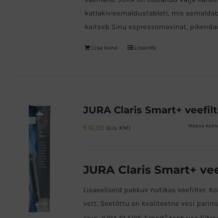
katlakivieemaldustableti, mis eemaldab 
kaitseb Sinu espressomasinat, pikendad
Lisa korvi
Lisainfo
JURA Claris Smart+ veefilt
Maksa kolme
€
16,95
(sis. KM)
JURA Claris Smart+ veef
Lisaeeliseid pakkuv nutikas veefilter. K
vett. Seetõttu on kvaliteetne vesi par
+
alus. JURA CLARIS Smart
toob vee filtr