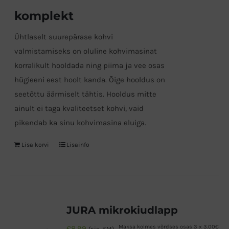
komplekt
Ühtlaselt suurepärase kohvi
valmistamiseks on oluline kohvimasinat
korralikult hooldada ning piima ja vee osas
hügieeni eest hoolt kanda. Õige hooldus on
seetõttu äärmiselt tähtis. Hooldus mitte
ainult ei taga kvaliteetset kohvi, vaid
pikendab ka sinu kohvimasina eluiga.
Lisa korvi
Lisainfo
JURA mikrokiudlapp
Maksa kolmes võrdses osas 3 x 3.00€
€
8,99