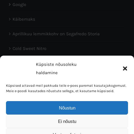
Google
Käibemaks
Aprillikuu lemmikkohv on Segafredo Storia
Cold Sweet Nitro
Head Eesti Vabariigi aastapäeva!
Küpsiste nõusoleku
haldamine
Küpsised aitavad meil pakkuda teile e-poes paremat kasutajakogemust.
Meie e-poodi kasutades nõustute sellega, et kasutame küpsiseid.
Nõustun
Coffee Bean OÜ © 2016 | Tallinn 10150, L.Koidula 38 | Mob:
Ei nõustu
5023064 | E-mail: info@kaffi.ee