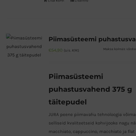
Lisa korvi
Lisainfo
Maksa kolmes võrdse
€
54,90
(sis. KM)
Piimasüsteemi
puhastusvahend 375 g
täitepudel
JURA peene piimavahu tehnoloogia võima
selliseid kvaliteetseid kohvijooke nagu nä
macchiato, cappuccino, macchiato ja flat 