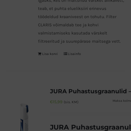
Igaüks, kes on maitsnud värsket allikavett,
teab, et puhta elueliksiiri erinevus
töödeldud kraaniveest on tohutu. Filter
CLARIS võimaldab tee ja kohvi
valmistamiseks kasutada värskelt
filtreeritud ja suurepärase maitsega vett.
Lisa korvi
Lisainfo
Maksa kolme
€
15,99
(sis. KM)
JURA Puhastusgraanuli