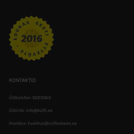
KONTAKTID
Üldtelefon: 5023064
Üldinfo: info@kaffi.ee
Hooldus: hooldus@coffeebean.ee