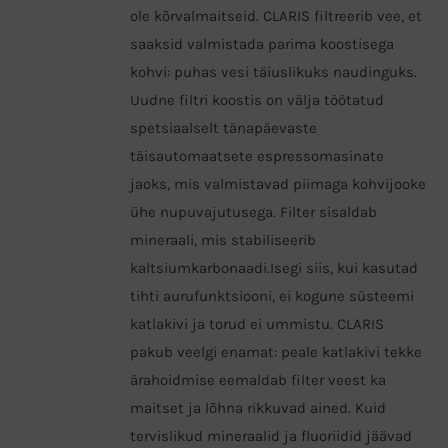
ole kõrvalmaitseid. CLARIS filtreerib vee, et
saaksid valmistada parima koostisega
kohvi: puhas vesi täiuslikuks naudinguks.
Uudne filtri koostis on välja töötatud
spetsiaalselt tänapäevaste
täisautomaatsete espressomasinate
jaoks, mis valmistavad piimaga kohvijooke
ühe nupuvajutusega. Filter sisaldab
mineraali, mis stabiliseerib
kaltsiumkarbonaadi.Isegi siis, kui kasutad
tihti aurufunktsiooni, ei kogune süsteemi
katlakivi ja torud ei ummistu. CLARIS
pakub veelgi enamat: peale katlakivi tekke
ärahoidmise eemaldab filter veest ka
maitset ja lõhna rikkuvad ained. Kuid
tervislikud mineraalid ja fluoriidid jäävad