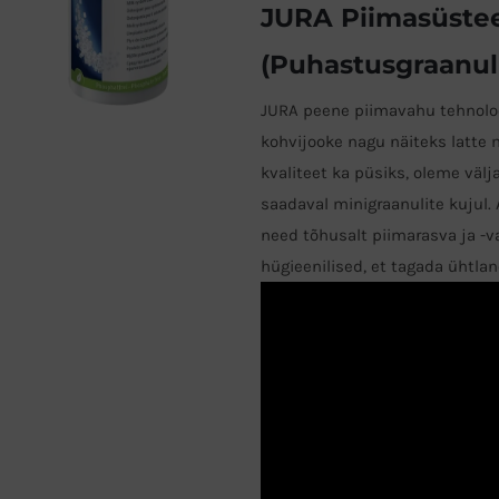
JURA Piimasüste
(Puhastusgraanuli
JURA peene piimavahu tehnoloo
kohvijooke nagu näiteks latte 
kvaliteet ka püsiks, oleme vä
saadaval minigraanulite kuju
need tõhusalt piimarasva ja -v
hügieenilised, et tagada ühtla