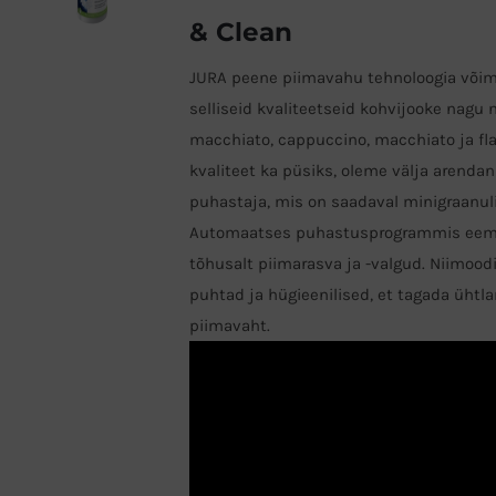
& Clean
JURA peene piimavahu tehnoloogia võim
selliseid kvaliteetseid kohvijooke nagu n
macchiato, cappuccino, macchiato ja fla
kvaliteet ka püsiks, oleme välja arend
puhastaja, mis on saadaval minigraanuli
Automaatses puhastusprogrammis eem
tõhusalt piimarasva ja -valgud. Niimood
puhtad ja hügieenilised, et tagada ühtl
piimavaht.