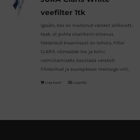
veefilter 1tk
Igaüks, kes on maitsnud värsket allikavett,
teab, et puhta elueliksiiri erinevus
töödeldud kraaniveest on tohutu. Filter
CLARIS võimaldab tee ja kohvi
valmistamiseks kasutada värskelt
filtreeritud ja suurepärase maitsega vett.
Lisa korvi
Lisainfo