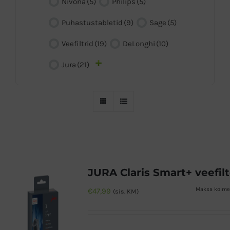
Nivona
(5)
Philips
(5)
Puhastustabletid
(9)
Sage
(5)
Veefiltrid
(19)
DeLonghi
(10)
Jura
(21)
JURA Claris Smart+ veefilt
Maksa kolmes
€
47,99
(sis. KM)