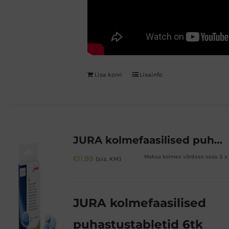
Lisa korvi
Lisainfo
JURA kolmefaasilised puhastustabletid 6tk
Maksa kolmes võrdses osas 3 x
€
11,99
(sis. KM)
JURA kolmefaasilised
puhastustabletid 6tk