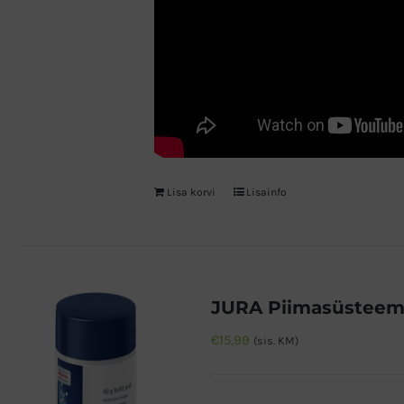
Lisa korvi
Lisainfo
€
15,99
(sis. KM)