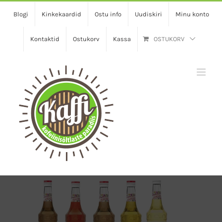
Skip
Blogi
Kinkekaardid
Ostu info
Uudiskiri
Minu konto
to
content
Kontaktid
Ostukorv
Kassa
OSTUKORV