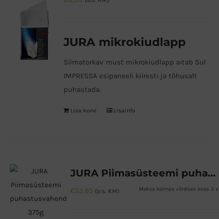
(sis. KM)
JURA mikrokiudlapp
Silmatorkav must mikrokiudlapp aitab Sul
IMPRESSA esipaneeli kiiresti ja tõhusalt
puhastada.
Lisa korvi
Lisainfo
JURA Piimasüsteemi puhastusvahend 375g
Maksa kolmes võrdses osas 3 x
€
53,95
(sis. KM)