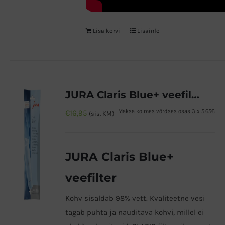
Lisa korvi
Lisainfo
JURA Claris Blue+ veefilter
Maksa kolmes võrdses osas 3 x 5.65€
€
16,95
(sis. KM)
JURA Claris Blue+
veefilter
Kohv sisaldab 98% vett. Kvaliteetne vesi
tagab puhta ja nauditava kohvi, millel ei